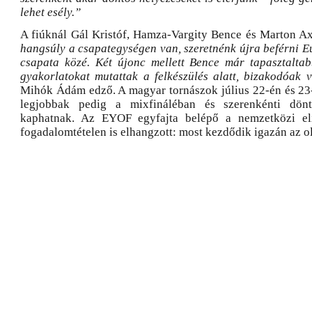
lehet esély.”
A fiúknál Gál Kristóf, Hamza-Vargity Bence és Marton A
hangsúly a csapategységen van, szeretnénk újra beférni E
csapata közé. Két újonc mellett Bence már tapasztaltab
gyakorlatokat mutattak a felkészülés alatt, bizakodóak 
Mihók Ádám edző. A magyar tornászok július 22-én és 23
legjobbak pedig a mixfináléban és szerenkénti dönt
kaphatnak. Az EYOF egyfajta belépő a nemzetközi el
fogadalomtételen is elhangzott: most kezdődik igazán az ol