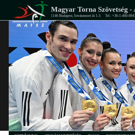
Magyar Torna Szövetség - 
1146 Budapest, Istvánmezei út 1-3.
Tel.: +36-1-460-694