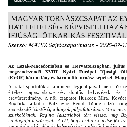
KEZDŐOLDAL
SZAKÁGI VEZETŐSÉG
TAGOK
DOKUMENTUMO
MAGYAR TORNÁSZCSAPAT AZ EY
HAT TEHETSÉG KÉPVISELI HAZÁ
IFJÚSÁGI ÖTKARIKÁS FESZTIVÁ
Szerző: MATSZ Sajtócsapat/matsz - 2025-07-1
Az Észak-Macedóniában és Horvátországban, július 
megrendezendő XVIII. Nyári Európai Ifjúsági Oli
(EYOF) három lány és három fiú tornász képviseli Magy
A fiatal sportolók a kontinens legjobbjaival mérik össze
értékes tapasztalatszerzés, döntős helyezések, és 
bravúreredmény. A női csapatot Hürkecz Mira, Kovác
Boglárka alkotja. Balzsayné Reubl Tünde edző han
kiemelkedő lehetőség a lányok pályafutásában. Mira neve 
szurkolóknak, Regina Ausztriából tért vissza, míg 
bontogatja a szárnyait. A cél, hogy méltón képviseljék az
szerenként akár döntős helyezéseket is elérjünk – főleg 