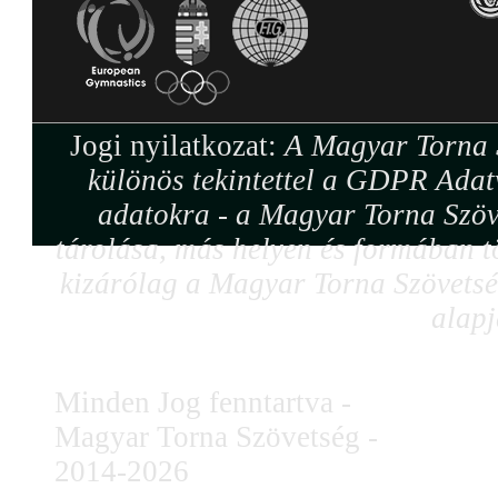
Jogi nyilatkozat:
A Magyar Torna S
különös tekintettel a GDPR Adat
adatokra - a Magyar Torna Szöv
tárolása, más helyen és formában tö
kizárólag a Magyar Torna Szövetség
alapj
Minden Jog fenntartva -
Magyar Torna Szövetség -
2014-2026