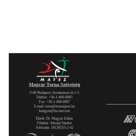
Magyar Torna Szövetség
1146 Budapest, Istvánmezei út 1-3.
Telefon: +36-1-460-6905
Fax: +36-1-460-6907
E-mail: torna@tornasport.hu
hungym@hu.inter.net
Elnök: Dr. Magyar Zoltán
Főtitkár: Altorjai Sándor
Adószám: 18158555-2-42