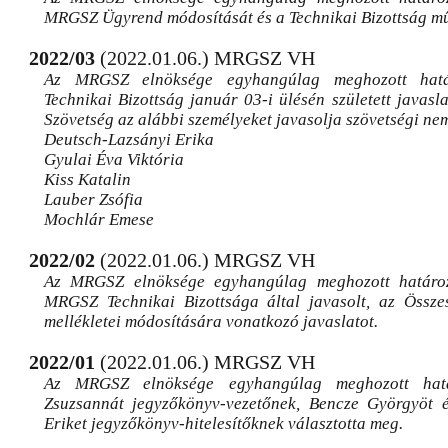
MRGSZ Ügyrend módosítását és a Technikai Bizottság mű
2022/03
(2022.01.06.) MRGSZ VH
Az MRGSZ elnöksége egyhangúlag meghozott határ
Technikai Bizottság január 03-i ülésén született javasla
Szövetség az alábbi személyeket javasolja szövetségi ne
Deutsch-Lazsányi Erika
Gyulai Éva Viktória
Kiss Katalin
Lauber Zsófia
Mochlár Emese
2022/02
(2022.01.06.) MRGSZ VH
Az MRGSZ elnöksége egyhangúlag meghozott határoz
MRGSZ Technikai Bizottsága által javasolt, az Összes
mellékletei módosítására vonatkozó javaslatot.
2022/01
(2022.01.06.) MRGSZ VH
Az MRGSZ elnöksége egyhangúlag meghozott határ
Zsuzsannát jegyzőkönyv-vezetőnek, Bencze Györgyöt é
Eriket jegyzőkönyv-hitelesítőknek választotta meg.