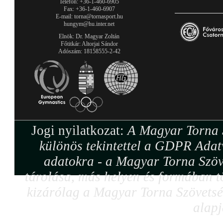
Telefon: +36-1-460-6905
Fax: +36-1-460-6907
E-mail: torna@tornasport.hu
hungym@hu.inter.net
Elnök: Dr. Magyar Zoltán
Főtitkár: Altorjai Sándor
Adószám: 18158555-2-42
Jogi nyilatkozat:
A Magyar Torna S
különös tekintettel a GDPR Adat
adatokra - a Magyar Torna Szöv
tárolása, más helyen és formában tö
kizárólag a Magyar Torna Szövetség
alapj