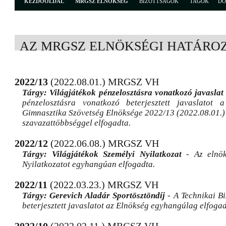
KEZDŐOLDAL
MRGSZ ELNÖKSÉG
BIZOTTSÁGOK
TAGOK
D
AZ MRGSZ ELNÖKSÉGI HATÁRO
2022/13
(2022.08.01.) MRGSZ VH
Tárgy: Világjátékok pénzelosztásra vonatkozó javaslat
pénzelosztásra vonatkozó beterjesztett javaslatot
Gimnasztika Szövetség Elnöksége 2022/13 (2022.08.01.) 
szavazattöbbséggel elfogadta.
2022/12
(2022.06.08.) MRGSZ VH
Tárgy: Világjátékok Személyi Nyilatkozat
- Az elnöks
Nyilatkozatot egyhangúan elfogadta.
2022/11
(2022.03.23.) MRGSZ VH
Tárgy: Gerevich Aladár Sportösztöndíj
- A Technikai Bi
beterjesztett javaslatot az Elnökség egyhangúlag elfogad