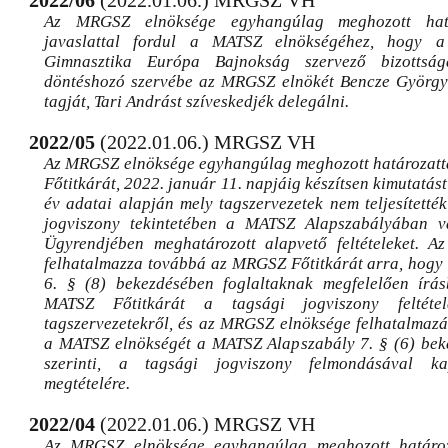
2022/06
(2022.01.06.) MRGSZ VH
Az MRGSZ elnöksége egyhangúlag meghozott hatá
javaslattal fordul a MATSZ elnökségéhez, hogy a
Gimnasztika Európa Bajnokság szervező bizottság
döntéshozó szervébe az MRGSZ elnökét Bencze Györgyö
tagját, Tari Andrást szíveskedjék delegálni.
2022/05
(2022.01.06.) MRGSZ VH
Az MRGSZ elnöksége egyhangúlag meghozott határozatt
Főtitkárát, 2022. január 11. napjáig készítsen kimutatást
év adatai alapján mely tagszervezetek nem teljesített
jogviszony tekintetében a MATSZ Alapszabályában 
Ügyrendjében meghatározott alapvető feltételeket. 
felhatalmazza továbbá az MRGSZ Főtitkárát arra, hog
6. § (8) bekezdésében foglaltaknak megfelelően írás
MATSZ Főtitkárát a tagsági jogviszony feltétel
tagszervezetekről, és az MRGSZ elnöksége felhatalmazás
a MATSZ elnökségét a MATSZ Alapszabály 7. § (6) bek
szerinti, a tagsági jogviszony felmondásával ka
megtételére.
2022/04
(2022.01.06.) MRGSZ VH
Az MRGSZ elnöksége egyhangúlag meghozott határoz