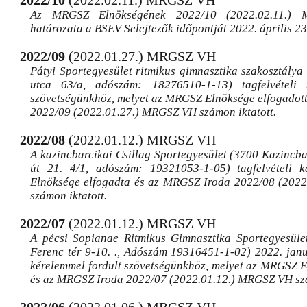
2022/10
(2022.02.11.) MRGSZ VH
Az MRGSZ Elnökségének 2022/10 (2022.02.11.
határozata a BSEV Selejtezők időpontját 2022. április 23
2022/09
(2022.01.27.) MRGSZ VH
Pátyi Sportegyesület ritmikus gimnasztika szakosztálya
utca 63/a, adószám: 18276510-1-13) tagfelvételi 
szövetségünkhöz, melyet az MRGSZ Elnöksége elfogadot
2022/09 (2022.01.27.) MRGSZ VH számon iktatott.
2022/08
(2022.01.12.) MRGSZ VH
A kazincbarcikai Csillag Sportegyesület (3700 Kazincba
út 21. 4/1, adószám: 19321053-1-05) tagfelvételi
Elnöksége elfogadta és az MRGSZ Iroda 2022/08 (202
számon iktatott.
2022/07
(2022.01.12.) MRGSZ VH
A pécsi Sopianae Ritmikus Gimnasztika Sportegyesüle
Ferenc tér 9-10. ., Adószám 19316451-1-02) 2022. januá
kérelemmel fordult szövetségünkhöz, melyet az MRGSZ E
és az MRGSZ Iroda 2022/07 (2022.01.12.) MRGSZ VH szá