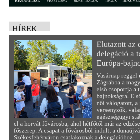
KEZDŐOLDAL
VEZETŐSÉG
BIZOTTSÁGOK
TAGOK
DOKUME
HÍREK
Elutazott az
delegáció a t
Európa-bajn
Vasárnap reggel 
Zágrábba a magy
első csoportja a 
bajnokságra. Első
női válogatott, a
versenyzők, vala
egészségügyi stáb
el a horvát fővárosba, ahol hétfőtől már az edzése
főszerep. A csapat a fővárosból indult, a dunaújv
Székesfehérváron csatlakoznak a delegációhoz.