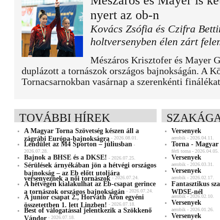
Mészáros és Mayer is két
nyert az ob-n
Kovács Zsófia és Czifra Betti
holtversenyben élen zárt fel
Mészáros Krisztofer és Mayer Gr
duplázott a tornászok országos bajnokságán. A K
Tornacsarnokban vasárnap a szerenkénti fináléka
TOVÁBBI HÍREK
SZAKÁGA
A Magyar Torna Szövetség készen áll a
Versenyek
zágrábi Európa-bajnokságra
- 2026.08.01.
aerobik - 2026.04.11.
Lendület az M4 Sporton – júliusban
Torna - Magyar
-
2026.07.28.
férfi torna - 2026.04.05.
Bajnok a BHSE és a DKSE!
Versenyek
- 2026.07.25.
Sérülések árnyékában jön a hétvégi országos
aerobik - 2026.03.31.
Versenyek
bajnokság – az Eb előtt utoljára
versenyeznek a női tornászok
- 2026.07.24.
aerobik - 2026.02.17.
A hétvégén kialakulhat az Eb-csapat gerince
Fantasztikus sz
a tornászok országos bajnokságán
- 2026.07.24.
WDSE-nél
A junior csapat 2., Horváth Áron egyéni
aerobik - 2026.02.10.
Versenyek
összetettben 1. lett Linzben!
- 2026.07.18.
Best of válogatással jelentkezik a Szökkenő
aerobik - 2026.01.26.
Versenyek
Vándor
- 2026.07.18.