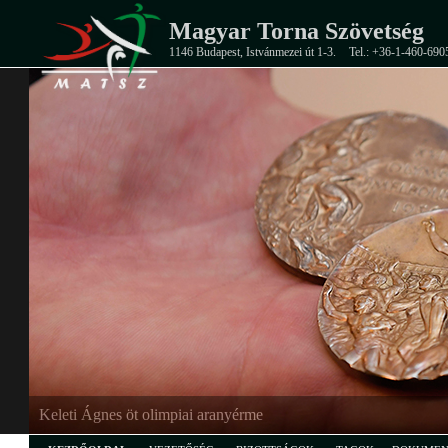
Magyar Torna Szövetség
1146 Budapest, Istvánmezei út 1-3.
Tel.: +36-1-460-690
Keleti Ágnes öt olimpiai aranyérme