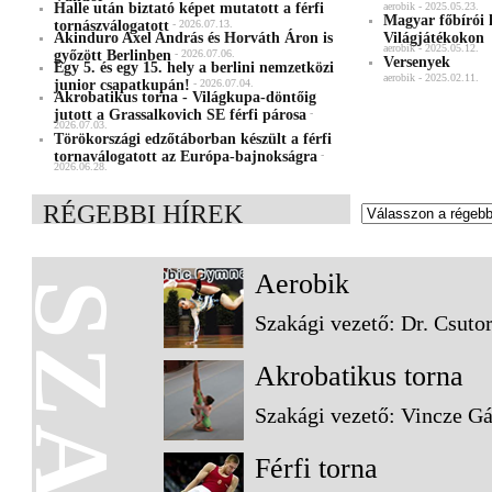
Halle után biztató képet mutatott a férfi
aerobik - 2025.05.23.
Magyar főbírói 
tornászválogatott
- 2026.07.13.
Akinduro Axel András és Horváth Áron is
Világjátékokon
aerobik - 2025.05.12.
győzött Berlinben
- 2026.07.06.
Versenyek
Egy 5. és egy 15. hely a berlini nemzetközi
aerobik - 2025.02.11.
junior csapatkupán!
- 2026.07.04.
Akrobatikus torna - Világkupa-döntőig
jutott a Grassalkovich SE férfi párosa
-
2026.07.03.
Törökországi edzőtáborban készült a férfi
tornaválogatott az Európa-bajnokságra
-
2026.06.28.
RÉGEBBI HÍREK
Aerobik
Szakági vezető: Dr. Csuto
Akrobatikus torna
Szakági vezető: Vincze G
Férfi torna