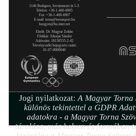
1146 Budapest, Istvánmezei út 1-3.
Telefon: +36-1-460-6905
Fax: +36-1-460-6907
E-mail: torna@tornasport.hu
hungym@hu.inter.net
Elnök: Dr. Magyar Zoltán
Főtitkár: Altorjai Sándor
Adószám: 18158555-2-42
Törvényszéki bejegyzési szám:
01-07-0000040
Jogi nyilatkozat:
A Magyar Torna S
különös tekintettel a GDPR Adat
adatokra - a Magyar Torna Szöv
tárolása, más helyen és formában tö
kizárólag a Magyar Torna Szövetség