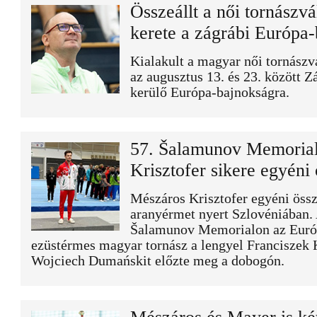
Összeállt a női tornászvá
kerete a zágrábi Európa
Kialakult a magyar női tornászv
az augusztus 13. és 23. között Z
kerülő Európa-bajnokságra.
57. Šalamunov Memorial
Krisztofer sikere egyéni 
Mészáros Krisztofer egyéni össz
aranyérmet nyert Szlovéniában. 
Šalamunov Memorialon az Euró
ezüstérmes magyar tornász a lengyel Franciszek K
Wojciech Dumańskit előzte meg a dobogón.