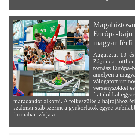
Magabiztosan
Európa-bajno
magyar férfi
Augusztus 13. és
Zágráb ad otthont
tornász Európa-
amelyen a magyar
válogatott rutino
versenyzőkkel és
fiatalokkal egyar
maradandót alkotni. A felkészülés a hajrájához ér
szakmai stáb szerint a gyakorlatok egyre stabilabb
formában várja a...