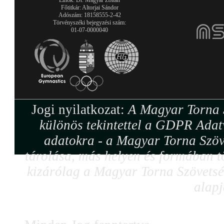
Elnök: Dr. Magyar Zoltán
Főtitkár: Altorjai Sándor
Adószám: 18158555-2-42
Törvényszéki bejegyzési szám:
01-07-0000040
Jogi nyilatkozat:
A Magyar Torna S
különös tekintettel a GDPR Adat
adatokra - a Magyar Torna Szöv
tárolása, más helyen és formában tö
kizárólag a Magyar Torna Szövetség
alapj