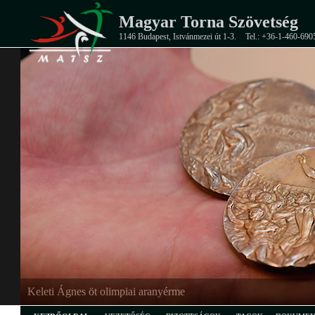
Magyar Torna Szövetség
1146 Budapest, Istvánmezei út 1-3.
Tel.: +36-1-460-690
Keleti Ágnes öt olimpiai aranyérme