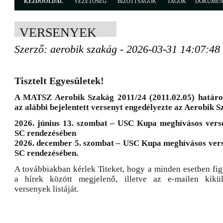
KEZDŐOLDAL
VEZETŐSÉG
BIZOTTSÁGOK
TAGOK
DOKUME
VERSENYEK
Szerző: aerobik szakág - 2026-03-31 14:07:48
Tisztelt Egyesületek!
A MATSZ Aerobik Szakág 2011/24 (2011.02.05) határo
az alábbi bejelentett versenyt engedélyezte az Aerobik 
2026. június 13. szombat – USC Kupa meghívásos verse
SC rendezésében
2026. december 5. szombat – USC Kupa meghívásos verse
SC rendezésében.
A továbbiakban kérlek Titeket, hogy a minden esetben fig
a hírek között megjelenő, illetve az e-mailen kikül
versenyek listáját.