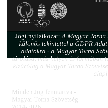
Jogi nyilatkozat:
A Magyar Torna S
különös tekintettel a GDPR Adat
adatokra - a Magyar Torna Szöv
tárolása, más helyen és formában tö
kizárólag a Magyar Torna Szövetség
alapj
Minden Jog fenntartva -
Magyar Torna Szövetség -
2014-2026