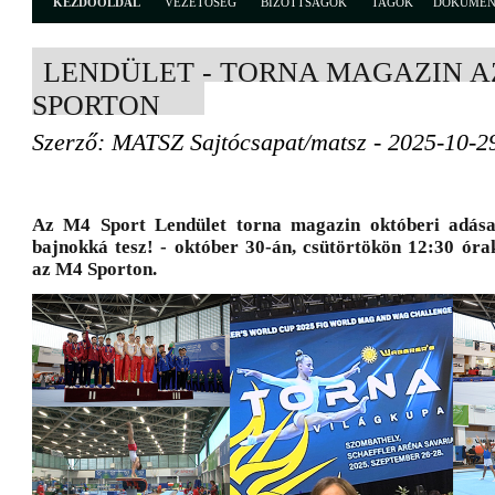
KEZDŐOLDAL
VEZETŐSÉG
BIZOTTSÁGOK
TAGOK
DOKUME
LENDÜLET - TORNA MAGAZIN A
SPORTON
Szerző: MATSZ Sajtócsapat/matsz - 2025-10-2
Az M4 Sport Lendület torna magazin októberi adása 
bajnokká tesz! - október 30-án, csütörtökön 12:30 óra
az M4 Sporton.