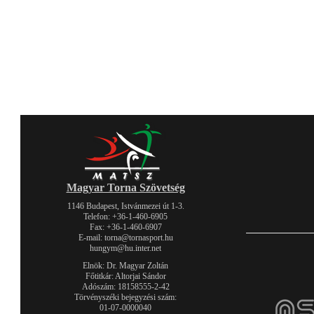
Magyar Torna Szövetség
1146 Budapest, Istvánmezei út 1-3.
Telefon: +36-1-460-6905
Fax: +36-1-460-6907
E-mail: torna@tornasport.hu
hungym@hu.inter.net
Elnök: Dr. Magyar Zoltán
Főtitkár: Altorjai Sándor
Adószám: 18158555-2-42
Törvényszéki bejegyzési szám:
01-07-0000040