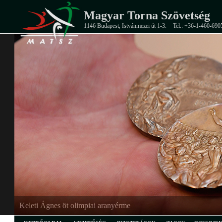
Magyar Torna Szövetség
1146 Budapest, Istvánmezei út 1-3.
Tel.: +36-1-460-690
Keleti Ágnes öt olimpiai aranyérme