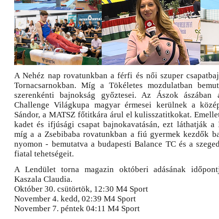
A Nehéz nap rovatunkban a férfi és női szuper csapatba
Tornacsarnokban. Míg a Tökéletes mozdulatban bemuta
szerenkénti bajnokság győztesei. Az Ászok ászában 
Challenge Világkupa magyar érmesei kerülnek a közép
Sándor, a MATSZ főtitkára árul el kulisszatitkokat. Emellet
kadet és ifjúsági csapat bajnokavatásán, ezt láthatják 
míg a a Zsebibaba rovatunkban a fiú gyermek kezdők ba
nyomon - bemutatva a budapesti Balance TC és a szege
fiatal tehetségeit.
A Lendület torna magazin októberi adásának időpont
Kaszala Claudia.
Október 30. csütörtök, 12:30 M4 Sport
November 4. kedd, 02:39 M4 Sport
November 7. péntek 04:11 M4 Sport