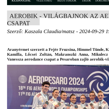
KEZDŐOLDAL
VEZETŐSÉG
BIZOTTSÁGOK
TAGOK
DOKUME
AEROBIK - VILÁGBAJNOK AZ A
CSAPAT
Szerző: Kaszala Claudia/matsz - 2024-09-29 1
Aranyérmet szerzett a Fejér Fruzsina, Himmel Tünde, K
Kamilla, Lőcsei Zoltán, Makranszki Anna, Mikulecz
Vanessza aerodance csapat a Pesaroban zajló aerobik-v