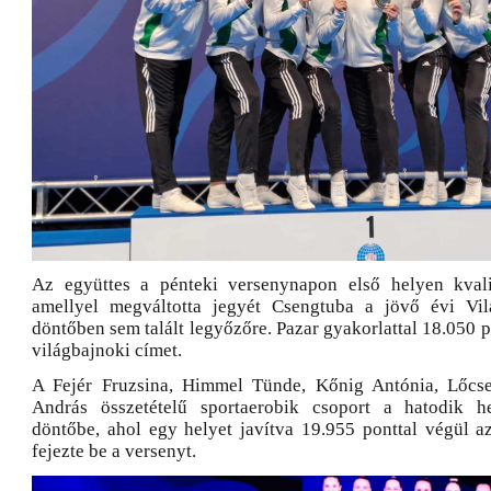
Az együttes a pénteki versenynapon első helyen kvalif
amellyel megváltotta jegyét Csengtuba a jövő évi Vil
döntőben sem talált legyőzőre. Pazar gyakorlattal 18.050 
világbajnoki címet.
A Fejér Fruzsina, Himmel Tünde, Kőnig Antónia, Lőcse
András összetételű sportaerobik csoport a hatodik he
döntőbe, ahol egy helyet javítva 19.955 ponttal végül a
fejezte be a versenyt.