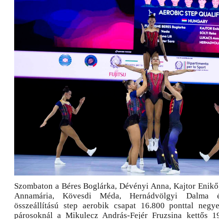
Szombaton a Béres Boglárka, Dévényi Anna, Kajtor Enikő,
Annamária, Kövesdi Méda, Hernádvölgyi Dalma 
összeállítású step aerobik csapat 16.800 ponttal negy
párosoknál a Mikulecz András-Fejér Fruzsina kettős 19