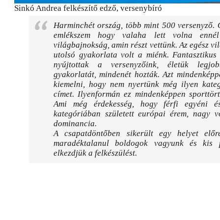
Sinkó Andrea felkészítő edző, versenybíró
Harminchét ország, több mint 500 versenyző. 
emlékszem hogy valaha lett volna enné
világbajnokság, amin részt vettünk. Az egész v
utolsó gyakorlata volt a miénk. Fantasztikus 
nyújtottak a versenyzőink, életük legjob
gyakorlatát, mindenét hozták. Azt mindenképp
kiemelni, hogy nem nyertünk még ilyen kate
címet. Ilyenformán ez mindenképpen sporttört
Ami még érdekesség, hogy férfi egyéni é
kategóriában született európai érem, nagy vo
dominancia.
A csapatdöntőben sikerült egy helyet előr
maradéktalanul boldogok vagyunk és kis 
elkezdjük a felkészülést.