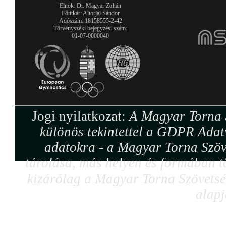
Elnök: Dr. Magyar Zoltán
Főtitkár: Altorjai Sándor
Adószám: 18158555-2-42
Törvényszéki bejegyzési szám:
01-07-0000040
Jogi nyilatkozat:
A Magyar Torna S
különös tekintettel a GDPR Adat
adatokra - a Magyar Torna Szöv
tárolása, más helyen és formában tö
kizárólag a Magyar Torna Szövetség
alapj