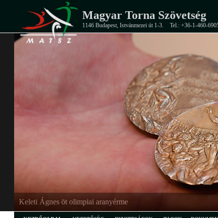
Magyar Torna Szövetség
1146 Budapest, Istvánmezei út 1-3.
Tel.: +36-1-460-690
EB-ezüstérmes junior férfi csapat