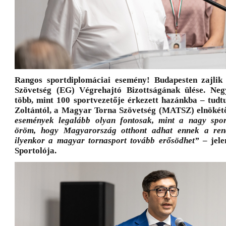
Rangos sportdiplomáciai esemény! Budapesten zajlik
Szövetség (EG) Végrehajtó Bizottságának ülése. Ne
több, mint 100 sportvezetője érkezett hazánkba – tud
Zoltántól, a Magyar Torna Szövetség (MATSZ) elnökét
események legalább olyan fontosak, mint a nagy spo
öröm, hogy Magyarország otthont adhat ennek a rend
ilyenkor a magyar tornasport tovább erősödhet”
– jele
Sportolója.