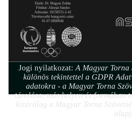
Elnök: Dr. Magyar Zoltán
Főtitkár: Altorjai Sándor
Adószám: 18158555-2-42
Törvényszéki bejegyzési szám:
01-07-0000040
Jogi nyilatkozat:
A Magyar Torna S
különös tekintettel a GDPR Adat
adatokra - a Magyar Torna Szöv
tárolása, más helyen és formában tö
kizárólag a Magyar Torna Szövetség
alapj