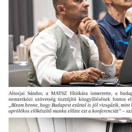
Altorjai Sándor, a MATSZ főtitkára ismertette, a buda
nemzetközi szövetség tisztújító közgyűlésének fontos e
„Bízom benne, hogy Budapest ezúttal is jól vizsgázik, mint 
aprólékos előkészítő munka előzte ezt a konferenciát”
– szá