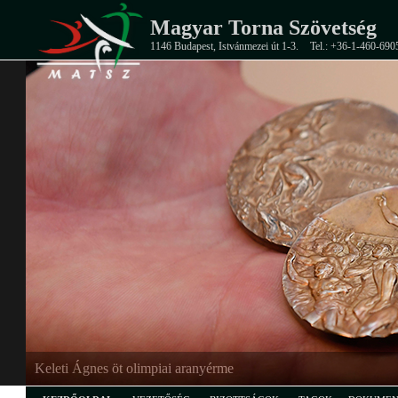
Magyar Torna Szövetség
1146 Budapest, Istvánmezei út 1-3.
Tel.: +36-1-460-690
EB-ezüstérmes junior férfi csapat