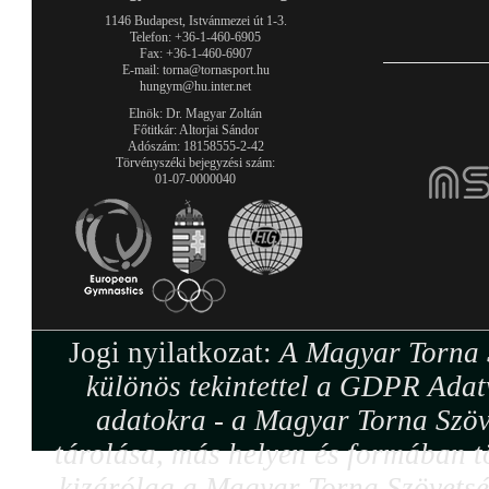
1146 Budapest, Istvánmezei út 1-3.
Telefon: +36-1-460-6905
Fax: +36-1-460-6907
E-mail: torna@tornasport.hu
hungym@hu.inter.net
Elnök: Dr. Magyar Zoltán
Főtitkár: Altorjai Sándor
Adószám: 18158555-2-42
Törvényszéki bejegyzési szám:
01-07-0000040
Jogi nyilatkozat:
A Magyar Torna S
különös tekintettel a GDPR Adat
adatokra - a Magyar Torna Szöv
tárolása, más helyen és formában tö
kizárólag a Magyar Torna Szövetség