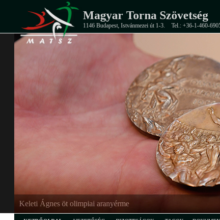
Magyar Torna Szövetség
1146 Budapest, Istvánmezei út 1-3.
Tel.: +36-1-460-690
Keleti Ágnes öt olimpiai aranyérme