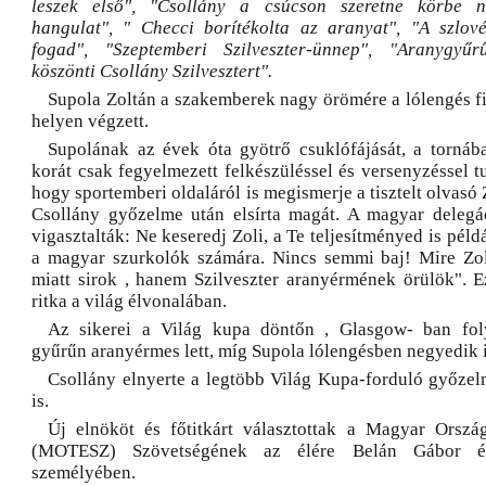
leszek első", "Csollány a csúcson szeretne körbe néz
hangulat", " Checci borítékolta az aranyat", "A szlov
fogad", "Szeptemberi Szilveszter-ünnep", "Aranygyű
köszönti Csollány Szilvesztert".
Supola Zoltán a szakemberek nagy örömére a lólengés fi
helyen végzett.
Supolának az évek óta gyötrő csuklófájását, a tornáb
korát csak fegyelmezett felkészüléssel és versenyzéssel 
hogy sportemberi oldaláról is megismerje a tisztelt olvasó Z
Csollány győzelme után elsírta magát. A magyar delegác
vigasztalták: Ne keseredj Zoli, a Te teljesítményed is péld
a magyar szurkolók számára. Nincs semmi baj! Mire Z
miatt sirok , hanem Szilveszter aranyérmének örülök". 
ritka a világ élvonalában.
Az sikerei a Világ kupa döntőn , Glasgow- ban foly
gyűrűn aranyérmes lett, míg Supola lólengésben negyedik il
Csollány elnyerte a legtöbb Világ Kupa-forduló győzelm
is.
Új elnököt és főtitkárt választottak a Magyar Orszá
(MOTESZ) Szövetségének az élére Belán Gábor és
személyében.