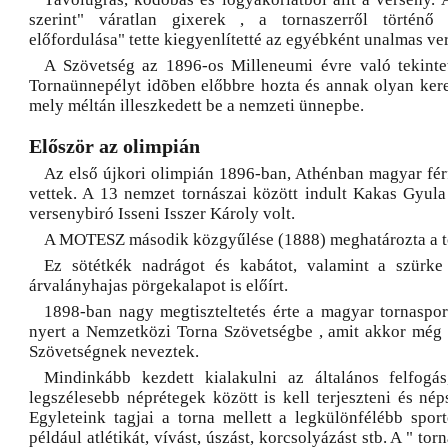
szerint" váratlan gixerek , a tornaszerről történő
előfordulása" tette kiegyenlítetté az egyébként unalmas ve
A Szövetség az 1896-os Milleneumi évre való tekinte
Tornaünnepélyt idõben előbbre hozta és annak olyan keret
mely méltán illeszkedett be a nemzeti ünnepbe.
Először az olimpián
Az első újkori olimpián 1896-ban, Athénban magyar férf
vettek. A 13 nemzet tornászai között indult Kakas Gyul
versenybiró Isseni Isszer Károly volt.
A MOTESZ második közgyűlése (1888) meghatározta a to
Ez sötétkék nadrágot és kabátot, valamint a szürke 
árvalányhajas pörgekalapot is előírt.
1898-ban nagy megtiszteltetés érte a magyar tornasport
nyert a Nemzetközi Torna Szövetségbe , amit akkor még
Szövetségnek neveztek.
Mindinkább kezdett kialakulni az általános felfogá
legszélesebb néprétegek között is kell terjeszteni és nép
Egyleteink tagjai a torna mellett a legkülönfélébb sport
például atlétikát, vívást, úszást, korcsolyázást stb. A " to