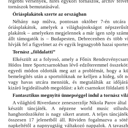
régebbi versenyek, híres egykori tornászok, archív felvé
tornászok bemutatásával.
Óriásplakátok szerte az országban
Néhány nap múlva, pontosan október 7-én utcára
óriásplakátok, amelyek a világbajnokságot népszerűs
plakátok – amelyeken megjelennek a már igen szép szám
állt támogatók is – Budapesten, Debrecenben és több v
hívják fel a figyelmet az év egyik legnagyobb hazai sport
Tornász „földalatti”
Elkészült az a folyosó, amely a Főnix Rendezvénycsa
Hódos Imre Sportcsarnokban lévő edzőteremmel összeköti
egyedi módon oldották meg azt a problémát, hogy a kü
bemelegítés után a sportolóknak ne kelljen a hideg, sőt 
vagy havas utcára menniük, és megtalálták az időjárás
kizáró legideálisabb megoldást: a két csarnokot földalatti f
Fantasztikus megnyitó ünnepséggel indul a tornász vi
A világhírű Riverdance zeneszerzője Nikola Parov által
készült táncjáték. A népzene world music stílusb
hanghordozóként is nagy sikert aratott. A teljes táncjáté
összesen 17 jelenetből áll. Röviden fogalmazva a söté
napkeltétől a napnyugtáig váltakozó nappalok. A tavaszb