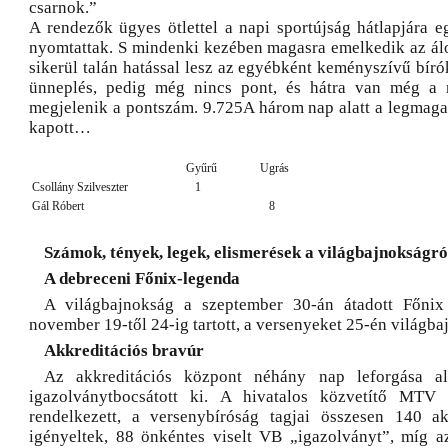
csarnok.”
A rendezők ügyes ötlettel a napi sportújság hátlapjára e
nyomtattak. S mindenki kezében magasra emelkedik az ál
sikerül talán hatással lesz az egyébként keményszívű bíró
ünneplés, pedig még nincs pont, és hátra van még a n
megjelenik a pontszám. 9.725A három nap alatt a legmaga
kapott…
Gyűrű
Ugrás
Csollány Szilveszter
1
Gál Róbert
8
Számok, tények, legek, elismerések a világbajnokságró
A debreceni Főnix-legenda
A világbajnokság a szeptember 30-án átadott Főni
november 19-től 24-ig tartott, a versenyeket 25-én világba
Akkreditációs bravúr
Az akkreditációs központ néhány nap leforgása al
igazolványtbocsátott ki. A hivatalos közvetítő MTV
rendelkezett, a versenybíróság tagjai összesen 140 ak
igényeltek, 88 önkéntes viselt VB „igazolványt”, míg 