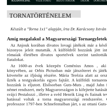
KEZDŐOLDAL
VEZETŐSÉG
BIZOTTSÁGOK
TAGOK
DOKUME
TORNATÖRTÉNELEM
Készült a "Torna 1x1" alapján, írta Dr. Karácsony István
Amíg megalakul a Magyarországi Tornaegyletek 
Az Anjouk korában divatos lovagi játékok már a késő
bizonyos jeleit mutatták. A külföldről hozzánk jött in
rómaiak életében divatos sportelvek szerint tanítottá
fiatalokat.
Az 1600-as évek közepén Coménius Amos , aki S
könyvében, az Orbis Pictusban már játszóteret és játék
követelte az ifjúság részére. Mária Terézia alatt az or
űzték a testgyakorlás egyes fajtáit. A külföldi tornaren
hozzánk is eljutott. Elsősorban Guts-Muts , majd Jahn fe
német rendszert, mely Magyarországon is kifejtette hatását
svájci Pestalozzi , illetve a svéd Henrik Ling és fiainak 
hatással voltak a torna magyarországi rendszerére.
professzor 1797-ben Schnefentalban járt, s az ottani Guts