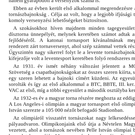
hanem gyarapodott a versenyzők száma is.
Ebben az évben került első alkalommal megrendezésre a
tornászbajnokság . Célja az volt, hogy a legjobb ifjúsági
komoly versenyzési lehetőségeket biztosítson.
A szokásokhoz híven majdnem minden tagegyesület
dísztorna ünnepélyét, melynek keretében számot adtak 
fejlődéséről. A katonai tornasport kívánalmának m
rendezett zárt tornaversenyt, ahol szép számmal vettek rész
Úgyszintén nagy sikerrel folyt le a levente tornászbajno
kifejezője volt a leventesport keretében folyó rendszeres
Az 1931. év ismét néhány változást jelentett a M
Szövetség a csapatbajnokságokat az összes szeren kiírta, 
egy szeren lehetett a bajnoki címért küzdeni. Az egyesü
sorolták és így az első alkalommal a BTC, BBTE, III. ke
VAC az első, míg a többi egyesület a második osztályba ker
Az 1932-es év a magyar torna részére meghozta az eddig
A Los Angeles-i olimpián a magyar tornasport első olimpi
István szerezte a 105 000 nézőt befogadó Stadionban.
Az olimpiáról visszatért tornászokat nagy lelkesedésse
pályaudvaron. Olimpikonjaink első útja a Névtelen Mag
vezetett, ahol a tornászok nevében Pelle István olimpiai 