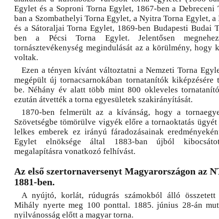
Egylet és a Soproni Torna Egylet, 1867-ben a Debreceni 
ban a Szombathelyi Torna Egylet, a Nyitra Torna Egylet, a
és a Sátoraljai Torna Egylet, 1869-ben Budapesti Budai T
ben a Pécsi Torna Egylet. Jelentősen megnehez
tornásztevékenység megindulását az a körülmény, hogy 
voltak.
Ezen a tényen kívánt változtatni a Nemzeti Torna Egyl
megépült új tornacsarnokában tornatanítók kiképzésére t
be. Néhány év alatt több mint 800 okleveles tornatanító
ezután átvették a torna egyesületek szakirányítását.
1870-ben felmerült az a kívánság, hogy a tornaegy
Szövetségbe tömörülve vigyék előre a tornaoktatás ügyé
lelkes emberek ez irányú fáradozásainak eredményekén
Egylet elnöksége által 1883-ban újból kibocsáto
megalapításra vonatkozó felhívást.
Az első szertornaversenyt Magyarországon az N
1881-ben.
A nyújtó, korlát, rúdugrás számokból álló összetett
Mihály nyerte meg 100 ponttal. 1885. június 28-án mut
nyilvánosság előtt a magyar torna.