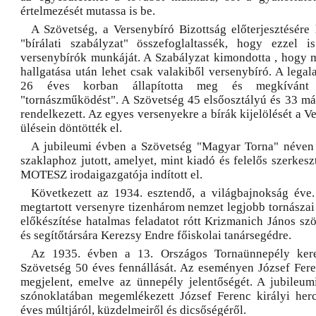
értelmezését mutassa is be.
A Szövetség, a Versenybíró Bizottság előterjesztésére 
"bírálati szabályzat" összefoglaltassék, hogy ezzel 
versenybírók munkáját. A Szabályzat kimondotta , hogy 
hallgatása után lehet csak valakiből versenybíró. A lega
26 éves korban állapította meg és megkívánt
"tornászműködést". A Szövetség 45 elsőosztályú és 33 má
rendelkezett. Az egyes versenyekre a bírák kijelölését a V
ülésein döntötték el.
A jubileumi évben a Szövetség "Magyar Torna" néven
szaklaphoz jutott, amelyet, mint kiadó és felelős szerkes
MOTESZ irodaigazgatója indított el.
Következett az 1934. esztendő, a világbajnokság éve
megtartott versenyre tizenhárom nemzet legjobb tornászai 
előkészítése hatalmas feladatot rótt Krizmanich János sz
és segítőtársára Kerezsy Endre főiskolai tanársegédre.
Az 1935. évben a 13. Országos Tornaünnepély kere
Szövetség 50 éves fennállását. Az eseményen József Feren
megjelent, emelve az ünnepély jelentőségét. A jubileu
szónoklatában megemlékezett József Ferenc királyi her
éves múltjáról, küzdelmeiről és dicsőségéről.