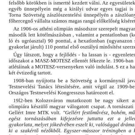
felsőbb körökben is ismertté kezdett válni. Az egyesületek
egyéb ünnepélyein még a királyi udvar egyes tagjai is
Torna Szövetség zászlószentelési ünnepélyén a zászlóany
főhercegnő vállalta számos magas rangú előkelőség kísére
Az 1906-os athéni olimpián másodszor szerepelt magyar 
második lett kötélmászásban , valamint a pentatlonban (ko
ló és ugróasztal) 90 ponttal, a hexatlonban (ugyanazon 
gyakorlat járult) 110 ponttal első osztályú minősítést szerze
Úgy látszott, hogy a fejlődés - ha lassan is - egyenlet
időszakot a MASZ-MOTESZ ellentét fékezte le. 1906-ban
atlétáinak a MOTESZ-versenyeken való indulást. S ez a ha
két évtizedig tartott.
1908-ban nyújtotta be a Szövetség a kormánynál java
Testnevelési Tanács létesítésére, amit végül az 1909-be
Országos Testnevelési Kongresszus határozott el.
19l2-ben Kolozsváron mutatkozott be nagy sikert a
olimpiára készülő magyar válogatott csapat. A tornászati
Gellért Imre MTK volt.
"Gellért festőművész, bohém, m
egész tornászásában kifejezésre juttatta ezt a jell
gyakorlata, melyet jókedvében eszelt ki, valósággal drámai 
ki a szakértő nézőkből. Egyszer-másszor tréningben a 