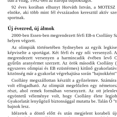
ban a világ, 1992-ben az Európa bajnokságot.
92 éves korában elhunyt Horváth István, a MOTESZ ör
elnöke, aki több mint fél évszázadon keresztül aktív sze
sportnak.
Új évezred, új álmok
2000-ben Essen-ben megrendezett férfi EB-n Csollány Sz
helyen végzett.
Az olimpiák történetében Sydneyben az egyik legkise
képviselte a sportágat. Két férfi és egy női versenyző.
megrendezett versenyen a harmincadik évében levő Cs
gyűrűn aranyérmet szerzett. Az örök második Csollány 
egyszeres olimpiai és EB ezüstérmes) kitűnő gyakorlatáva
közönség már a gyakorlat végrehajtása során "bajnokként"
Csollány megszállottan készült a győzelemre. Számár
volt elfogadható. Az olimpiát megelőzően egy németors
részt, ahol remek formában versenyzett. Az ott jelenl
egyöntetű véleménye volt, hogy Csollány élete legjo
Gyakorlatát lenyűgöző biztonsággal mutatta be. Talán Ő "
bajnok lesz.
Idézetek a döntő előtt és után megjelent korabeli ú