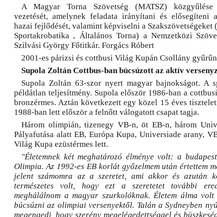
A Magyar Torna Szövetség (MATSZ) közgyűlése m
vezetését, amelynek feladata irányítani és elősegíteni 
hazai fejlődését, valamint képviselni a Szakszövetségeket 
Sportakrobatika , Általános Torna) a Nemzetközi Szöve
Szilvási György Főtitkár. Forgács Róbert
2001-es párizsi és cottbusi Világ Kupán Csollány gyűrűn
Supola Zoltán Cottbus-ban búcsúzott az aktív versenyz
Supola Zoltán 63-szor nyert magyar bajnokságot. A s
példátlan teljesítmény. Supola először 1986-ban a cottbusi
bronzérmes. Aztán következett egy közel 15 éves tisztelet
1988-ban lett először a felnőtt válogatott csapat tagja.
Három olimpián, tizenegy VB-n, öt EB-n, három Unive
Pályafutása alatt EB, Európa Kupa, Universiade arany, VB 
Világ Kupa ezüstérmes lett.
"Életemnek két meghatározó élménye volt: a budapest
Olimpia. Az 1992-es EB korlát győzelmem után értettem me
jelent számomra az a szeretet, ami akkor és azután k
természetes volt, hogy ezt a szeretetet további ere
meghálálnom a magyar szurkolóknak. Életem álma volt e
búcsúzni az olimpiai versenyektől. Talán a Sydneyben nyú
megengedi, hogy szerény megelégedettséggel és büszkeségg