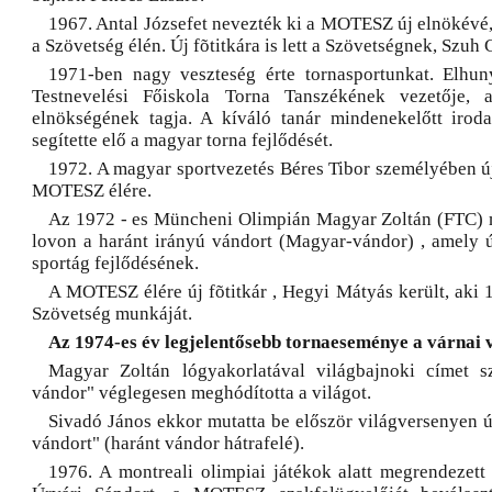
1967. Antal Józsefet nevezték ki a MOTESZ új elnökévé,
a Szövetség élén. Új fõtitkára is lett a Szövetségnek, Szu
1971-ben nagy veszteség érte tornasportunkat. Elhun
Testnevelési Főiskola Torna Tanszékének vezetője, 
elnökségének tagja. A kíváló tanár mindenekelőtt irod
segítette elő a magyar torna fejlődését.
1972. A magyar sportvezetés Béres Tibor személyében új
MOTESZ élére.
Az 1972 - es Müncheni Olimpián Magyar Zoltán (FTC) m
lovon a haránt irányú vándort (Magyar-vándor) , amely új
sportág fejlődésének.
A MOTESZ élére új fõtitkár , Hegyi Mátyás került, aki 1
Szövetség munkáját.
Az 1974-es év legjelentősebb tornaeseménye a várnai 
Magyar Zoltán lógyakorlatával világbajnoki címet s
vándor" véglegesen meghódította a világot.
Sivadó János ekkor mutatta be először világversenyen ú
vándort" (haránt vándor hátrafelé).
1976. A montreali olimpiai játékok alatt megrendezet