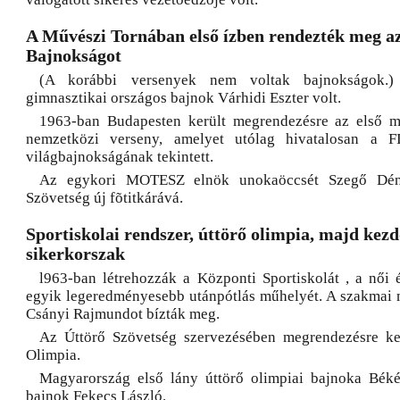
A Művészi Tornában első ízben rendezték meg a
Bajnokságot
(A korábbi versenyek nem voltak bajnokságok.
gimnasztikai országos bajnok Várhidi Eszter volt.
1963-ban Budapesten került megrendezésre az első m
nemzetközi verseny, amelyet utólag hivatalosan a F
világbajnokságának tekintett.
Az egykori MOTESZ elnök unokaöccsét Szegő Dén
Szövetség új fõtitkárává.
Sportiskolai rendszer, úttörő olimpia, majd kez
sikerkorszak
l963-ban létrehozzák a Központi Sportiskolát , a női é
egyik legeredményesebb utánpótlás műhelyét. A szakmai 
Csányi Rajmundot bízták meg.
Az Úttörő Szövetség szervezésében megrendezésre ker
Olimpia.
Magyarország első lány úttörő olimpiai bajnoka Béké
bajnok Fekecs László.