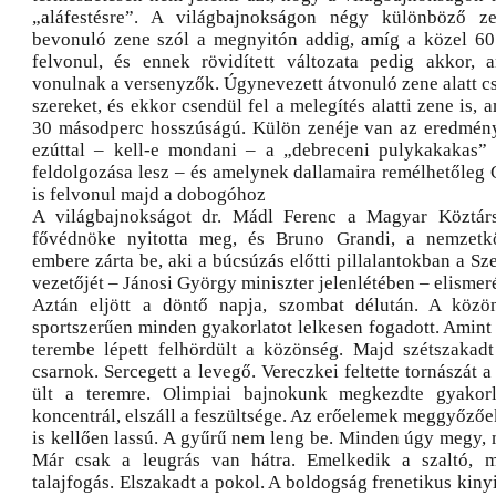
„aláfestésre”. A világbajnokságon négy különböző z
bevonuló zene szól a megnyitón addig, amíg a közel 60
felvonul, és ennek rövidített változata pedig akkor, 
vonulnak a versenyzők. Úgynevezett átvonuló zene alatt c
szereket, és ekkor csendül fel a melegítés alatti zene is,
30 másodperc hosszúságú. Külön zenéje van az eredmény
ezúttal – kell-e mondani – a „debreceni pulykakakas” 
feldolgozása lesz – és amelynek dallamaira remélhetőleg 
is felvonul majd a dobogóhoz
A világbajnokságot dr. Mádl Ferenc a Magyar Köztár
fővédnöke nyitotta meg, és Bruno Grandi, a nemzetkö
embere zárta be, aki a búcsúzás előtti pillalantokban a Sz
vezetőjét – Jánosi György miniszter jelenlétében – elismerés
Aztán eljött a döntő napja, szombat délután. A közön
sportszerűen minden gyakorlatot lelkesen fogadott. Amint
terembe lépett felhördült a közönség. Majd szétszakad
csarnok. Sercegett a levegő. Vereczkei feltette tornászát 
ült a teremre. Olimpiai bajnokunk megkezdte gyakorl
koncentrál, elszáll a feszültsége. Az erőelemek meggyőzőek
is kellően lassú. A gyűrű nem leng be. Minden úgy megy, 
Már csak a leugrás van hátra. Emelkedik a szaltó, 
talajfogás. Elszakadt a pokol. A boldogság frenetikus kiny