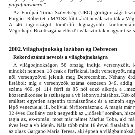
pályafutásomra."
Az Európai Torna Szövetség (UEG) görögországi tiszt
Forgács Róbertet a MATSZ főtitkárát beválasztották a Vég
A 46 tagországot tömörítő legnagyobb kontinentáli
Végrehajtó Bizottságába először választottak magyar tiszts
2002.Világbajnokság lázában ég Debrecen
Rekord számú nevezés a világbajnokságra
A világbajnokságon 58 ország indítja versenyzőit,
mindkét nemben, 18 csak a férfiaknál indít versenyzőt, mí
női versenyzővel jelenik meg Debrecenben. Néhány érd
listából: míg a versenyzők száma összesen 349, addig 
száma 469, pl. 114 férfi és 85 női edző alkotja a „me
közreműködése is szükséges a vb lebonyolításához. Két-ké
említett egyetlen argentin tornásznőnek és a szintén egy
lépő venezuelai ill. bolíviai férfitornásznak. A magát már 
32 éves Csollány csak negyedik az „idősek” sorában, hisz
tagja az, ex-román, most már német Marius Toba, aki má
éves lesz a vb idején. Nála több mint 18 évvel fiatalabb a
az olasz Gargano Maria Teresa, aki éppen a világbajnokság