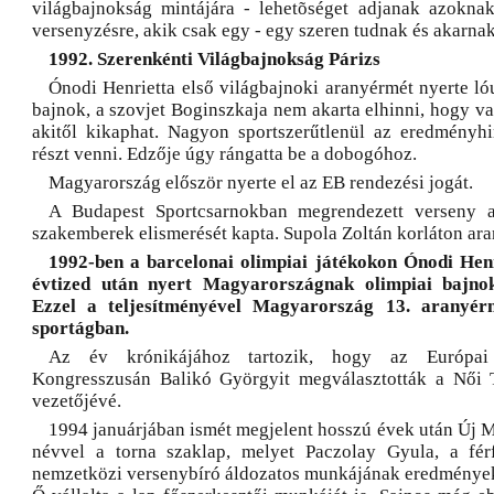
világbajnokság mintájára - lehetõséget adjanak azokna
versenyzésre, akik csak egy - egy szeren tudnak és akarnak
1992. Szerenkénti Világbajnokság Párizs
Ónodi Henrietta első világbajnoki aranyérmét nyerte ló
bajnok, a szovjet Boginszkaja nem akarta elhinni, hogy va
akitől kikaphat. Nagyon sportszerűtlenül az eredményh
részt venni. Edzője úgy rángatta be a dobogóhoz.
Magyarország először nyerte el az EB rendezési jogát.
A Budapest Sportcsarnokban megrendezett verseny a
szakemberek elismerését kapta. Supola Zoltán korláton aran
1992-ben a barcelonai olimpiai játékokon Ónodi Hen
évtized után nyert Magyarországnak olimpiai bajnok
Ezzel a teljesítményével Magyarország 13. aranyér
sportágban.
Az év krónikájához tartozik, hogy az Európai
Kongresszusán Balikó Györgyit megválasztották a Női T
vezetőjévé.
1994 januárjában ismét megjelent hosszú évek után Új 
névvel a torna szaklap, melyet Paczolay Gyula, a férf
nemzetközi versenybíró áldozatos munkájának eredményeké