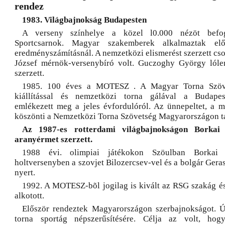
rendez
1983. Világbajnokság Budapesten
A verseny színhelye a közel l0.000 nézöt befo
Sportcsarnok. Magyar szakemberek alkalmaztak elő
eredményszámításnál. A nemzetközi elismerést szerzett cso
József mérnök-versenybíró volt. Guczoghy György lóle
szerzett.
1985. 100 éves a MOTESZ . A Magyar Torna Szöv
kiállítással és nemzetközi torna gálával a Budapes
emlékezett meg a jeles évfordulóról. Az ünnepeltet, a m
köszönti a Nemzetközi Torna Szövetség Magyarországon t
Az 1987-es rotterdami világbajnokságon Borkai 
aranyérmet szerzett.
1988 évi. olimpiai játékokon Szöulban Borkai 
holtversenyben a szovjet Bilozercsev-vel és a bolgár Ger
nyert.
1992. A MOTESZ-bõl jogilag is kivált az RSG szakág és
alkotott.
Először rendeztek Magyarországon szerbajnokságot. 
torna sportág népszerűsítésére. Célja az volt, hog