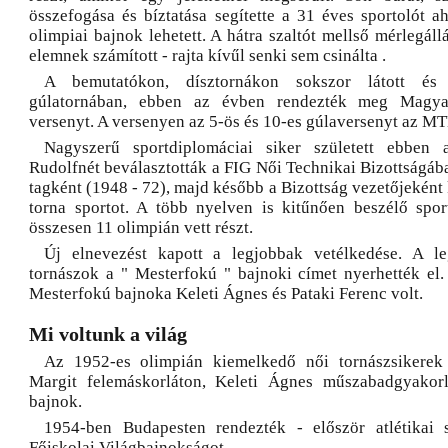
összefogása és bíztatása segítette a 31 éves sportolót a
olimpiai bajnok lehetett. A hátra szaltót mellső mérlegáll
elemnek számított - rajta kívűl senki sem csinálta .
A bemutatókon, dísztornákon sokszor látott és s
gúlatornában, ebben az évben rendezték meg Magya
versenyt. A versenyen az 5-ös és 10-es gúlaversenyt az MT
Nagyszerű sportdiplomáciai siker született ebben
Rudolfnét beválasztották a FIG Női Technikai Bizottságába
tagként (1948 - 72), majd később a Bizottság vezetőjeként
torna sportot. A több nyelven is kitűnően beszélő spo
összesen 11 olimpián vett részt.
Új elnevezést kapott a legjobbak vetélkedése. A le
tornászok a " Mesterfokú " bajnoki címet nyerhették el
Mesterfokú bajnoka Keleti Ágnes és Pataki Ferenc volt.
Mi voltunk a világ
Az 1952-es olimpián kiemelkedő női tornászsikerek 
Margit felemáskorláton, Keleti Ágnes műszabadgyakorla
bajnok.
1954-ben Budapesten rendezték - először atlétikai
Főiskolai Világbajnokságot.