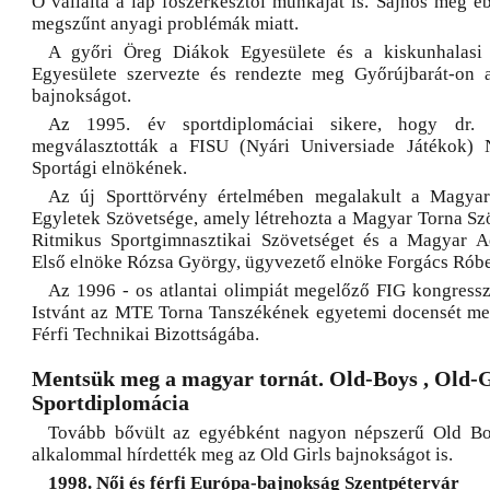
Ő vállalta a lap főszerkesztői munkáját is. Sajnos még e
megszűnt anyagi problémák miatt.
A győri Öreg Diákok Egyesülete és a kiskunhalasi
Egyesülete szervezte és rendezte meg Győrújbarát-o
bajnokságot.
Az 1995. év sportdiplomáciai sikere, hogy dr. 
megválasztották a FISU (Nyári Universiade Játékok) 
Sportági elnökének.
Az új Sporttörvény értelmében megalakult a Magya
Egyletek Szövetsége, amely létrehozta a Magyar Torna Sz
Ritmikus Sportgimnasztikai Szövetséget és a Magyar Ae
Első elnöke Rózsa György, ügyvezető elnöke Forgács Róber
Az 1996 - os atlantai olimpiát megelőző FIG kongress
Istvánt az MTE Torna Tanszékének egyetemi docensét me
Férfi Technikai Bizottságába.
Mentsük meg a magyar tornát. Old-Boys , Old-Gir
Sportdiplomácia
Tovább bővült az egyébként nagyon népszerű Old Bo
alkalommal hírdették meg az Old Girls bajnokságot is.
1998. Női és férfi Európa-bajnokság Szentpétervár