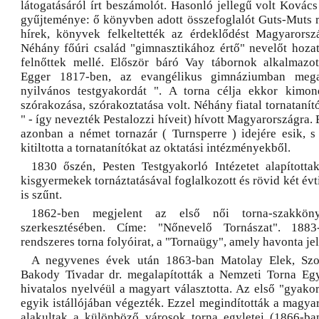
látogatásáról írt beszámolót. Hasonló jellegű volt Kovác
gyűjteménye: ő könyvben adott összefoglalót Guts-Muts r
hírek, könyvek felkeltették az érdeklődést Magyarorsz
Néhány főúri család "gimnasztikához értő" nevelőt hoza
felnőttek mellé. Először báró Vay tábornok alkalmazott
Egger 1817-ben, az evangélikus gimnáziumban megal
nyilvános testgyakordát ". A torna célja ekkor kimon
szórakozása, szórakoztatása volt. Néhány fiatal tornatanító
" - így nevezték Pestalozzi híveit) hívott Magyarországra
azonban a német tornazár ( Turnsperre ) idejére esik, s 
kitiltotta a tornatanítókat az oktatási intézményekből.
1830 őszén, Pesten Testgyakorló Intézetet alapított
kisgyermekek tornáztatásával foglalkozott és rövid két é
is szűnt.
1862-ben megjelent az első női torna-szakkön
szerkesztésében. Címe: "Nőnevelő Tornászat". 188
rendszeres torna folyóirat, a "Tornaügy", amely havonta je
A negyvenes évek után 1863-ban Matolay Elek, Szo
Bakody Tivadar dr. megalapították a Nemzeti Torna Egy
hivatalos nyelvéül a magyart választotta. Az első "gyakor
egyik istállójában végezték. Ezzel megindították a magyar
alakultak a különböző városok torna egyletei (1866-ba