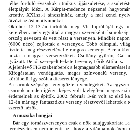
télbe forduló évszakok ritmikus újjászületése, a születést
életpályát idézi. A Kárpát-medence népzenei hagyomány
kreatív, XXI.sz.-i táncszínház, amely a mai zenei nyel
ötvözi az ősi motívumokat.
Október 12-13-án tartották meg Vb főpróbáját egy u
keretében, mely egyúttal a magyar szerenkénti bajnokság 
ország nevezett és vett részt a versenyen. Mindkét napon 
(6000 néző) zajlottak a versenyek. Több olimpiai, vil
tisztelte meg részvételével e rangos eseményt. A rendkív
hozta a magyar versenyzőket. Csollány gyűrűn, Gál u
győzött. De jól szerepelt Fekete Levente, Lőrik Attila is.
A jelenlevő FIG szakemberek a legmagasabb elismeréssel s
Kifogástalan vendéglátás, magas színvonalú verseny,
körülbelül így szólt a dicséret lényege.
A csarnok szépsége lenyűgözte a vendégeket. Az egysze
csarnok minden igényt képes volt kielégíteni magas szín
érdemelnek az építők. 2002. február 3-án volt az első k
12-én már egy fantasztikus verseny résztvevői lehettek a t
szerető nézők.
A muzsika hangjai
Bár egy tornászversenyen csak a nők talajgyakorlata „al
természetesen nem jelenti azt, hogy a világbajnokságon 