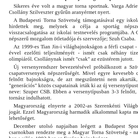
Sikeres éve volt a magyar torna sportnak. Varga Adri
Csollány Szilveszter gyűrűn aranyérmet nyert.
A Budapesti Torna Szövetség támogatásával egy iskol
hirdettek meg, melynek a célja a sportág népsze
visszacsalogatása az iskolai testnevelés programjába. A 
népszerű mozgalom ötletadója és szervezője; Szuh Csaba.
Az 1999-es Tian Jin-i világbajnokságon a férfi csapat 
évvel ezelőtti teljesítményét - ismét csak néhány tiz
olimpiáról. Csollánynak ismét "csak" az ezüstérem jutott.
Új versenyrendszer bevezetésével próbálkozott a Szö
csapatversenyek népszerűségét. Mivel egyre kevesebb c
felnőtt bajnokságra, de azt megszűntetni nem akarták
"generációs" közös csapatainak irták ki az új versenytípust
neve: Szuper CSB. Ebben a versenytípusban 3-3 felnőtt, i
tornász indulhatott.
Magyarország elnyerte a 2002-as Szerenkénti Világb
jogát. Ezzel Magyarország harmadik alkalommal kapta me
lehetőséget.
December utolsó napjaiban leégett a Budapest Spo
csarnokban rendezte meg a Magyar Torna Szövetség - na