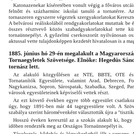
Katonazenekar kíséretében vonult végig a főváros utcá
felnőtt és százharminc iskolai tanuló a tornatérre. A
tornaszeren egyszerre végeztek szergyakorlatokat Kereszt
A belvárosi reáliskolából rendgyakorlatokat mutattak be 
összes résztvevő közös szabadgyakorlatokkal tette kü
tornaünnepélyt. A győzelmi cserkoszorút nyilvánosan osz
aktussal vette tulajdonképpen kezdetét hivatalosan is a ma
1885. június hó 29-én megalakult a Magyarorszá
Tornaegyletek Szövetsége. Elnöke: Hegedüs Sánd
tornász lett.
Az alakuló közgyűlésen az NTE, BBTE, OTE és
Tornatanítók Egyesülete, valamint Arad, Debrecen, Fo
Nagykanizsa, Sopron, Sárospatak, Szabadka, Szeged, Pa
városok egyesületeinek képviselői vettek részt.
Az ezt követő években egyre több egyesület csatlako
úgy, hogy 1891-ben már 44 tagegyesülete volt. A Szöv
szabálya szerint háromévenként választották újra a "tisztik
Hosszú éveken keresztül az a szokás alakult ki, hogy
idõben rendezték meg az Országos Tornaünnepélyt is.
Távolugrás, kődobás és lógyakorlatból állt a verseny. 