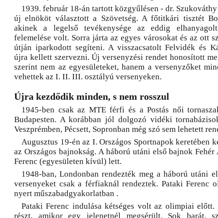
1939. február 18-án tartott közgyűlésen - dr. Szukováth
új elnököt választott a Szövetség. A főtitkári tisztét Bo
akinek a legelső tevékenysége az eddig elhanyagolt
felemelése volt. Sorra járta az egyes városokat és az ott s
útján iparkodott segíteni. A visszacsatolt Felvidék és Ká
újra kellett szervezni. Új versenyzési rendet honosított m
szerint nem az egyesületeket, hanem a versenyzőket minős
vehettek az I. II. III. osztályú versenyeken.
Újra kezdődik minden, s nem rosszul
1945-ben csak az MTE férfi és a Postás női tornasza
Budapesten. A korábban jól dolgozó vidéki tornabáziso
Veszprémben, Pécsett, Sopronban még szó sem lehetett rend
Augusztus 19-én az I. Országos Sportnapok keretében k
az Országos bajnokság. A háború utáni első bajnok Fehér 
Ferenc (egyesületen kívül) lett.
1948-ban, Londonban rendezték meg a háború utáni el
versenyeket csak a férfiaknál rendeztek. Pataki Ferenc o
nyert műszabadgyakorlatban .
Pataki Ferenc indulása kétséges volt az olimpiai előtt.
részt, amikor egy jelenetnél megsérült. Sok barát, s