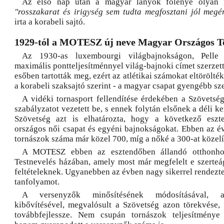
Az első nap után a magyar lányok fölénye olyan 
"rosszakarat és irigység sem tudta megfosztani jól megé
irta a korabeli sajtó.
1929-tól a MOTESZ új neve Magyar Országos To
Az 1930-as luxembourgi világbajnokságon, Pelle
maximális pontteljesítménnyel világ-bajnoki címet szerzet
esőben tartották meg, ezért az atlétikai számokat eltörölték.
a korabeli szaksajtó szerint - a magyar csapat gyengébb sz
A vidéki tornasport fellendítése érdekében a Szövetség
szabályzatot vezetett be, s ennek folytán elsőnek a déli ke
Szövetség azt is elhatározta, hogy a következő eszt
országos női csapat és egyéni bajnokságokat. Ebben az év
tornászok száma már közel 700, míg a nőké a 300-at közelí
A MOTESZ ebben az esztendőben állandó otthonho
Testnevelés házában, amely most már megfelelt e szerte
feltételeknek. Ugyanebben az évben nagy sikerrel rendez
tanfolyamot.
A versenyzők minősítésének módosításával, 
kibővítésével, megvalósult a Szövetség azon törekvése,
továbbfejlessze. Nem csupán tornászok teljesítménye m