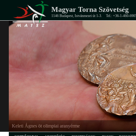
Magyar Torna Szövetség
1146 Budapest, Istvánmezei út 1-3.
Tel.: +36-1-460-690
Keleti Ágnes öt olimpiai aranyérme