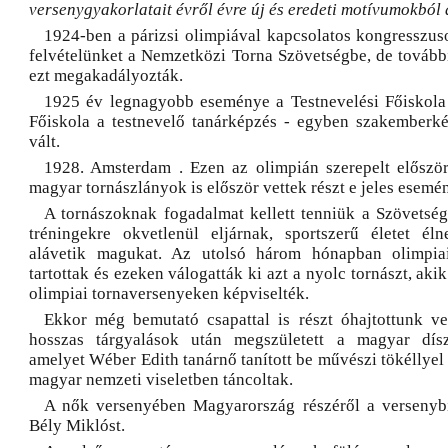
versenygyakorlatait évről évre új és eredeti motívumokból á
1924-ben a párizsi olimpiával kapcsolatos kongressz
felvételünket a Nemzetközi Torna Szövetségbe, de további
ezt megakadályozták.
1925 év legnagyobb eseménye a Testnevelési Főiskola
Főiskola a testnevelő tanárképzés - egyben szakemberk
vált.
1928. Amsterdam . Ezen az olimpián szerepelt először
magyar tornászlányok is először vettek részt e jeles esemé
A tornászoknak fogadalmat kellett tenniük a Szövetsé
tréningekre okvetlenül eljárnak, sportszerű életet él
alávetik magukat. Az utolsó három hónapban olimpia
tartottak és ezeken válogatták ki azt a nyolc tornászt, ak
olimpiai tornaversenyeken képviselték.
Ekkor még bemutató csapattal is részt óhajtottunk v
hosszas tárgyalások után megszületett a magyar dísz
amelyet Wéber Edith tanárnő tanított be művészi tökéllyel
magyar nemzeti viseletben táncoltak.
A nők versenyében Magyarország részéről a versenybí
Bély Miklóst.