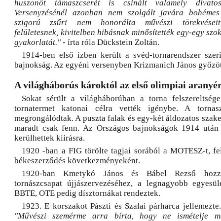
huszonöt támaszcserét is csinált valamely divato
Versenyzésénél azonban nem szolgált javára bohémes
szigorú zsűri nem honorálta művészi törekvéseit,
felületesnek, kivitelben hibásnak minősítették egy-egy szo
gyakorlatát."
- írta róla Dückstein Zoltán.
1914-ben első ízben került a svéd-tornarendszer szeri
bajnokság. Az egyéni versenyben Krizmanich János győzöt
A világháborús károktól az első olimpiai aranyé
Sokat sérült a világháborúban a torna felszereltség
tornatermet katonai célra vették igénybe. A tornas
megrongálódtak. A puszta falak és egy-két áldozatos szak
maradt csak fenn. Az Országos bajnokságok 1914 után
kerülhettek kiírásra.
1920 -ban a FIG törölte tagjai sorából a MOTESZ-t, fel
békeszerződés következményeként.
1920-ban Kmetykó János és Bábel Rezső hozz
tornászcsapat újjászervezéséhez, a legnagyobb egyesü
BBTE, OTE pedig dísztornákat rendeztek.
1923. E korszakot Pászti és Szalai párharca jellemezte. 
"Művészi szemérme arra bírta, hogy ne ismételje 