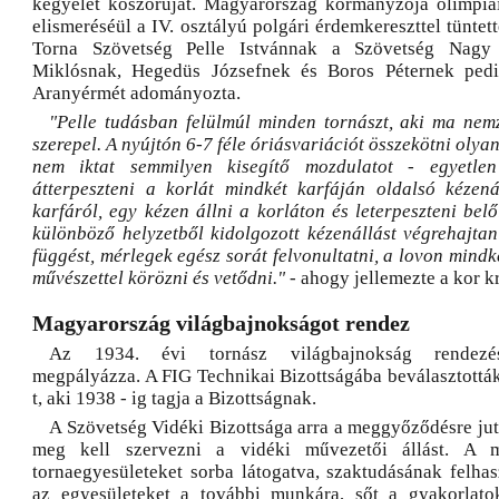
kegyelet koszorúját. Magyarország kormányzója olimpiai
elismeréséül a IV. osztályú polgári érdemkereszttel tüntett
Torna Szövetség Pelle Istvánnak a Szövetség Nagy 
Miklósnak, Hegedüs Józsefnek és Boros Péternek ped
Aranyérmét adományozta.
"Pelle tudásban felülmúl minden tornászt, aki ma nem
szerepel. A nyújtón 6-7 féle óriásvariációt összekötni oly
nem iktat semmilyen kisegítő mozdulatot - egyetlen
átterpeszteni a korlát mindkét karfáján oldalsó kézen
karfáról, egy kézen állni a korláton és leterpeszteni bel
különböző helyzetből kidolgozott kézenállást végrehajtan
függést, mérlegek egész sorát felvonultatni, a lovon mind
művészettel körözni és vetődni."
- ahogy jellemezte a kor k
Magyarország világbajnokságot rendez
Az 1934. évi tornász világbajnokság rendezé
megpályázza. A FIG Technikai Bizottságába beválasztottá
t, aki 1938 - ig tagja a Bizottságnak.
A Szövetség Vidéki Bizottsága arra a meggyőződésre juto
meg kell szervezni a vidéki művezetői állást. A 
tornaegyesületeket sorba látogatva, szaktudásának felhas
az egyesületeket a további munkára, sőt a gyakorlato