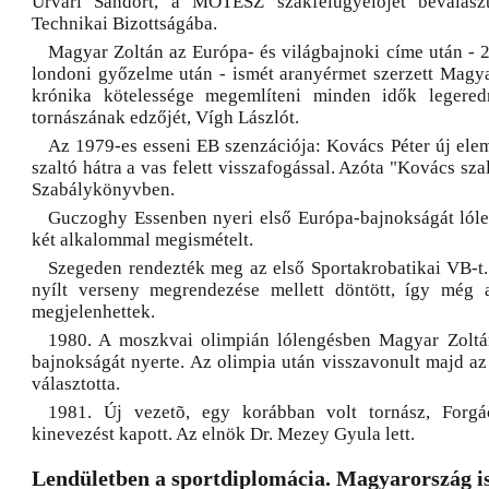
Úrvári Sándort, a MOTESZ szakfelügyelőjét beválasz
Technikai Bizottságába.
Magyar Zoltán az Európa- és világbajnoki címe után - 2
londoni győzelme után - ismét aranyérmet szerzett Magy
krónika kötelessége megemlíteni minden idők legere
tornászának edzőjét, Vígh Lászlót.
Az 1979-es esseni EB szenzációja: Kovács Péter új elem
szaltó hátra a vas felett visszafogással. Azóta "Kovács sza
Szabálykönyvben.
Guczoghy Essenben nyeri első Európa-bajnokságát lól
két alkalommal megismételt.
Szegeden rendezték meg az első Sportakrobatikai VB-t.
nyílt verseny megrendezése mellett döntött, így még
megjelenhettek.
1980. A moszkvai olimpián lólengésben Magyar Zoltá
bajnokságát nyerte. Az olimpia után visszavonult majd az 
választotta.
1981. Új vezetõ, egy korábban volt tornász, Forgác
kinevezést kapott. Az elnök Dr. Mezey Gyula lett.
Lendületben a sportdiplomácia. Magyarország i