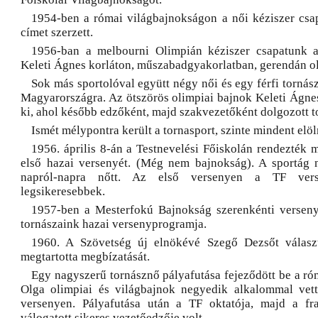
1954-ben a római világbajnokságon a női kéziszer csa
címet szerzett.
1956-ban a melbourni Olimpián kéziszer csapatunk ar
Keleti Ágnes korláton, műszabadgyakorlatban, gerendán oli
Sok más sportolóval együtt négy női és egy férfi tornás
Magyarországra. Az ötszörös olimpiai bajnok Keleti Ágnes
ki, ahol később edzőként, majd szakvezetőként dolgozott t
Ismét mélypontra került a tornasport, szinte mindent elölr
1956. április 8-án a Testnevelési Főiskolán rendezték 
első hazai versenyét. (Még nem bajnokság). A sportág 
napról-napra nőtt. Az első versenyen a TF ver
legsikeresebbek.
1957-ben a Mesterfokú Bajnokság szerenkénti verseny
tornászaink hazai versenyprogramja.
1960. A Szövetség új elnökévé Szegő Dezsőt választ
megtartotta megbízatását.
Egy nagyszerű tornásznő pályafutása fejeződött be a ró
Olga olimpiai és világbajnok negyedik alkalommal vett
versenyen. Pályafutása után a TF oktatója, majd a fra
válogatott sikeres vezetőedzője volt.