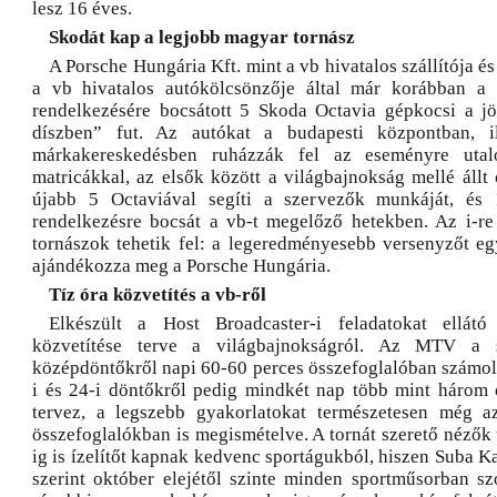
lesz 16 éves.
Skodát kap a legjobb magyar tornász
A Porsche Hungária Kft. mint a vb hivatalos szállítója és
a vb hivatalos autókölcsönzője által már korábban a 
rendelkezésére bocsátott 5 Skoda Octavia gépkocsi a j
díszben” fut. Az autókat a budapesti központban, i
márkakereskedésben ruházzák fel az eseményre utaló
matricákkal, az elsők között a világbajnokság mellé állt
újabb 5 Octaviával segíti a szervezők munkáját, és 1
rendelkezésre bocsát a vb-t megelőző hetekben. Az i-r
tornászok tehetik fel: a legeredményesebb versenyzőt e
ajándékozza meg a Porsche Hungária.
Tíz óra közvetítés a vb-ről
Elkészült a Host Broadcaster-i feladatokat ellát
közvetítése terve a világbajnokságról. Az MTV a s
középdöntőkről napi 60-60 perces összefoglalóban számol
i és 24-i döntőkről pedig mindkét nap több mint három ó
tervez, a legszebb gyakorlatokat természetesen még a
összefoglalókban is megismételve. A tornát szerető nézők
ig is ízelítőt kapnak kedvenc sportágukból, hiszen Suba Ka
szerint október elejétől szinte minden sportműsorban szó