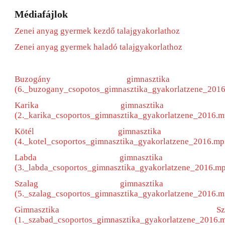
Médiafájlok
Zenei anyag gyermek kezdő talajgyakorlathoz
Zenei anyag gyermek haladó talajgyakorlathoz
Buzogány gimnasztika gyak
(6._buzogany_csopotos_gimnasztika_gyakorlatzene_201
Karika gimnasztika gyak
(2._karika_csoportos_gimnasztika_gyakorlatzene_2016.m
Kötél gimnasztika gyako
(4._kotel_csoportos_gimnasztika_gyakorlatzene_2016.mp
Labda gimnasztika gyako
(3._labda_csoportos_gimnasztika_gyakorlatzene_2016.m
Szalag gimnasztika gyak
(5._szalag_csoportos_gimnasztika_gyakorlatzene_2016.m
Gimnasztika Szabadgyako
(1._szabad_csoportos_gimnasztika_gyakorlatzene_2016.