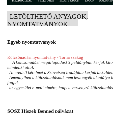
KEZDŐOLDAL
VEZETŐSÉG
BIZOTTSÁGOK
TAGOK
DOKUME
LETÖLTHETŐ ANYAGOK,
NYOMTATVÁNYOK
Egyéb nyomtatványok
Kölcsönadási nyomtatvány - Torna szakág
A kölcsönadási megállapodást 3 példányban kérjük kitölt
mindenki által.
Az eredeti kérelmet a Szövetség irodájába kérjük bekülden
Amennyiben a kölcsönadásnak nem lesz egyéb akadálya ír
fogjuk
az egyesület e-mail címére, hogy a versenyző kölcsönadás
SOSZ Hiszek Benned pályázat