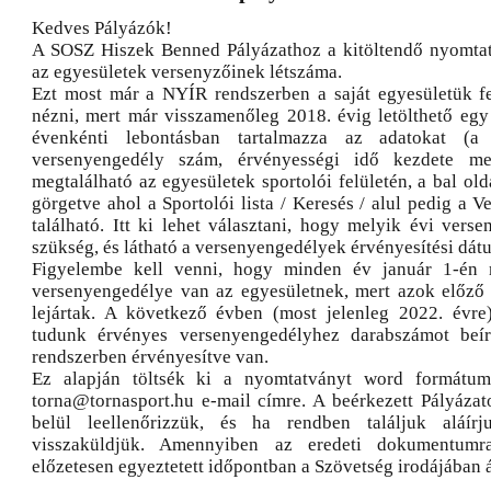
Kedves Pályázók!
A SOSZ Hiszek Benned Pályázathoz a kitöltendő nyomta
az egyesületek versenyzőinek létszáma.
Ezt most már a NYÍR rendszerben a saját egyesületük f
nézni, mert már visszamenőleg 2018. évig letölthető egy 
évenkénti lebontásban tartalmazza az adatokat (a 
versenyengedély szám, érvényességi idő kezdete meg
megtalálható az egyesületek sportolói felületén, a bal old
görgetve ahol a Sportolói lista / Keresés / alul pedig a V
található. Itt ki lehet választani, hogy melyik évi vers
szükség, és látható a versenyengedélyek érvényesítési dátu
Figyelembe kell venni, hogy minden év január 1-én 
versenyengedélye van az egyesületnek, mert azok előző
lejártak. A következő évben (most jelenleg 2022. évre
tudunk érvényes versenyengedélyhez darabszámot beí
rendszerben érvényesítve van.
Ez alapján töltsék ki a nyomtatványt word formátum
torna@tornasport.hu e-mail címre. A beérkezett Pályáz
belül leellenőrizzük, és ha rendben találjuk aláír
visszaküldjük. Amennyiben az eredeti dokumentum
előzetesen egyeztetett időpontban a Szövetség irodájában 