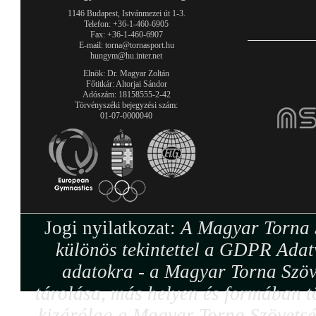
1146 Budapest, Istvánmezei út 1-3.
Telefon: +36-1-460-6905
Fax: +36-1-460-6907
E-mail: torna@tornasport.hu
hungym@hu.inter.net
Elnök: Dr. Magyar Zoltán
Főtitkár: Altorjai Sándor
Adószám: 18158555-2-42
Törvényszéki bejegyzési szám:
01-07-0000040
Jogi nyilatkozat:
A Magyar Torna S
különös tekintettel a GDPR Adat
adatokra - a Magyar Torna Szöv
tárolása, más helyen és formában tö
kizárólag a Magyar Torna Szövetség