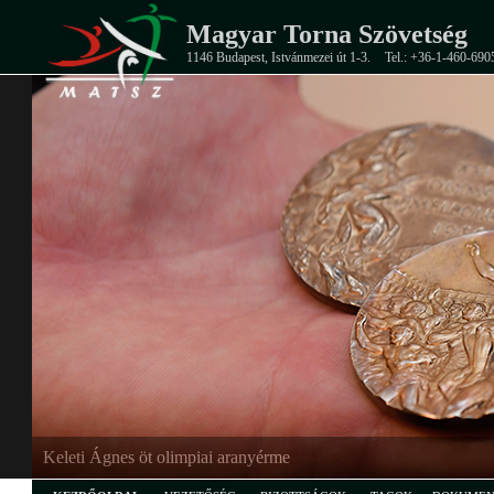
Magyar Torna Szövetség
1146 Budapest, Istvánmezei út 1-3.
Tel.: +36-1-460-690
Keleti Ágnes öt olimpiai aranyérme