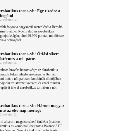
robatikus torna-vb: Egy tizedre a
bogótól
2. március 12.
ább folytatja nagyszerű szereplését a Bernáth
ina-Stattner Noémi duó az akrobatikus
ágbajnokságán, ahol 26.950 ponttal, mindössze
dva a dobogóról...
robatikus torna-vb: Óriási siker:
üstérmes a női páros
2. március 11.
almas bravúrt hajtott végre az akrobatikus
nászok bakui világbajnokságán a Bernáth
mi duó, a női párosok kombinált döntőjében
bajnoki ezüstérmet szerzett, és ezzel minden
eplését érte el akrobatikus tornában a női
robatikus torna-vb: Három magyar
ntő az első nap mérlege
2. március 10.
d a három megszerezhető fináléba (statikus,
amikus és kombinált) bejutott a Balance ATC
ina-Stattner Noémi a Bakuban zajló felnőtt