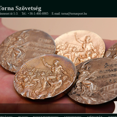
orna Szövetség
ánmezei út 1-3.
Tel.: +36-1-460-6905
E-mail: torna@tornasport.hu