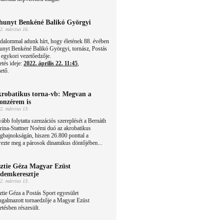
hunyt Benkéné Balikó Györgyi
2. március 16.
dalommal adunk hírt, hogy életének 88. évében
unyt Benkéné Balikó Györgyi, tornász, Postás
egykori vezetőedzője.
etés ideje:
2022. április 22. 11:45
,
ető.
robatikus torna-vb: Megvan a
onzérem is
2. március 13.
ább folytatta szenzációs szereplését a Bernáth
ina-Stattner Noémi duó az akrobatikus
ágbajnokságán, hiszen 26.800 ponttal a
rezte meg a párosok dinamikus döntőjében...
ztie Géza Magyar Ezüst
demkeresztje
2. március 13.
tie Géza a Postás Sport egyesület
ugalmazott tornaedzője a Magyar Ezüst
etésben részesült.
!