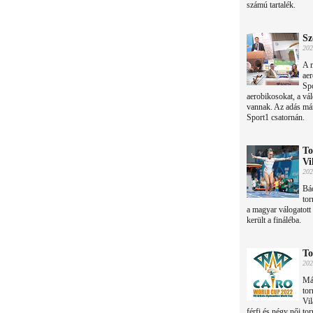
számú tartalék.
Sz
202
A 
aer
Spo
aerobikosokat, a vál
vannak. Az adás már
Sport1 csatornán.
To
Vi
202
Bác
tor
a magyar válogatott
került a fináléba.
To
202
Már
tor
Vil
férfi és négy női tor