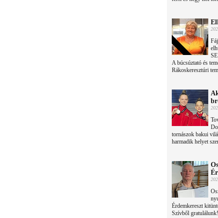
El
202
Fáj
elh
SE 
A búcsúztató és tem
Rákoskeresztúri tem
Ak
br
202
Tov
Dor
tornászok bakui vil
harmadik helyet sze
Os
Ér
202
Osz
ny
Érdemkereszt kitünt
Szívből gratulálunk