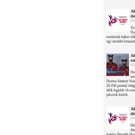
Ak
do
202
Tov
Dor
tornászok bakui vil
egy tizeddel lemara
Ak
ez
202
Hat
tor
Dorina-Stattner Noé
26.950 ponttal világ
idők legjobb vb-szer
párosok között.
Ak
dö
202
Min
din
kettőse Bernáth Dor