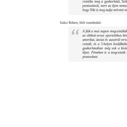
csinálta meg a gyakorlatát, Szi
pontszámok, mert az ilyen nemzet
hogy Niki is meg tudja méretni 
Szűcs Róbert, férfi vezetőedző:
A fiúk a mai napon megcsinálták
az eltiltott orosz sportolókon k
amerikai, ázsiai és ausztrál ver
csinált, és a 3.helyen kvalifik
gyakorlataiban még sok a kivit
lépni. Pénteken is a megcsinált 
pontosítani.