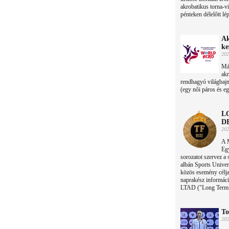
akrobatikus torna-
pénteken délelőtt lé
Ak
ke
202
Már
akr
rendhagyó világbaj
(egy női páros és eg
L
D
202
A 
Eg
sorozatot szervez a 
albán Sports Unive
közös esemény célj
naprakész informáci
LTAD ("Long Term A
To
202