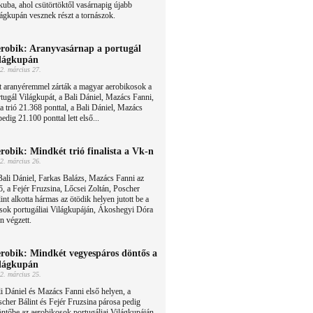
uba, ahol csütörtöktől vasárnapig újabb
ágkupán vesznek részt a tornászok.
robik: Aranyvasárnap a portugál
lágkupán
2. március 27.
t aranyéremmel zárták a magyar aerobikosok a
tugál Világkupát, a Bali Dániel, Mazács Fanni,
a trió 21.368 ponttal, a Bali Dániel, Mazács
dig 21.100 ponttal lett első...
robik: Mindkét trió finalista a Vk-n
2. március 26.
ali Dániel, Farkas Balázs, Mazács Fanni az
ő, a Fejér Fruzsina, Lőcsei Zoltán, Poscher
int alkotta hármas az ötödik helyen jutott be a
osok portugáliai Világkupáján, Ákoshegyi Dóra
n végzett.
robik: Mindkét vegyespáros döntős a
lágkupán
2. március 25.
i Dániel és Mazács Fanni első helyen, a
cher Bálint és Fejér Fruzsina párosa pedig
öntőbe az aerobikosok portugáliai Világkupáján.