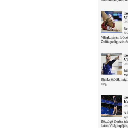
To
Vi
202
Re
fin
Világkupáján, Böczö
Zsófia pedig ezüstér
To
V
202
Jól
Vi
Bianka ötödik, míg 
meg.
To
Ka
202
A 
ge
Böczögő Dorina tala
kairói Világkupáján,