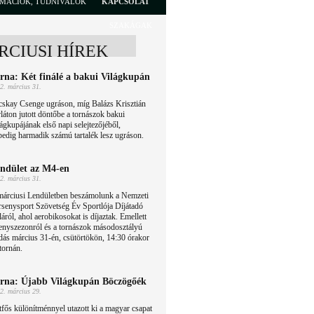
RMÁCIÓK, TUDNIVALÓK
KAPCSOLAT
SZAKÁGAK
RCIUSI HÍREK
rna: Két finálé a bakui Világkupán
2. március 31.
cskay Csenge ugráson, míg Balázs Krisztián
láton jutott döntőbe a tornászok bakui
ágkupájának első napi selejtezőjéből,
dig harmadik számú tartalék lesz ugráson.
ndület az M4-en
2. március 31.
márciusi Lendületben beszámolunk a Nemzeti
senysport Szövetség Év Sportlója Díjátadó
áról, ahol aerobikosokat is díjaztak. Emellett
rsenyszezonról és a tornászok másodosztályú
dás március 31-én, csütörtökön, 14:30 órakor
tornán.
rna: Újabb Világkupán Böczögőék
2. március 29.
fős különítménnyel utazott ki a magyar csapat