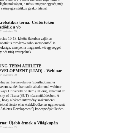
világbajnokságon, a másik magyar egység még
p szőnyegre statikus gyakorlatával.
robatikus torna: Csütörtökön
zdődik a vb
2. március 09.
cius 10-13. között Bakuban zajlik az
obatikus tornászok több szempontból is
noksága, amelyen a magyarok két egységgel
y női trió) szerepelnek.
ONG TERM ATHLETE
EVELOPMENT (LTAD) - Webinar
2. március 08.
Magyar Testnevelési és Sporttudományi
yetem az idén harmadik alkalommal webinar
svájci University of Bern (UBern), valamint az
rsity of Tirana (SUT) közreműködésben. A
a, hogy a három intézmény szakemberei
ókkal lássák el az érdeklődőket az úgynevezett
thletes Development") koncepcióját illetően.
rna: Újabb érmek a Világkupán
2. március 05.