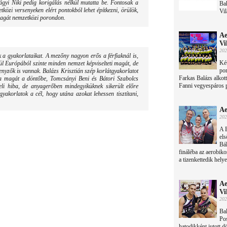
lágyi Niki pedig korigálás nélkül mutatta be. Fontosak a
Bak
közi versenyeken elért pontokból lehet építkezni, örülök,
Vil
magát nemzetközi porondon.
Ae
Vi
202
 a gyakorlataikat. A mezőny nagyon erős a férfiaknál is,
Ké
ívül Európából szinte minden nemzet képviselteti magát, de
por
senyzők is vannak. Balázs Krisztián szép korlátgyakorlatot
Farkas Balázs alkott
álta magát a döntőbe, Tomcsányi Beni és Bátori Szabolcs
Fanni vegyespáros pe
eli hiba, de anyagerőben mindegyiküknek sikerült előre
gyakorlatok a cél, hogy utána azokat lehessen tisztítani,
Ae
202
A B
els
Bál
fináléba az aerobik
a tizenkettedik helye
Ae
Vi
202
Bal
Pos
hatodikként jutott d