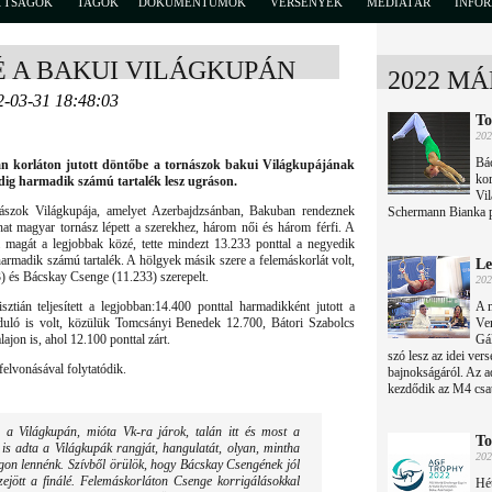
TTSÁGOK
TAGOK
DOKUMENTUMOK
VERSENYEK
MÉDIATÁR
INFO
É A BAKUI VILÁGKUPÁN
2022 MÁ
2-03-31 18:48:03
To
202
Bá
án korláton jutott döntőbe a tornászok bakui Világkupájának
kor
edig harmadik számú tartalék lesz ugráson.
Vil
rnászok Világkupája, amelyet Azerbajdzsánban, Bakuban rendeznek
Schermann Bianka pe
hat magyar tornász lépett a szerekhez, három női és három férfi. A
 magát a legjobbak közé, tette mindezt 13.233 ponttal a negyedik
rmadik számú tartalék. A hölgyek másik szere a felemáskorlát volt,
Le
3) és Bácskay Csenge (11.233) szerepelt.
202
ztián teljesített a legjobban:14.400 ponttal harmadikként jutott a
A 
duló is volt, közülük Tomcsányi Benedek 12.700, Bátori Szabolcs
Ver
ajon is, ahol 12.100 ponttal zárt.
Gál
szó lesz az idei ve
elvonásával folytatódik.
bajnokságáról. Az a
kezdődik az M4 csa
 Világkupán, mióta Vk-ra járok, talán itt és most a
To
is adta a Világkupák rangját, hangulatát, olyan, mintha
202
on lennénk. Szívből örülök, hogy Bácskay Csengének jól
zejött a finálé. Felemáskorláton Csenge korrigálásokkal
Hét