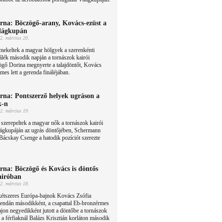
rna: Böczögő-arany, Kovács-ezüst a
lágkupán
2. március 20.
mekeltek a magyar hölgyek a szerenkénti
álék második napján a tornászok kairói
gő Dorina megnyerte a talajdöntőt, Kovács
mes lett a gerenda fináléjában.
rna: Pontszerző helyek ugráson a
k-n
2. március 19.
 szerepeltek a magyar nők a tornászok kairói
lágkupáján az ugrás döntőjében, Schermann
Bácskay Csenge a hatodik pozíciót szerezte
rna: Böczögő és Kovács is döntős
iróban
2. március 18.
kétszeres Európa-bajnok Kovács Zsófia
rendán másodikként, a csapattal Eb-bronzérmes
jon negyedikként jutott a döntőbe a tornászok
 a férfiaknál Balázs Krisztián korláton második