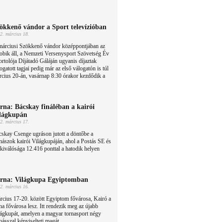
ökkenő vándor a Sport televízióban
2. március 18.
márciusi Szökkenő vándor középpontjában az
obik áll, a Nemzeti Versenysport Szövetség Év
rtolója Díjátadó Gáláján ugyanis díjaztak
ogatott tagjai pedig már az első válogatón is túl
cius 20-án, vasárnap 8:30 órakor kezdődik a
rna: Bácskay fináléban a kairói
lágkupán
2. március 17.
skay Csenge ugráson jutott a döntőbe a
nászok kairói Világkupáján, ahol a Postás SE és
 kiválósága 12.416 ponttal a hatodik helyen
rna: Világkupa Egyiptomban
2. március 16.
cius 17-20. között Egyiptom fővárosa, Kairó a
na fővárosa lesz. Itt rendezik meg az újabb
ágkupát, amelyen a magyar tornasport négy
násszal képviselteti magát.