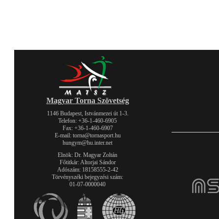
Magyar Torna Szövetség
1146 Budapest, Istvánmezei út 1-3.
Telefon: +36-1-460-6905
Fax: +36-1-460-6907
E-mail: torna@tornasport.hu
hungym@hu.inter.net
Elnök: Dr. Magyar Zoltán
Főtitkár: Altorjai Sándor
Adószám: 18158555-2-42
Törvényszéki bejegyzési szám:
01-07-0000040