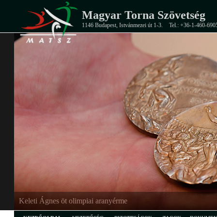
Magyar Torna Szövetség
1146 Budapest, Istvánmezei út 1-3.
Tel.: +36-1-460-690
Keleti Ágnes öt olimpiai aranyérme