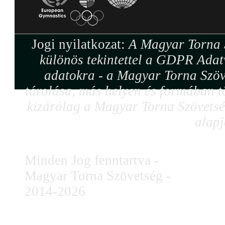
Jogi nyilatkozat:
A Magyar Torna S
különös tekintettel a GDPR Adat
adatokra - a Magyar Torna Szöv
tárolása, más helyen és formában tö
kizárólag a Magyar Torna Szövetség
alapj
Minden Jog fenntartva -
Magyar Torna Szövetség -
2014-2026