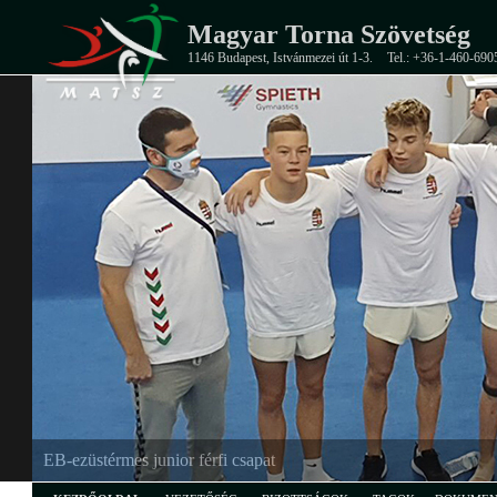
Magyar Torna Szövetség
1146 Budapest, Istvánmezei út 1-3.
Tel.: +36-1-460-690
EB-ezüstérmes junior férfi csapat