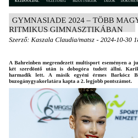
KEZDŐOLDAL
VEZETŐSÉG
BIZOTTSÁGOK
TAGOK
DOKUME
GYMNASIADE 2024 – TÖBB MAG
RITMIKUS GIMNASZTIKÁBAN
Szerző: Kaszala Claudia/matsz - 2024-10-30 1
A Bahreinben megrendezett multisport eseményen a j
két szerdöntő után is dobogóra tudott állni. Karik
harmadik lett. A másik egyéni érmes Barkócz Bo
buzogánygyakorlatára kapta a 2. legjobb pontszámot.