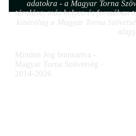
adatokra - a Magyar Torna Szöv
tárolása, más helyen és formában tö
kizárólag a Magyar Torna Szövetség
alapj
Minden Jog fenntartva -
Magyar Torna Szövetség -
2014-2026