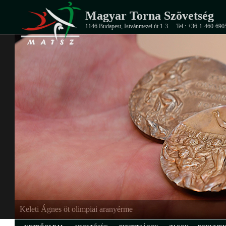
Magyar Torna Szövetség
1146 Budapest, Istvánmezei út 1-3.
Tel.: +36-1-460-690
Keleti Ágnes öt olimpiai aranyérme