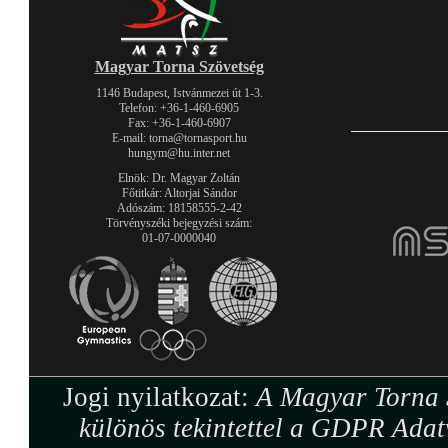
Magyar Torna Szövetség
1146 Budapest, Istvánmezei út 1-3.
Telefon: +36-1-460-6905
Fax: +36-1-460-6907
E-mail: torna@tornasport.hu
hungym@hu.inter.net
Elnök: Dr. Magyar Zoltán
Főtitkár: Altorjai Sándor
Adószám: 18158555-2-42
Törvényszéki bejegyzési szám:
01-07-0000040
Jogi nyilatkozat:
A Magyar Torna S
különös tekintettel a GDPR Adat