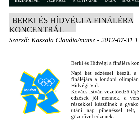
KEZDŐOLDAL
VEZETŐSÉG
BIZOTTSÁGOK
TAGOK
DOKUME
BERKI ÉS HÍDVÉGI A FINÁLÉRA
KONCENTRÁL
Szerző: Kaszala Claudia/matsz - 2012-07-31 1
Berki és Hídvégi a fináléra ko
Napi két edzéssel készül a 
fináléjára a londoni olimpián
Hídvégi Vid.
Kovács István vezetőedző tájé
edzések jól mennek, a ver
részekkel készülnek a gyakor
utáni nap pihenéssel telt,
gőzerővel edzenek.