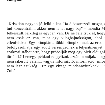
„Krisztián nagyon jó lelki alkat. Ha ő összeszedi magát, 
tud koncentrálni, akkor nem lehet nagy baj” – mondta M
felkészült, lelkileg is egyben van. De ne felejtsük el, hog
nem csak az van, mint egy világbajnokságon, ahol 
ellenfeleket. Egy olimpián a többi olimpikonnak az eredm
befolyásolhatja egy adott versenyzőnek a teljesítményét.
szakmai stábot arra, hogy próbálják meg egy picit eldugni
történik? Lemegy például reggelizni, aztán mondják, ho
nem sikerült valami, vagyis információ, információ, info
nem lesz szükség. Ez egy vizsga mindannyiunknak – 
Zoltán.