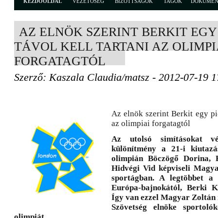
KEZDŐOLDAL
VEZETŐSÉG
BIZOTTSÁGOK
TAGOK
DOKUME
AZ ELNÖK SZERINT BERKIT EGY 
TÁVOL KELL TARTANI AZ OLIMPI
FORGATAGTÓL
Szerző: Kaszala Claudia/matsz - 2012-07-19 1
Az elnök szerint Berkit egy pic
az olimpiai forgatagtól
Az utolsó simításokat v
különítmény a 21-i kiutazá
olimpián Böczögő Dorina, B
Hidvégi Vid képviseli Magy
sportágban. A legtöbbet a 
Európa-bajnokától, Berki Kr
Így van ezzel Magyar Zoltán
Szövetség elnöke sportolók
olimpiát.