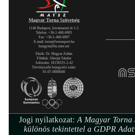
Magyar Torna Szövetség
1146 Budapest, Istvánmezei út 1-3.
Telefon: +36-1-460-6905
Fax: +36-1-460-6907
E-mail: torna@tornasport.hu
hungym@hu.inter.net
Elnök: Dr. Magyar Zoltán
Főtitkár: Altorjai Sándor
Adószám: 18158555-2-42
Törvényszéki bejegyzési szám:
01-07-0000040
Jogi nyilatkozat:
A Magyar Torna S
különös tekintettel a GDPR Adat