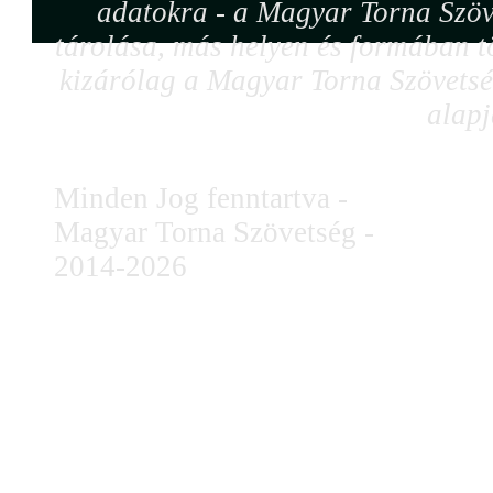
adatokra - a Magyar Torna Szöv
tárolása, más helyen és formában tö
kizárólag a Magyar Torna Szövetség
alapj
Minden Jog fenntartva -
Magyar Torna Szövetség -
2014-2026