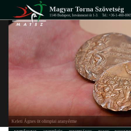
Magyar Torna Szövetség
1146 Budapest, Istvánmezei út 1-3.
Tel.: +36-1-460-690
Keleti Ágnes öt olimpiai aranyérme