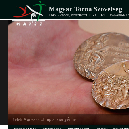
Magyar Torna Szövetség
1146 Budapest, Istvánmezei út 1-3.
Tel.: +36-1-460-690
Keleti Ágnes öt olimpiai aranyérme