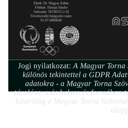
Elnök: Dr. Magyar Zoltán
Főtitkár: Altorjai Sándor
Adószám: 18158555-2-42
Törvényszéki bejegyzési szám:
01-07-0000040
Jogi nyilatkozat:
A Magyar Torna S
különös tekintettel a GDPR Adat
adatokra - a Magyar Torna Szöv
tárolása, más helyen és formában tö
kizárólag a Magyar Torna Szövetség
alapj