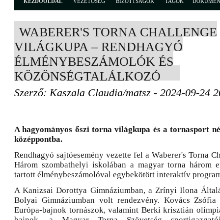
KEZDŐOLDAL
VEZETŐSÉG
BIZOTTSÁGOK
TAGOK
DOKUME
WABERER'S TORNA CHALLENGE
VILÁGKUPA – RENDHAGYÓ
ÉLMÉNYBESZÁMOLÓK ÉS
KÖZÖNSÉGTALÁLKOZÓ
Szerző: Kaszala Claudia/matsz - 2024-09-24 2
A hagyományos őszi torna világkupa és a tornasport né
középpontba.
Rendhagyó sajtóesemény vezette fel a Waberer's Torna Ch
Három szombathelyi iskolában a magyar torna három e
tartott élménybeszámolóval egybekötött interaktív program
A Kanizsai Dorottya Gimnáziumban, a Zrínyi Ilona Által
Bolyai Gimnáziumban volt rendezvény. Kovács Zsófia
Európa-bajnok tornászok, valamint Berki krisztián olimpi
bajnok, a Magyar Torna Szövetség sportigazgató