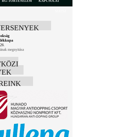
RG-TÖRTÉNELEM
KAPCSOLAT
MATSZ
VERSENYEK
nokság
mlékkupa
26.
lának megnyitása
KÖZI
YEK
REINK