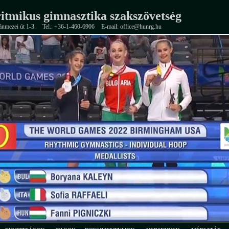
itmikus gimnasztika szakszövetség
ánmezei út 1-3.
Tel.: +36-1-460-6906
E-mail: office@hunrg.hu