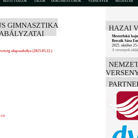
BIZOTTSÁGOK
TAGOK
DOKUMENTUMOK
VERSENYEK
MÉDIATÁR
US GIMNASZTIKA
HAZAI 
ABÁLYZATAI
Mesterfokú baj
Berczik Sára E
2025. október 25-
A versenyek olda
etség alapszabálya (2025.05.22.)
NEMZET
VERSEN
PARTNE
yzat