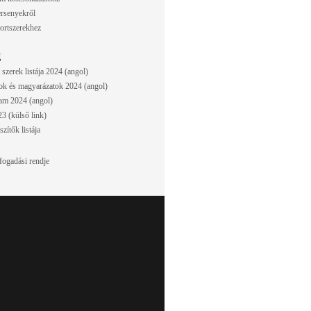
ersenyekről
ortszerekhez
g
 szerek listája 2024 (angol)
ások és magyarázatok 2024 (angol)
am 2024 (angol)
3 (külső link)
szítők listája
ogadási rendje