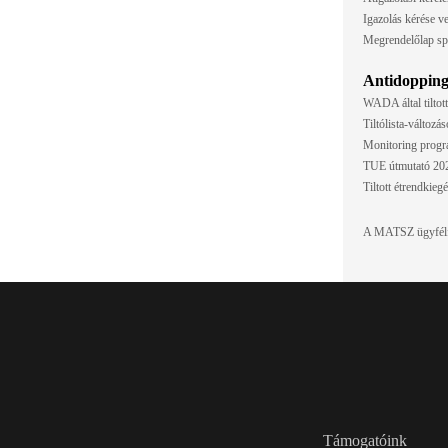
Igazolás kérése v
Megrendelőlap sp
Antidoppin
WADA által tiltott
Tiltólista-változ
Monitoring progr
TUE útmutató 202
Tiltott étrendkiegé
A MATSZ ügyfélf
Támogatóink