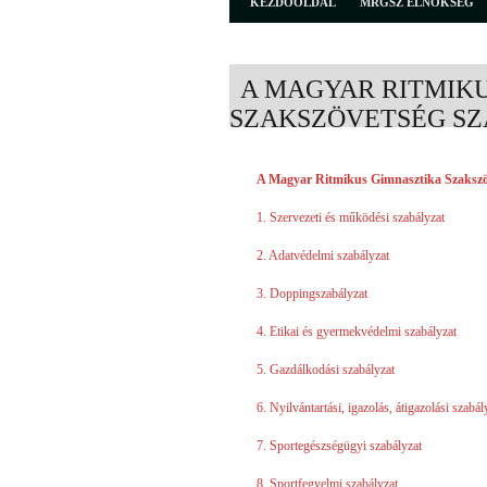
KEZDŐOLDAL
MRGSZ ELNÖKSÉG
A MAGYAR RITMIK
SZAKSZÖVETSÉG SZ
A Magyar Ritmikus Gimnasztika Szakszöv
1. Szervezeti és működési szabályzat
2. Adatvédelmi szabályzat
3. Doppingszabályzat
4. Etikai és gyermekvédelmi szabályzat
5. Gazdálkodási szabályzat
6. Nyilvántartási, igazolás, átigazolási szabál
7. Sportegészségügyi szabályzat
8. Sportfegyelmi szabályzat