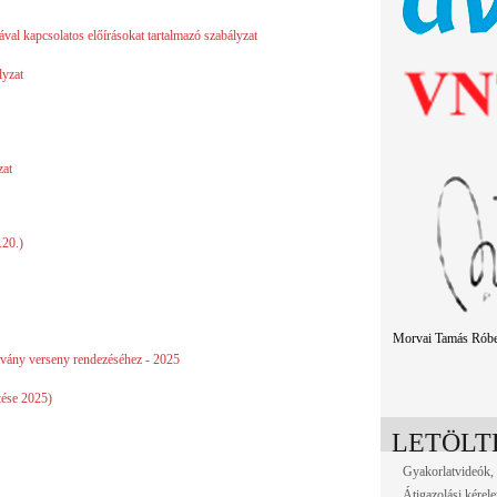
val kapcsolatos előírásokat tartalmazó szabályzat
lyzat
zat
.20.)
Morvai Tamás Róber
tvány verseny rendezéséhez - 2025
tése 2025)
LETÖLT
Gyakorlatvideók,
Átigazolási kére