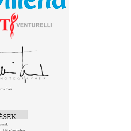
t - fotós
ÉSEK
 zenék
lem kölcsönadáshoz