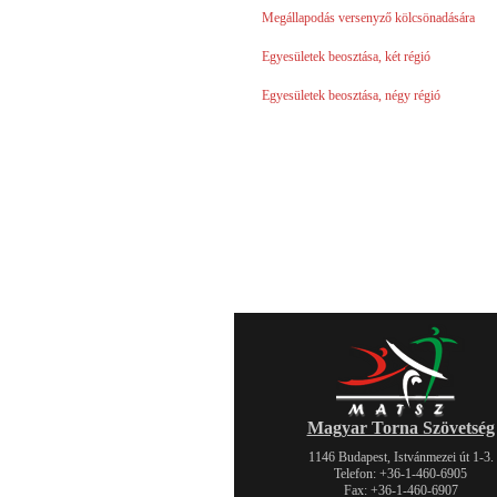
Megállapodás versenyző kölcsönadására
Egyesületek beosztása, két régió
Egyesületek beosztása, négy régió
Magyar Torna Szövetség
1146 Budapest, Istvánmezei út 1-3.
Telefon: +36-1-460-6905
Fax: +36-1-460-6907