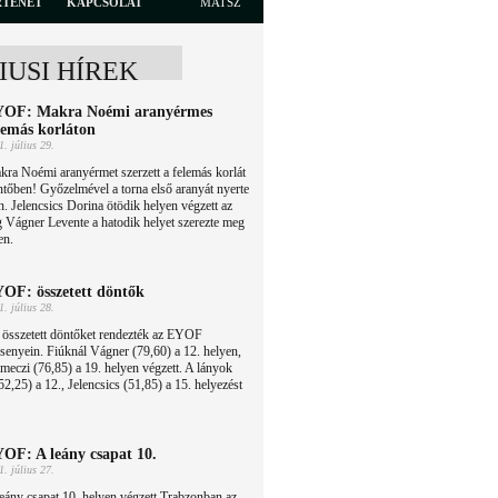
RTÉNET
KAPCSOLAT
MATSZ
LIUSI HÍREK
OF: Makra Noémi aranyérmes
lemás korláton
1. július 29.
ra Noémi aranyérmet szerzett a felemás korlát
tőben! Győzelmével a torna első aranyát nyerte
 Jelencsics Dorina ötödik helyen végzett az
 Vágner Levente a hatodik helyet szerezte meg
en.
OF: összetett döntők
1. július 28.
 összetett döntőket rendezték az EYOF
senyein. Fiúknál Vágner (79,60) a 12. helyen,
meczi (76,85) a 19. helyen végzett. A lányok
,25) a 12., Jelencsics (51,85) a 15. helyezést
OF: A leány csapat 10.
1. július 27.
eány csapat 10. helyen végzett Trabzonban az