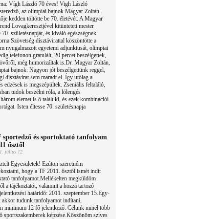
na: Vígh László 70 éves! Vigh László
teredző, az olimpiai bajnok Magyar Zoltán
ője kedden töltötte be 70. életévét. A Magyar
end Lovagkeresztjével kitüntetett mester
 70. születésnapját, és kiváló egészségnek
na Szövetség dísztávirattal köszöntötte a
 nyugalmazott egyetemi adjunktusát, olimpiai
dig telefonon gratulált, 20 percet beszélgettek,
 jövőről, még humorizáltak is.Dr. Magyar Zoltán,
ai bajnok: Nagyon jót beszélgettünk reggel,
gi dísztávirat sem maradt el. Így utólag a
 edzések is megszépültek. Zseniális feltaláló,
ban tudok beszélni róla, a lólengés
három elemet is ő talált ki, és ezek kombinációi
tágat. Isten éltesse 70. születésnapja
 sportedző és sportoktató tanfolyam
11 ősztől
1. július 12.
ztelt Egyesületek! Ezúton szeretném
ékoztatni, hogy a TF 2011. ősztől ismét indít
oktató tanfolyamot.Mellékelten megküldöm
 a tájékoztatót, valamint a hozzá tartozó
 jelentkezési határidő: 2011. szeptember 15.Egy-
 akkor tudunk tanfolyamot indítani,
n minimum 12 fő jelentkező. Célunk minél több
tő sportszakemberek képzése.Köszönöm szíves