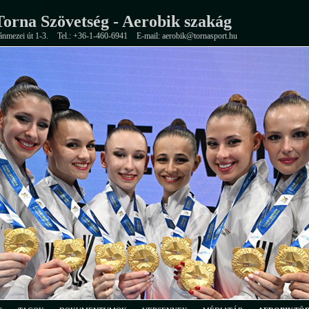
orna Szövetség - Aerobik szakág
ánmezei út 1-3.
Tel.: +36-1-460-6941
E-mail: aerobik@tornasport.hu