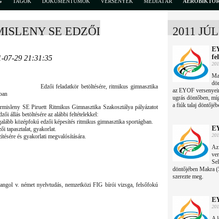
G
TAGOK
DOKUMENTUMOK
VERSENYEK
MÉDIATÁR
AEROBIKTÖ
ISLENY SE EDZŐI
2011 JÚ
EY
fe
1-07-29 21:31:35
201
Mak
dön
 feladatkör betöltésére, ritmikus gimnasztika
az EYOF versenyein.
ban
ugrás döntőben, míg
a fiúk talaj döntőjéb
misleny SE Piruett Ritmikus Gimnasztika Szakosztálya pályázatot
dzői állás betöltésére az alábbi feltételekkel:
lább középfokú edzői képesítés ritmikus gimnasztika sportágban.
EY
i tapasztalat, gyakorlat.
201
tésére és gyakorlati megvalósítására.
Az
ver
Sel
döntőjében Makra (52
szerezte meg.
 angol v. német nyelvtudás, nemzetközi FIG bírói vizsga, felsőfokú
EY
201
A l