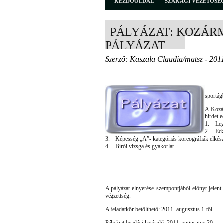
KEZDŐOLDAL
SZAKÁGI VEZETŐSÉ
PÁLYÁZAT: KOZÁRM
PÁLYÁZAT
Szerző: Kaszala Claudia/matsz - 201
Edzői
sportág
A Kozár
hirdet e
1. Lega
2. Edző
3. Képesség „A”- kategóriás koreográfiák elkészí
4. Bírói vizsga és gyakorlat.
A pályázat elnyerése szempontjából előnyt jelent
végzettség.
A feladatkör betölthető: 2011. augusztus 1-től.
Pályázat beadási határidő: 2011. augusztus 30.