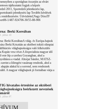
ennyiben a sportágban összejön az elvárt
etesen tájékoztatni fogjuk a képzés
edző 2011, Sportedzői jelentkezési lap,
portoktatói jelentkezési lap További kérdések
ok rendelkezésére. Üdvözlettel,Nagy DóraTF
port06-1/487-924706-30/55-88-906
rna: Berki Koreában
1. július 10.
rna: Berki KoreábanA világ- és Európa-bajnok
nász Berki Krisztián az októberi tokiói olimpiai
lifikációs világbajnokságra való felkészülés
ea Kupán vesz részt.A lóspecialista magyar idő
ső este lép a szerhez Goyangban, ahol a
nyolításra a viadal. Altorjai Sándor, MATSZ-
a szerint a lólengést vasárnap rendezik, ahol a
 alapján alakul ki a sorrend, nem rendeznek
nálét. A magyar világbajnok jó formában várja a
FIG hivatalos értesítése az októberi
lágbajnokságra beérkezett nevezések
ámáról
1. július 07.
HÍVUM