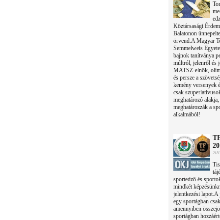
Tor
mes
edz
Köztársasági Érdemr
Balatonon ünnepelte
örvend.A Magyar Tor
Semmelweis Egyetem
bajnok tanítványa pe
múltról, jelenről és
MATSZ-elnök, olimpi
és persze a szövetsé
kemény versenyek és
csak szuperlativusok
meghatározó alakja, 
meghatározzák a spor
alkalmából!
TF
20
201
Tis
táj
sportedző és sport
mindkét képzésünkről
jelentkezési lapot.A
egy sportágban csak
amennyiben összejö
sportágban hozzáér