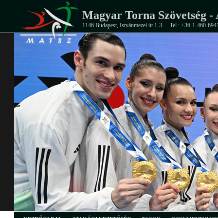
Magyar Torna Szövetség - 
1146 Budapest, Istvánmezei út 1-3.
Tel.: +36-1-460-694