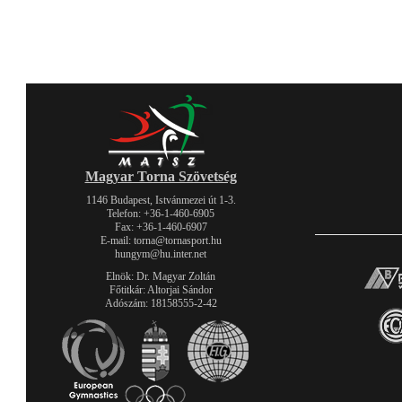
Magyar Torna Szövetség
1146 Budapest, Istvánmezei út 1-3.
Telefon: +36-1-460-6905
Fax: +36-1-460-6907
E-mail: torna@tornasport.hu
hungym@hu.inter.net
Elnök: Dr. Magyar Zoltán
Főtitkár: Altorjai Sándor
Adószám: 18158555-2-42