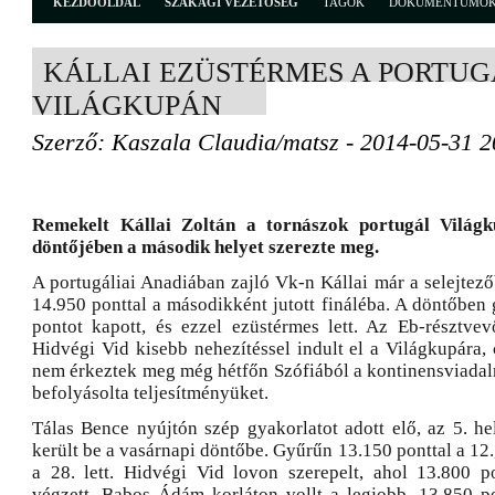
KEZDŐOLDAL
SZAKÁGI VEZETŐSÉG
TAGOK
DOKUMENTUMO
KÁLLAI EZÜSTÉRMES A PORTUG
VILÁGKUPÁN
Szerző: Kaszala Claudia/matsz - 2014-05-31 2
Remekelt Kállai Zoltán a tornászok portugál Világk
döntőjében a második helyet szerezte meg.
A portugáliai Anadiában zajló Vk-n Kállai már a selejtezőbe
14.950 ponttal a másodikként jutott fináléba. A döntőben
pontot kapott, és ezzel ezüstérmes lett. Az Eb-résztve
Hidvégi Vid kisebb nehezítéssel indult el a Világkupára,
nem érkeztek meg még hétfőn Szófiából a kontinensviadal
befolyásolta teljesítményüket.
Tálas Bence nyújtón szép gyakorlatot adott elő, az 5. he
került be a vasárnapi döntőbe. Gyűrűn 13.150 ponttal a 12.
a 28. lett. Hidvégi Vid lovon szerepelt, ahol 13.800 p
végzett. Babos Ádám korláton vollt a legjobb, 13.850 po