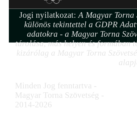
Jogi nyilatkozat:
A Magyar Torna S
különös tekintettel a GDPR Adat
adatokra - a Magyar Torna Szöv
tárolása, más helyen és formában tö
kizárólag a Magyar Torna Szövetség
alapj
Minden Jog fenntartva -
Magyar Torna Szövetség -
2014-2026