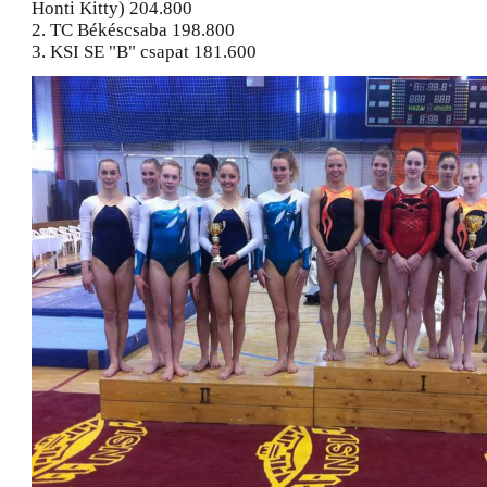
Honti Kitty) 204.800
2. TC Békéscsaba 198.800
3. KSI SE "B" csapat 181.600