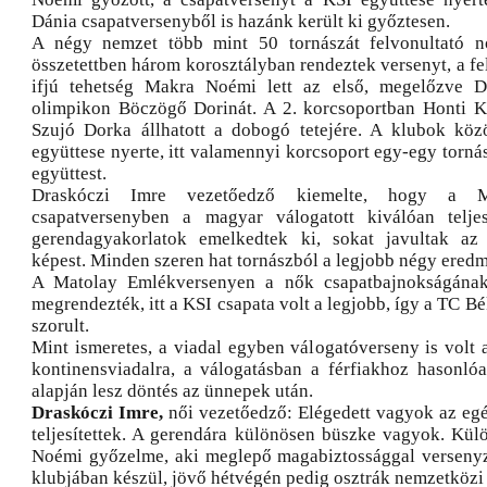
Dánia csapatversenyből is hazánk került ki győztesen.
A négy nemzet több mint 50 tornászát felvonultató n
összetettben három korosztályban rendeztek versenyt, a fe
ifjú tehetség Makra Noémi lett az első, megelőzve 
olimpikon Böczögő Dorinát. A 2. korcsoportban Honti K
Szujó Dorka állhatott a dobogó tetejére. A klubok köz
együttese nyerte, itt valamennyi korcsoport egy-egy torná
együttest.
Draskóczi Imre vezetőedző kiemelte, hogy a Ma
csapatversenyben a magyar válogatott kiválóan teljes
gerendagyakorlatok emelkedtek ki, sokat javultak az
képest. Minden szeren hat tornászból a legjobb négy eredm
A Matolay Emlékversenyen a nők csapatbajnokságának 
megrendezték, itt a KSI csapata volt a legjobb, így a TC Bé
szorult.
Mint ismeretes, a viadal egyben válogatóverseny is volt 
kontinensviadalra, a válogatásban a férfiakhoz hasonló
alapján lesz döntés az ünnepek után.
Draskóczi Imre,
női vezetőedző: Elégedett vagyok az egés
teljesítettek. A gerendára különösen büszke vagyok. Kü
Noémi győzelme, aki meglepő magabiztossággal versenyz
klubjában készül, jövő hétvégén pedig osztrák nemzetközi 