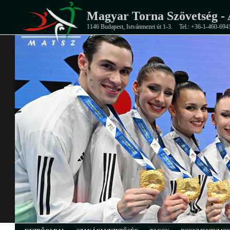
Magyar Torna Szövetség - 
1146 Budapest, Istvánmezei út 1-3.
Tel.: +36-1-460-694