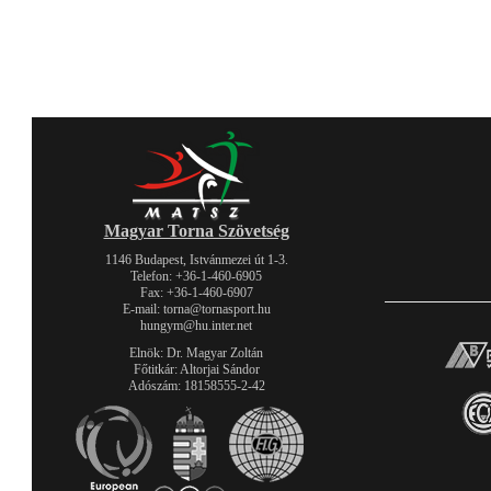
Magyar Torna Szövetség
1146 Budapest, Istvánmezei út 1-3.
Telefon: +36-1-460-6905
Fax: +36-1-460-6907
E-mail: torna@tornasport.hu
hungym@hu.inter.net
Elnök: Dr. Magyar Zoltán
Főtitkár: Altorjai Sándor
Adószám: 18158555-2-42