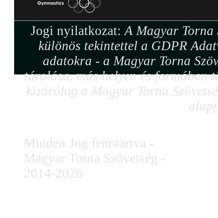
Jogi nyilatkozat:
A Magyar Torna S
különös tekintettel a GDPR Adat
adatokra - a Magyar Torna Szöv
tárolása, más helyen és formában tö
kizárólag a Magyar Torna Szövetség
alapj
Minden Jog fenntartva -
Magyar Torna Szövetség -
2014-2026