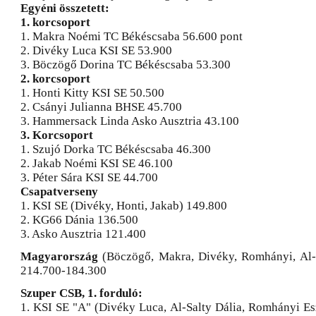
Egyéni összetett:
1. korcsoport
1. Makra Noémi TC Békéscsaba 56.600 pont
2. Divéky Luca KSI SE 53.900
3. Böczögő Dorina TC Békéscsaba 53.300
2. korcsoport
1. Honti Kitty KSI SE 50.500
2. Csányi Julianna BHSE 45.700
3. Hammersack Linda Asko Ausztria 43.100
3. Korcsoport
1. Szujó Dorka TC Békéscsaba 46.300
2. Jakab Noémi KSI SE 46.100
3. Péter Sára KSI SE 44.700
Csapatverseny
1. KSI SE (Divéky, Honti, Jakab) 149.800
2. KG66 Dánia 136.500
3. Asko Ausztria 121.400
Magyarország
(Böczögő, Makra, Divéky, Romhányi, Al-S
214.700-184.300
Szuper CSB, 1. forduló:
1. KSI SE "A" (Divéky Luca, Al-Salty Dália, Romhányi Esz