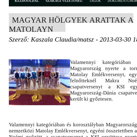
KEZDŐOLDAL
SZAKÁGI VEZETŐSÉG
TAGOK
DOKUMENTUMO
MAGYAR HÖLGYEK ARATTAK A
MATOLAYN
Szerző: Kaszala Claudia/matsz - 2013-03-30 1
Valamennyi kategóriában 
Magyarország nyerte a tor
Matolay Emlékversenyt, egy
felnőtteknél Makra No
csapatversenyt a KSI egy
Magyarország-Dánia csapatve
került ki győztesen.
Valamennyi kategóriában és korosztályban Magyarország
nemzetközi Matolay Emlékversenyt, egyéni összetettben a
Noémi győzött, a csapatversenyt a KSI együttese nyert