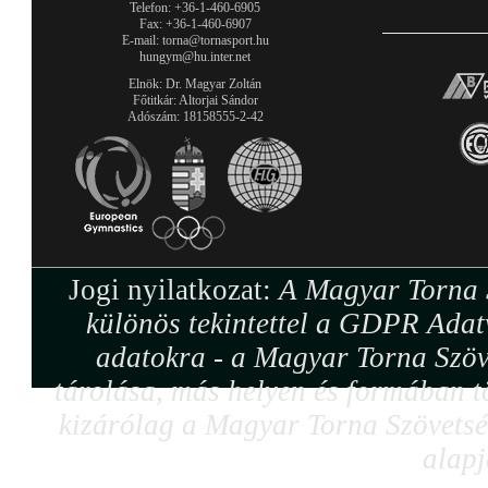
Telefon: +36-1-460-6905
Fax: +36-1-460-6907
E-mail: torna@tornasport.hu
hungym@hu.inter.net
Elnök: Dr. Magyar Zoltán
Főtitkár: Altorjai Sándor
Adószám: 18158555-2-42
Jogi nyilatkozat:
A Magyar Torna S
különös tekintettel a GDPR Adat
adatokra - a Magyar Torna Szöv
tárolása, más helyen és formában tö
kizárólag a Magyar Torna Szövetség
alapj