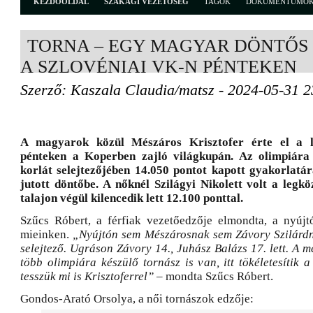
KEZDŐOLDAL
SZAKÁGI VEZETŐSÉG
TAGOK
DOKUMENTUMO
TORNA – EGY MAGYAR DÖNTŐS
A SZLOVÉNIAI VK-N PÉNTEKEN
Szerző: Kaszala Claudia/matsz - 2024-05-31 2
A magyarok közül Mészáros Krisztofer érte el a 
pénteken a Koperben zajló világkupán. Az olimpiára
korlát selejtezőjében 14.050 pontot kapott gyakorlatár
jutott döntőbe. A nőknél Szilágyi Nikolett volt a legkö
talajon végül kilencedik lett 12.100 ponttal.
Szűcs Róbert, a férfiak vezetőedzője elmondta, a nyújtó
mieinken.
„Nyújtón sem Mészárosnak sem Závory Szilárdn
selejtező. Ugráson Závory 14., Juhász Balázs 17. lett. A
több olimpiára készülő tornász is van, itt tökéletesítik a
tesszük mi is Krisztoferrel”
– mondta Szűcs Róbert.
Gondos-Arató Orsolya, a női tornászok edzője: