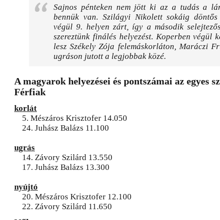
Sajnos pénteken nem jött ki az a tudás a lá
bennük van. Szilágyi Nikolett sokáig döntős 
végül 9. helyen zárt, így a második selejtez
szereztünk finálés helyezést. Koperben végül 
lesz Székely Zója felemáskorláton, Maráczi F
ugráson jutott a legjobbak közé.
A magyarok helyezései és pontszámai az egyes s
Férfiak
korlát
5. Mészáros Krisztofer 14.050
24. Juhász Balázs 11.100
ugrás
14. Závory Szilárd 13.550
17. Juhász Balázs 13.300
nyújtó
20. Mészáros Krisztofer 12.100
22. Závory Szilárd 11.650