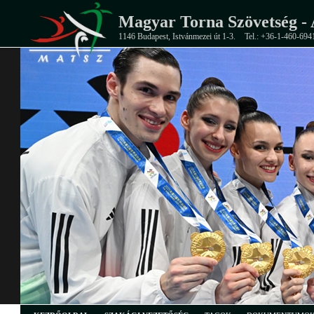
Magyar Torna Szövetség - 
1146 Budapest, Istvánmezei út 1-3.
Tel.: +36-1-460-694