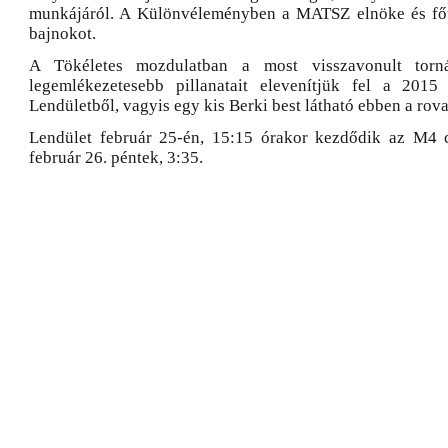
munkájáról. A Különvéleményben a MATSZ elnöke és főti
bajnokot.
A Tökéletes mozdulatban a most visszavonult torná
legemlékezetesebb pillanatait elevenítjük fel a 201
Lendületből, vagyis egy kis Berki best látható ebben a rov
Lendület február 25-én, 15:15 órakor kezdődik az M4 c
február 26. péntek, 3:35.