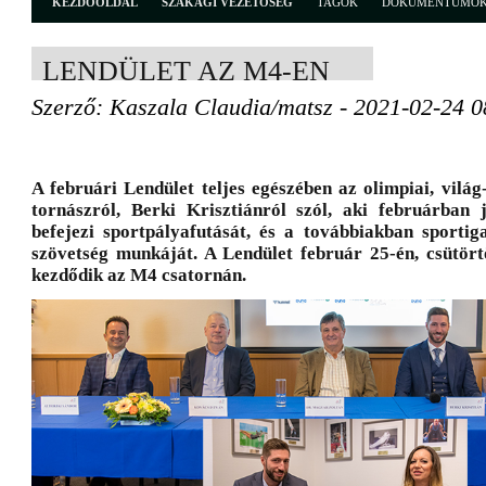
KEZDŐOLDAL
SZAKÁGI VEZETŐSÉG
TAGOK
DOKUMENTUMO
LENDÜLET AZ M4-EN
Szerző: Kaszala Claudia/matsz - 2021-02-24 0
A februári Lendület teljes egészében az olimpiai, vilá
tornászról, Berki Krisztiánról szól, aki februárban j
befejezi sportpályafutását, és a továbbiakban sportig
szövetség munkáját. A Lendület február 25-én, csütör
kezdődik az M4 csatornán.