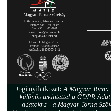
Magyar Torna Szövetség
1146 Budapest, Istvánmezei út 1-3.
Telefon: +36-1-460-6905
Fax: +36-1-460-6907
E-mail: torna@tornasport.hu
hungym@hu.inter.net
Elnök: Dr. Magyar Zoltán
Főtitkár: Altorjai Sándor
Adószám: 18158555-2-42
Jogi nyilatkozat:
A Magyar Torna S
különös tekintettel a GDPR Adat
adatokra - a Magyar Torna Szöv