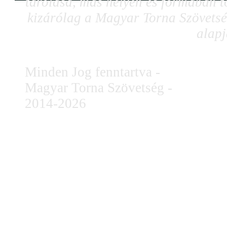
tárolása, más helyen és formában tö
kizárólag a Magyar Torna Szövetség
alapj
Minden Jog fenntartva -
Magyar Torna Szövetség -
2014-2026