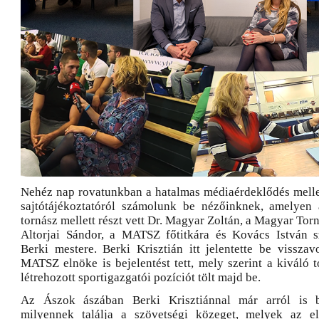
Nehéz nap rovatunkban a hatalmas médiaérdeklődés mellet
sajtótájékoztatóról számolunk be nézőinknek, amelyen 
tornász mellett részt vett Dr. Magyar Zoltán, a Magyar Tor
Altorjai Sándor, a MATSZ főtitkára és Kovács István s
Berki mestere. Berki Krisztián itt jelentette be visszav
MATSZ elnöke is bejelentést tett, mely szerint a kiváló 
létrehozott sportigazgatói pozíciót tölt majd be.
Az Ászok ászában Berki Krisztiánnal már arról is b
milyennek találja a szövetségi közeget, melyek az els