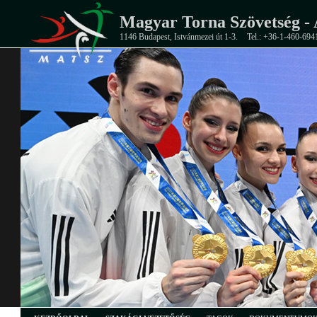
Magyar Torna Szövetség - 
1146 Budapest, Istvánmezei út 1-3.
Tel.: +36-1-460-694