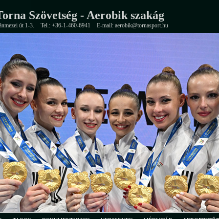
orna Szövetség - Aerobik szakág
ánmezei út 1-3.
Tel.: +36-1-460-6941
E-mail: aerobik@tornasport.hu