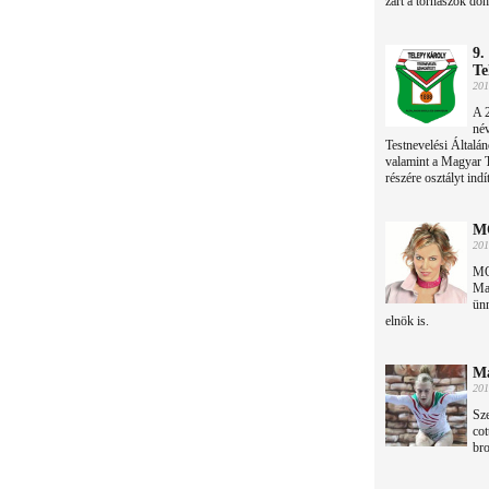
zárt a tornászok doh
9.
Te
201
A 
név
Testnevelési Általá
valamint a Magyar T
részére osztályt ind
MO
201
MO
Ma
ün
elnök is.
Ma
201
Sz
cot
bro