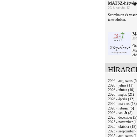
MATSZ-hétvége 
2014. március 12.
Szombaton és vasárna
televízióban.
Me
201
Ör
Ma
ebb
HÍRARC
2026 - augusztus (5
2026 - július (11)
2026 - június (10)
2026 - május (21)
2026 - április (12)
2026 - március (13)
2026 - február (5)
2026 - január (8)
2025 - december (5
2025 - november (1
2025 - október (18)
2025 - szeptember (
2025 - augusztus (1