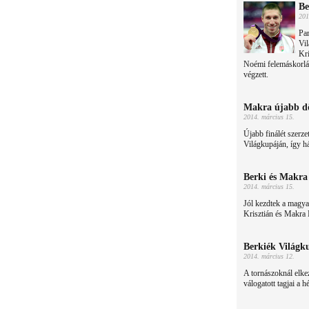
Be
201
Par
Vil
Kri
Noémi felemáskorlá
végzett.
Makra újabb d
2014. március 15.
Újabb finálét szerz
Világkupáján, így h
Berki és Makra 
2014. március 15.
Jól kezdtek a magya
Krisztián és Makra 
Berkiék Világk
2014. március 12.
A tornászoknál elkez
válogatott tagjai a 