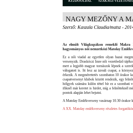
KEZDŐOLDAL
SZAKÁGI VEZETŐSÉ
NAGY MEZŐNY A M
Szerző: Kaszala Claudia/matsz - 201
Az elmúlt Világkupákon remeklő Makra 
hagyományos női nemzetközi Matolay Emlékv
Ez a női viadal az egyetlen olyan hazai megmér
versenyzik. Draskóczi Imre női vezetőedző tájékoz
mert a legjobb magyar tornászok lépnek a szere
válogatott is. Itt lesz az izreali csapat, a körn
érkezik. A megmérettetés szombaton 10 órakor kez
csapatversenyt klubok között rendezik, egy felnőtt
hölgyek számára külön téttel bír ez a szombati 
ifiknél már keretet is hirdet, míg a felnőtteknél 
pontok alapján lehet bejutni.
A Matolay Emlékverseny vasárnap 10.30 órakor kez
A XX. Matolay emlékverseny részletes forgatóköny