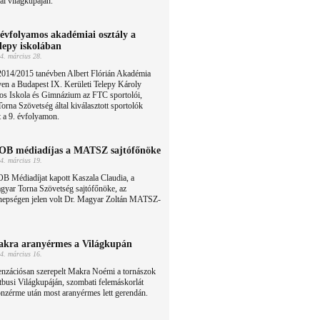
ai világkupáján.
 évfolyamos akadémiai osztály a
lepy iskolában
4. március 28.
2014/2015 tanévben Albert Flórián Akadémia
en a Budapest IX. Kerületi Telepy Károly
nos Iskola és Gimnázium az FTC sportolói,
orna Szövetség által kiválasztott sportolók
ít a 9. évfolyamon.
B médiadíjas a MATSZ sajtófőnöke
4. március 19.
B Médiadíjat kapott Kaszala Claudia, a
gyar Torna Szövetség sajtófőnöke, az
nepségen jelen volt Dr. Magyar Zoltán MATSZ-
kra aranyérmes a Világkupán
4. március 16.
enzációsan szerepelt Makra Noémi a tornászok
tbusi Világkupáján, szombati felemáskorlát
nzérme után most aranyérmes lett gerendán.