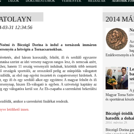
G
TAGOK
DOKUMENTUMOK
VERSENYEK
MÉDIATÁR
AEROBIKTÖ
ATOLAYN
2014 MÁ
4-03-31 12:34:56
Na
201
Az
Noémi és Böczögő Dorina is indul a tornászok immáron
Bö
ersenyén a hétvégén a Tornacsarnokban.
ha
Emlékversenyén a h
ettetés, ahol három korosztály, felnőtt, ifi és serdülő egyszerre
tatása szerint az idei verseny nagyon rangos lesz, és nemcsak azért,
khez, hanem 11 ország versenyzői indulnak, közöttük több nemzeti
Le
yező országok sportolói, az oroszoktól pedig az utánpótlás válogatott
ba
dődik, az első nap egyéni összetett és csapatversenyt hirdetnek. A
sz
, egy ifi és egy serdülő alkot egy együttest. A magyar felnőtt és ifi
201
versenynap, hiszen Eb-válogató is egyben. A szövetségi kapitány az
még egy válogatóra kerül sor. Az Eb-csapatba a szerenkénti bekerülési
A j
Magyar Torna Szöve
és sporttársai köszö
dődik, amikor a szerenkénti finálékat rendezik.
ve letölthető innen.
Böczögő ötödik 
hatodik a doha
2014. március 29.
Böczögő Dorina gere