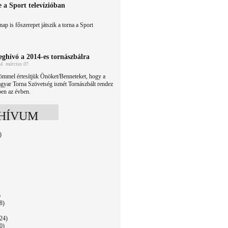
a Sport televízióban
p is főszerepet játszik a torna a Sport
ghívó a 2014-es tornászbálra
4. március 07.
ömmel értesítjük Önöket/Benneteket, hogy a
gyar Torna Szövetség ismét Tornászbált rendez
en az évben.
HÍVUM
)
)
8)
24)
0)