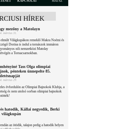
RTÉNET
KAPCSOLAT
MATSZ
RCIUSI HÍREK
gy mezőny a Matolayn
4. március 31.
 elmúlt Világkupákon remeklő Makra Noémi és
czögő Dorina is indul a tornászok immáron
gyományos női nemzetközi Matolay
étvégén a Tornacsarnokban.
mhényiné Tass Olga olimpiai
jnok, pénteken ünnepelte 85.
ületésnapját
4. március 29.
eles évfordulón az Olimpiai Bajnokok Klubja, a
tség és nem utolsó sorban olimpiai bajnokok
ntötték!
és hatodik, Kállai negyedik, Berki
i világkupán
ndán az ötödik, talajon pedig a hatodik helyen