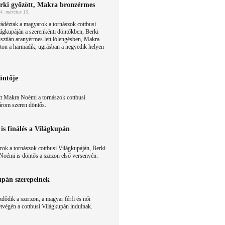
rki győzött, Makra bronzérmes
4. március 15.
ádéztak a magyarok a tornászok cottbusi
ágkupáján a szerenkénti döntőkben, Berki
sztián aranyérmes lett lólengésben, Makra
ton a harmadik, ugrásban a negyedik helyen
öntője
ett Makra Noémi a tornászok cottbusi
árom szeren döntős.
is finálés a Világkupán
rok a tornászok cottbusi Világkupáján, Berki
Noémi is döntős a szezon első versenyén.
upán szerepelnek
dődik a szerzon, a magyar férfi és női
hétvégén a cottbusi Világkupán indulnak.