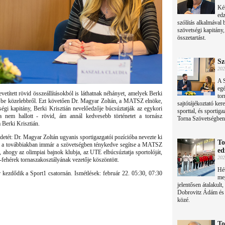
Két
edz
szólítás alkalmával 
szövetségi kapitány
összetartást.
Sz
202
A S
egé
evetített rövid összeállításokból is láthatnak néhányet, amelyek Berki
tor
ják be közelebbről. Ezt követően Dr. Magyar Zoltán, a MATSZ elnöke,
sajtótájékoztató kere
ségi kapitány, Berki Krisztián nevelőedzője búcsúztatják az egykori
sporttal, és sporti
ha nem hallott - rövid, ám annál kedvesebb történetet a tornász
Torna Szövetségben
 Berki Krisztián.
zdetét: Dr. Magyar Zoltán ugyanis sportigazgatói pozícióba nevezte ki
To
ogy a továbbiakban immár a szövetségben ténykedve segítse a MATSZ
ed
 ahogy az olimpiai bajnok klubja, az UTE elbúcsúztatja sportolóját,
202
a-fehérek tornaszakosztályának vezetője köszöntött.
Hé
ezdődik a Sport1 csatornán. Ismétlések: február 22. 05:30, 07:30
meg
jelentősen átalakult
Dobrovitz Ádám és M
közé.
To