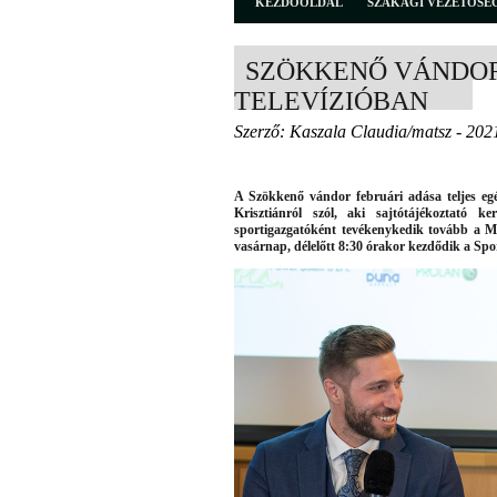
KEZDŐOLDAL
SZAKÁGI VEZETŐSÉ
SZÖKKENŐ VÁNDOR
TELEVÍZIÓBAN
Szerző: Kaszala Claudia/matsz - 202
A Szökkenő vándor februári adása teljes egé
Krisztiánról szól, aki sajtótájékoztató k
sportigazgatóként tevékenykedik tovább a 
vasárnap, délelőtt 8:30 órakor kezdődik a Spo