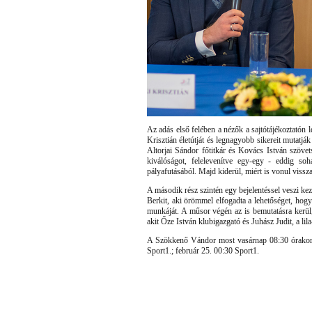
Az adás első felében a nézők a sajtótájékoztatón l
Krisztián életútját és legnagyobb sikereit mutat
Altorjai Sándor főtitkár és Kovács István szövet
kiválóságot, felelevenítve egy-egy - eddig so
pályafutásából. Majd kiderül, miért is vonul vissza
A második rész szintén egy bejelentéssel veszi ke
Berkit, aki örömmel elfogadta a lehetőséget, h
munkáját. A műsor végén az is bemutatásra kerül,
akit Őze István klubigazgató és Juhász Judit, a lil
A Szökkenő Vándor most vasárnap 08:30 órakor k
Sport1.; február 25. 00:30 Sport1.