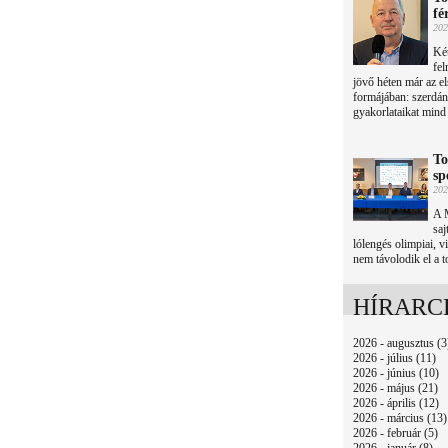
fé
202
Két
fel
jövő héten már az el
formájában: szerdán
gyakorlataikat mind 
To
sp
202
A 
saj
lólengés olimpiai, v
nem távolodik el a to
HÍRARC
2026 - augusztus (3
2026 - július (11)
2026 - június (10)
2026 - május (21)
2026 - április (12)
2026 - március (13)
2026 - február (5)