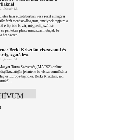
rfiaknál
1. február 12.
hetes tatai edzőtáborban vesz részt a magyar
nőtt férfi tornászválogatott, amelynek tagjaira a
ső erőpróba is vár, mégpedig szólítás
 és pénteken plusz-mínuszra mutatják be
a hat szeren.
rna: Berki Krisztián visszavonul és
ortigazgató lesz
1. február 04.
Magyar Torna Szövetség (MATSZ) online
tótájékoztatóján jelentette be visszavonulását a
ilág és Európa-bajnoka, Berki Krisztián, aki
rnától...
HÍVUM
)