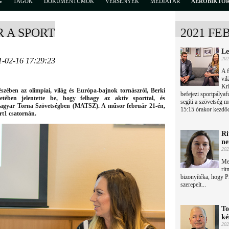
G
TAGOK
DOKUMENTUMOK
VERSENYEK
MÉDIATÁR
AEROBIKTÖ
 A SPORT
2021 FE
Le
202
1-02-16 17:29:23
A f
vil
Kri
szében az olimpiai, világ és Európa-bajnok tornászról, Berki
befejezi sportpályaf
eretében jelentette be, hogy felhagy az aktív sporttal, és
segíti a szövetség 
Magyar Torna Szövetségben (MATSZ). A műsor február 21-én,
15:15 órakor kezdő
rt1 csatornán.
Ri
ne
202
Me
rit
bizonyítéka, hogy P
szerepelt...
To
ké
202