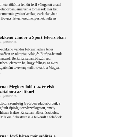
 hetet töltött a felnőtt férfi válogatott a tatai
őtáborban, amelyen a tornászok már két
bemutatták gyakorlataikat, ezek alapján a
, Kovács István eredményesnek ítélte az
ökkenő vándor a Sport televízióban
1. február 16.
zökkenő vándor februári adása teljes
szében az olimpiai, világ és Európa-bajnok
nászról, Berki Krisztiánról szól, aki
tében jelentette be, hogy felhagy az aktív
gazgatóként tevékenykedik tovább a Magyar
.
rna: Megkezdődött az év első
zőtábora az ifiknél
1. február 16.
tfőtől szombatig Győrben edzőtáborozik a
újult ifjúsági tornászválogatott, amely
, hiszen Balázs Krisztián, Bátori Szabolcs,
árkus Sebestyén is a felkerült a felnőttek
rna: Jövő héten már szólítás a