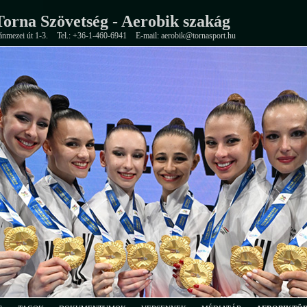
orna Szövetség - Aerobik szakág
ánmezei út 1-3.
Tel.: +36-1-460-6941
E-mail: aerobik@tornasport.hu