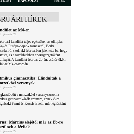
RTÉNET
KAPCSOLAT
MATSZ
BRUÁRI HÍREK
ndület az M4-en
1. február 24.
ebruári Lendület teljes egészében az olimpiai,
ág- és Európa-bajnok tornászról, Berki
sztiánról szól, aki februárban jelentette be, hogy
utását, és a továbbiakban sportigazgatóként
munkáját. A Lendület február 25-én, csütörtökön
dik az M4 csatornán.
tmikus gimnasztika: Elindultak a
mzetközi versenyek
1. február 23.
gkezdődött a nemzetközi versenyszezon a
mikus gimnasztikázók számára, ennek ékes
igniczki Fanni és Kocsis Evelin már légiósként
rna: Március elejétől már az Eb-re
szülnek a férfiak
1. február 22.