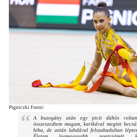
Pigniczki Fanni:
A buzogány után egy picit dühös voltam
összeszedtem magam, karikával megint becsús
hiba, de aztán labdával felszabadultan lépte
Életem legmagasabb pontszámát