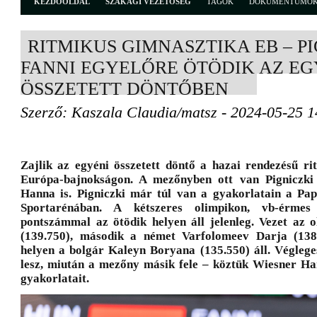
KEZDŐOLDAL
SZAKÁGI VEZETŐSÉG
TAGOK
DOKUMENTUMO
RITMIKUS GIMNASZTIKA EB – P
FANNI EGYELŐRE ÖTÖDIK AZ EG
ÖSSZETETT DÖNTŐBEN
Szerző: Kaszala Claudia/matsz - 2024-05-25 1
Zajlik az egyéni összetett döntő a hazai rendezésű ri
Európa-bajnokságon. A mezőnyben ott van Pigniczki
Hanna is. Pigniczki már túl van a gyakorlatain a Pa
Sportarénában. A kétszeres olimpikon, vb-érmes 
pontszámmal az ötödik helyen áll jelenleg. Vezet az o
(139.750), második a német Varfolomeev Darja (138
helyen a bolgár Kaleyn Boryana (135.550) áll. Végleg
lesz, miután a mezőny másik fele – köztük Wiesner Ha
gyakorlatait.