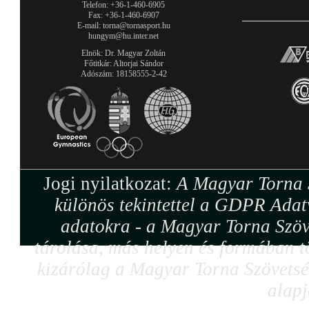
Telefon: +36-1-460-6905
Fax: +36-1-460-6907
E-mail: torna@tornasport.hu
hungym@hu.inter.net
Elnök: Dr. Magyar Zoltán
Főtitkár: Altorjai Sándor
Adószám: 18158555-2-42
Jogi nyilatkozat:
A Magyar Torna S
különös tekintettel a GDPR Adat
adatokra - a Magyar Torna Szöv
tárolása, más helyen és formában tö
kizárólag a Magyar Torna Szövetség
alapj