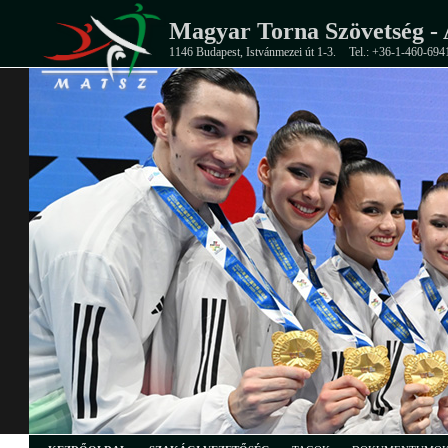
Magyar Torna Szövetség - 
1146 Budapest, Istvánmezei út 1-3.
Tel.: +36-1-460-694