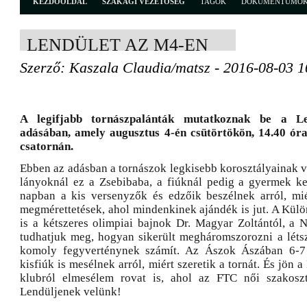
KEZDŐOLDAL
SZAKÁGI VEZETŐSÉG
TAGOK
DOKUMENTUMO
LENDÜLET AZ M4-EN
Szerző: Kaszala Claudia/matsz - 2016-08-03 1
A legifjabb tornászpalánták mutatkoznak be a Le
adásában, amely augusztus 4-én csütörtökön, 14.40 ór
csatornán.
Ebben az adásban a tornászok legkisebb korosztályainak v
lányoknál ez a Zsebibaba, a fiúknál pedig a gyermek k
napban a kis versenyzők és edzőik beszélnek arról, mi
megmérettetések, ahol mindenkinek ajándék is jut. A Kü
is a kétszeres olimpiai bajnok Dr. Magyar Zoltántól, a N
tudhatjuk meg, hogyan sikerült megháromszorozni a léts
komoly fegyverténynek számít. Az Ászok Ászában 6-7
kisfiúk is mesélnek arról, miért szeretik a tornát. És jön 
klubról elmesélem rovat is, ahol az FTC női szakoszt
Lendüljenek velünk!