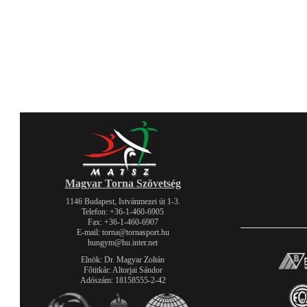
Magyar Torna Szövetség
1146 Budapest, Istvánmezei út 1-3.
Telefon: +36-1-460-6905
Fax: +36-1-460-6907
E-mail: torna@tornasport.hu
hungym@hu.inter.net
Elnök: Dr. Magyar Zoltán
Főtitkár: Altorjai Sándor
Adószám: 18158555-2-42