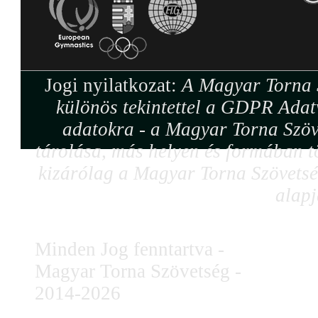
Jogi nyilatkozat:
A Magyar Torna S
különös tekintettel a GDPR Adat
adatokra - a Magyar Torna Szöv
tárolása, más helyen és formában tö
kizárólag a Magyar Torna Szövetség
alapj
Minden Jog fenntartva -
Magyar Torna Szövetség -
2014-2026