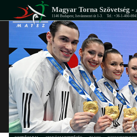
Magyar Torna Szövetség - 
1146 Budapest, Istvánmezei út 1-3.
Tel.: +36-1-460-694