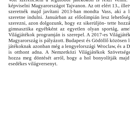
képviselni Magyarországot Tajvanon. Az ott elért 13., ille
szeretnék majd javítani 2013-ban mondta Vass, aki a l
szeretne indulni. Januárban az előolimpián lesz lehetősé
szerezni, azon dolgozunk, hogy ez sikerüljön- tette hozzá
gimnasztika egyébként az egyetlen olyan sportág, ame
Világjátékok programján is szerepel. A 2017-es Világját
Magyarország is pályázott. Budapest és Gödöllő közösen l
játékoknak azonban még a lengyelországi Wroclaw, és a D
is otthont adna. A Nemzetközi Világjátékok Szövetség
hozza meg döntését arról, hogy a hol bonyolítják majd
esedékes világversenyt.