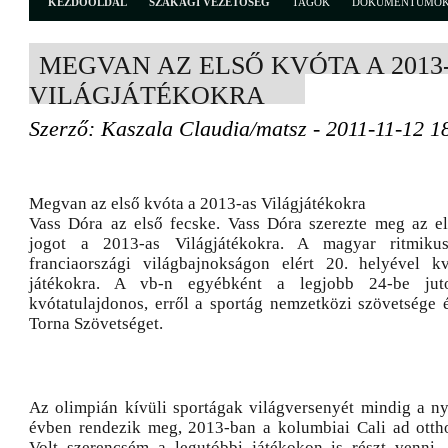
KEZDŐOLDAL
SZAKÁGI VEZETŐSÉG
TAGOK
DOKUMENTUMO
MEGVAN AZ ELSŐ KVÓTA A 2013
VILÁGJÁTÉKOKRA
Szerző: Kaszala Claudia/matsz - 2011-11-12 1
Megvan az első kvóta a 2013-as Világjátékokra
Vass Dóra az első fecske. Vass Dóra szerezte meg az e
jogot a 2013-as Világjátékokra. A magyar ritmiku
franciaországi világbajnokságon elért 20. helyével kv
játékokra. A vb-n egyébként a legjobb 24-be juto
kvótatulajdonos, erről a sportág nemzetközi szövetsége é
Torna Szövetséget.
Az olimpián kívüli sportágak világversenyét mindig a ny
évben rendezik meg, 2013-ban a kolumbiai Cali ad otth
Volt szerencsém a legutóbbi játékokon is részt venni.