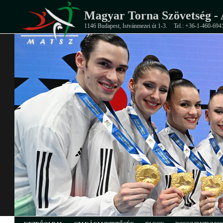
Magyar Torna Szövetség - 
1146 Budapest, Istvánmezei út 1-3.
Tel.: +36-1-460-694