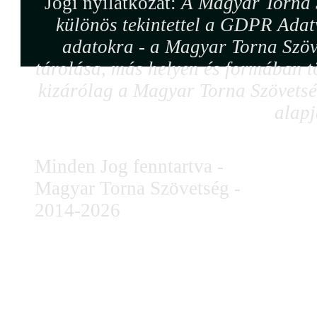
Jogi nyilatkozat:
A Magyar Torna S
különös tekintettel a GDPR Adat
adatokra - a Magyar Torna Szöv
tárolása, más helyen és formában tö
kizárólag a Magyar Torna Szövetség
alapj
Minden Jog fenntartva -
Magyar Torna Szövetség -
2014-2026