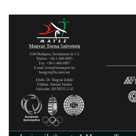
Magyar Torna Szövetség
1146 Budapest, Istvánmezei út 1-3.
Telefon: +36-1-460-6905
Fax: +36-1-460-6907
E-mail: torna@tornasport.hu
hungym@hu.inter.net
Elnök: Dr. Magyar Zoltán
Főtitkár: Altorjai Sándor
Adószám: 18158555-2-42