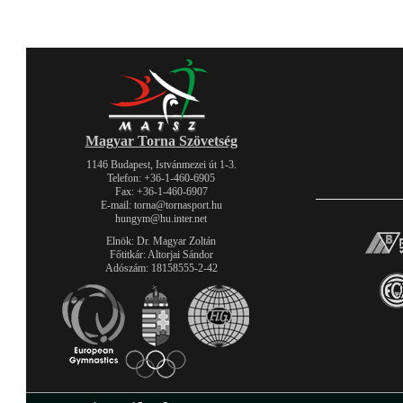
Magyar Torna Szövetség
1146 Budapest, Istvánmezei út 1-3.
Telefon: +36-1-460-6905
Fax: +36-1-460-6907
E-mail: torna@tornasport.hu
hungym@hu.inter.net
Elnök: Dr. Magyar Zoltán
Főtitkár: Altorjai Sándor
Adószám: 18158555-2-42