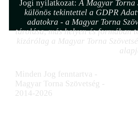
Jogi nyilatkozat:
A Magyar Torna S
különös tekintettel a GDPR Adat
adatokra - a Magyar Torna Szöv
tárolása, más helyen és formában tö
kizárólag a Magyar Torna Szövetség
alapj
Minden Jog fenntartva -
Magyar Torna Szövetség -
2014-2026