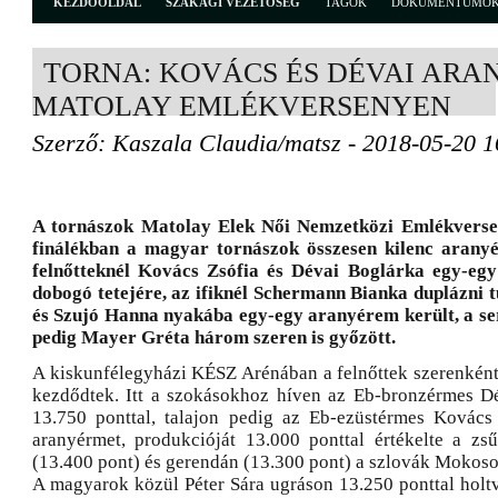
KEZDŐOLDAL
SZAKÁGI VEZETŐSÉG
TAGOK
DOKUMENTUMO
TORNA: KOVÁCS ÉS DÉVAI ARA
MATOLAY EMLÉKVERSENYEN
Szerző: Kaszala Claudia/matsz - 2018-05-20 1
A tornászok Matolay Elek Női Nemzetközi Emlékverse
finálékban a magyar tornászok összesen kilenc aranyé
felnőtteknél Kovács Zsófia és Dévai Boglárka egy-egy 
dobogó tetejére, az ifiknél Schermann Bianka duplázni t
és Szujó Hanna nyakába egy-egy aranyérem került, a se
pedig Mayer Gréta három szeren is győzött.
A kiskunfélegyházi KÉSZ Arénában a felnőttek szerenkénti
kezdődtek. Itt a szokásokhoz híven az Eb-bronzérmes D
13.750 ponttal, talajon pedig az Eb-ezüstérmes Kovács
aranyérmet, produkcióját 13.000 ponttal értékelte a zsű
(13.400 pont) és gerendán (13.300 pont) a szlovák Mokoso
A magyarok közül Péter Sára ugráson 13.250 ponttal hol