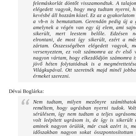
felemáskorlát döntőt visszamondtuk. A talaj
elégedett vagyok, hogy meg tudtam nyerni, hi
kevésbé áll hozzám közel. Ez az a gyakorlatom 
a vb-n is bemutattam. Gerendán pedig új a 
amelynek a végén van egy új elem, ami saj
sikerült, mert leestem belőle. Edzésen 
elrontani, de most így sikerült, ezért a má
zártam. Összességében elégedett vagyok, 
versenyeztem, ez volt számomra az év első 
nagyon vártam, hogy elkezdődjön számomra is
jövő héten folytatódnak is a megmérettetés
Világkupával. Ott szeretnék majd minél jobban
érmeket szerezni.
Dévai Boglárka:
Nem tudtam, milyen mezőnyre számíthatok
reméltem, hogy ugrásban nyerni tudok. Vol
sérülésem, így nem tudtam a teljes ugrásoma
volt leépített ugrásom is, de így is sikerül
aminek nagyon örülök, már csak azért is, me
időszakban nagyon sokat összpontosítottam 