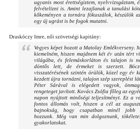
ugyanis most érettségiztem, nyelvvizsgáztam, 
felvételizni is. Amint lezajlanak a tanulási köt
kőkeményen a tornára fókuszálok, készülök az
egy új ugrást is be fogok mutatni.
Draskóczy Imre, női szövetségi kapitány:
Vegyes képet hozott a Matolay Emlékverseny. 
kiemelném, hiszen majdnem két év után tért v
világába, és felemáskorláton és talajon is 
döntős lett, de érmeket is szerzett. Böc
visszatérésének szintén örülök, közel egy év 
kezdett újra tornázni, talajon szép szereplést lá
Péter Sárával is elégedett vagyok, önmag
rengeteget javított. Kovács Zsófia főleg az egyé
napon nyújtott minőségi teljesítményt. Ez a v
fontos állomás volt, hiszen a cél az augusz
bajnokság, hogy csapatban minél jobb te
hozzunk. Még van min dolgoznunk, tökéletes
gyakorlatokat.