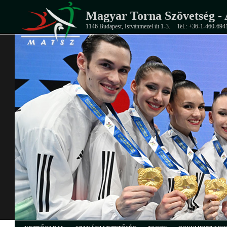
Magyar Torna Szövetség - 
1146 Budapest, Istvánmezei út 1-3.
Tel.: +36-1-460-694