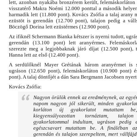
lett, azonban nyakába bronzérem került, felemáskorláton 
visszatérő Makra Noémi 12.000 ponttal a második helyen 
harmadik lett (11.800 pont). Kovács Zsófia a talaj arany 
ezüstöt is gerendán (12.700 pont), talajon pedig a válls
Böczögő Dorina lett ezüstérmes (12.900 pont).
Az ifiknél Schermann Bianka kétszer is nyerni tudott, ugrá
gerendán (13.100 pont) lett aranyérmes. Felemáskor
szerezte meg a legjobbaknak járó díjat (12.500 pont), 
Hanna lett az első (12.400 pont).
A serdülőknél Mayer Grétának három aranyérmet is si
ugráson (12.650 pont), felemáskorláton (10.900 pont) 
pont). A talaj döntőjét a dán Sara Bergmann Jacobsen nyert
Kovács Zsófia:
Nagyon örülök ennek az eredménynek, az egyén
napom nagyon jól sikerült, minden gyakorla
korláton új gyakorlatot mutattam be
kiegyensúlyozottan tornáztam, tala
gyakorlatommal indultam, ugráson pedig e
egészcsavart mutattam be. A fináléban a
gerendán és talajon szerepeltem, mert vállfáj