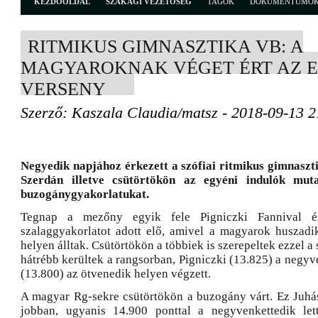
KEZDŐOLDAL
SZAKÁGI VEZETŐSÉG
TAGOK
DOKUMENTUMO
RITMIKUS GIMNASZTIKA VB: A
MAGYAROKNAK VÉGET ÉRT AZ 
VERSENY
Szerző: Kaszala Claudia/matsz - 2018-09-13 2
Negyedik napjához érkezett a szófiai ritmikus gimnaszt
Szerdán illetve csütörtökön az egyéni indulók muta
buzogánygyakorlatukat.
Tegnap a mezőny egyik fele Pigniczki Fannival é
szalaggyakorlatot adott elő, amivel a magyarok huszad
helyen álltak. Csütörtökön a többiek is szerepeltek ezzel a 
hátrébb kerültek a rangsorban, Pigniczki (13.825) a negy
(13.800) az ötvenedik helyen végzett.
A magyar Rg-sekre csütörtökön a buzogány várt. Ez Juhá
jobban, ugyanis 14.900 ponttal a negyvenkettedik let