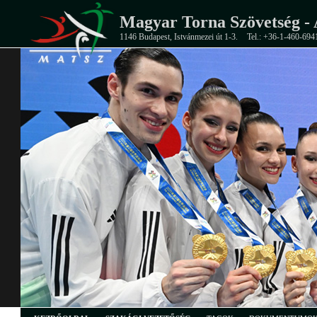
Magyar Torna Szövetség - 
1146 Budapest, Istvánmezei út 1-3.
Tel.: +36-1-460-694