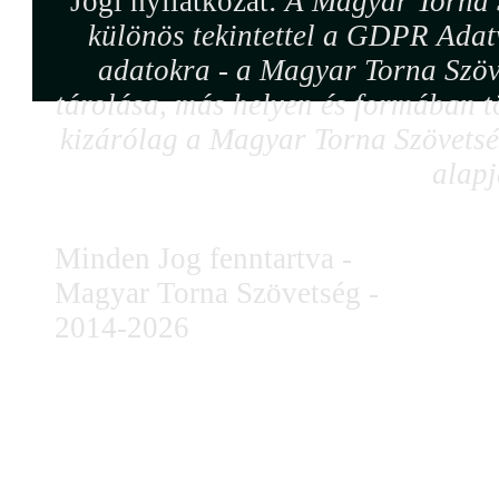
Jogi nyilatkozat:
A Magyar Torna S
különös tekintettel a GDPR Adat
adatokra - a Magyar Torna Szöv
tárolása, más helyen és formában tö
kizárólag a Magyar Torna Szövetség
alapj
Minden Jog fenntartva -
Magyar Torna Szövetség -
2014-2026