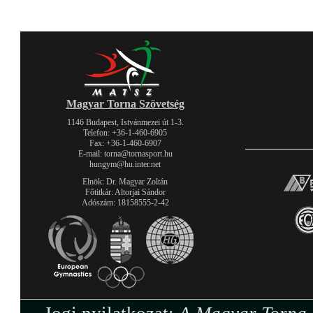
Magyar Torna Szövetség
1146 Budapest, Istvánmezei út 1-3.
Telefon: +36-1-460-6905
Fax: +36-1-460-6907
E-mail: torna@tornasport.hu
hungym@hu.inter.net
Elnök: Dr. Magyar Zoltán
Főtitkár: Altorjai Sándor
Adószám: 18158555-2-42