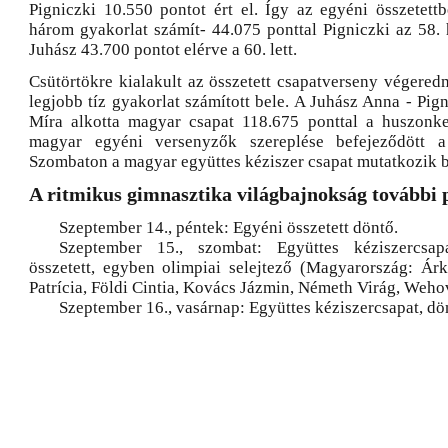
Pigniczki 10.550 pontot ért el. Így az egyéni összetett
három gyakorlat számít- 44.075 ponttal Pigniczki az 58. 
Juhász 43.700 pontot elérve a 60. lett.
Csütörtökre kialakult az összetett csapatverseny végered
legjobb tíz gyakorlat számított bele. A Juhász Anna - Pig
Míra alkotta magyar csapat 118.675 ponttal a huszonket
magyar egyéni versenyzők szereplése befejeződött a
Szombaton a magyar együttes kéziszer csapat mutatkozik b
A ritmikus gimnasztika világbajnokság további
Szeptember 14., péntek: Egyéni összetett döntő.
Szeptember 15., szombat: Együttes kéziszercsap
összetett, egyben olimpiai selejtező (Magyarország: Árk
Patrícia, Földi Cintia, Kovács Jázmin, Németh Virág, Weho
Szeptember 16., vasárnap: Együttes kéziszercsapat, dö