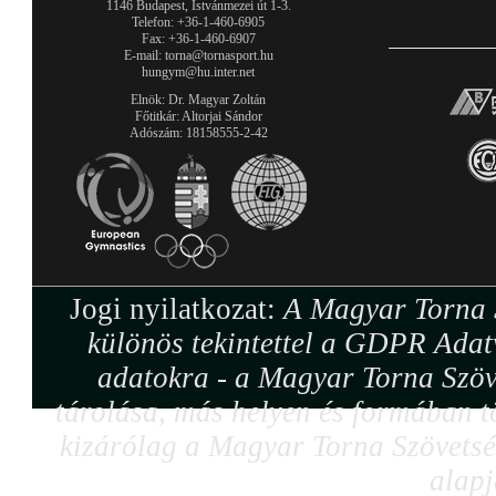
1146 Budapest, Istvánmezei út 1-3.
Telefon: +36-1-460-6905
Fax: +36-1-460-6907
E-mail: torna@tornasport.hu
hungym@hu.inter.net
Elnök: Dr. Magyar Zoltán
Főtitkár: Altorjai Sándor
Adószám: 18158555-2-42
Jogi nyilatkozat:
A Magyar Torna S
különös tekintettel a GDPR Adat
adatokra - a Magyar Torna Szöv
tárolása, más helyen és formában tö
kizárólag a Magyar Torna Szövetség
alapj