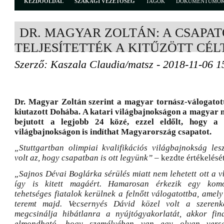
KEZDŐOLDAL
SZAKÁGI VEZETŐSÉG
TAGOK
DOKUMENTUMO
DR. MAGYAR ZOLTÁN: A CSAPA
TELJESÍTETTÉK A KITŰZÖTT CÉL
Szerző: Kaszala Claudia/matsz - 2018-11-06 1
Dr. Magyar Zoltán szerint a magyar tornász-válogatott
kiutazott Dohába. A katari világbajnokságon a magyar női
bejutott a legjobb 24 közé, ezzel eldőlt, hogy a 2
világbajnokságon is indíthat Magyarország csapatot.
„Stuttgartban olimpiai kvalifikációs világbajnokság lesz
volt az, hogy csapatban is ott legyünk”
– kezdte értékelését
„Sajnos Dévai Boglárka sérülés miatt nem lehetett ott a v
így is kitett magáért. Hamarosan érkezik egy komol
tehetséges fiatalok kerülnek a felnőtt válogatottba, amely
teremt majd. Vecsernyés Dávid közel volt a szerenk
megcsinálja hibátlanra a nyújtógyakorlatát, akkor fina
elmondható, hogy személyében van egy olyan vers