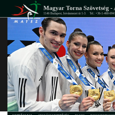
Magyar Torna Szövetség - 
1146 Budapest, Istvánmezei út 1-3.
Tel.: +36-1-460-694