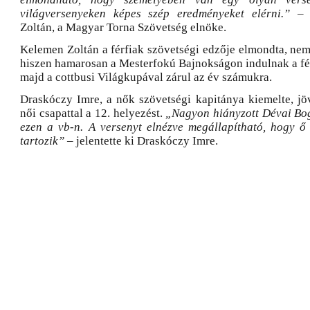
világversenyeken képes szép eredményeket elérni.”
– ö
Zoltán, a Magyar Torna Szövetség elnöke.
Kelemen Zoltán a férfiak szövetségi edzője elmondta, nem
hiszen hamarosan a Mesterfokú Bajnokságon indulnak a férf
majd a cottbusi Világkupával zárul az év számukra.
Draskóczy Imre, a nők szövetségi kapitánya kiemelte, j
női csapattal a 12. helyezést.
„Nagyon hiányzott Dévai Bog
ezen a vb-n. A versenyt elnézve megállapítható, hogy ő
tartozik”
– jelentette ki Draskóczy Imre.