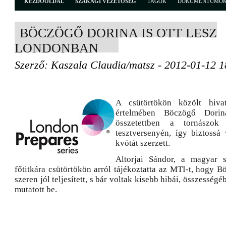
KEZDŐOLDAL
SZAKÁGI VEZETŐSÉG
TAGOK
DOKUMENTUMO
BÖCZÖGŐ DORINA IS OTT LESZ
LONDONBAN
Szerző: Kaszala Claudia/matsz - 2012-01-12 1
A csütörtökön közölt hiva
értelmében Böczögő Dorin
összetettben a tornászok
tesztversenyén, így biztossá 
kvótát szerzett.
Altorjai Sándor, a magyar 
főtitkára csütörtökön arról tájékoztatta az MTI-t, hogy 
szeren jól teljesített, s bár voltak kisebb hibái, összesség
mutatott be.