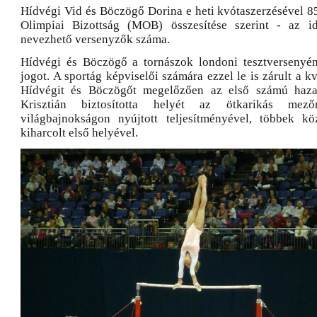
Hídvégi Vid és Böczögő Dorina e heti kvótaszerzésével 85
Olimpiai Bizottság (MOB) összesítése szerint - az id
nevezhető versenyzők száma.
Hídvégi és Böczögő a tornászok londoni tesztversenyén 
jogot. A sportág képviselői számára ezzel le is zárult a kv
Hídvégit és Böczögőt megelőzően az első számú haza
Krisztián biztosította helyét az ötkarikás mez
világbajnokságon nyújtott teljesítményével, többek kö
kiharcolt első helyével.