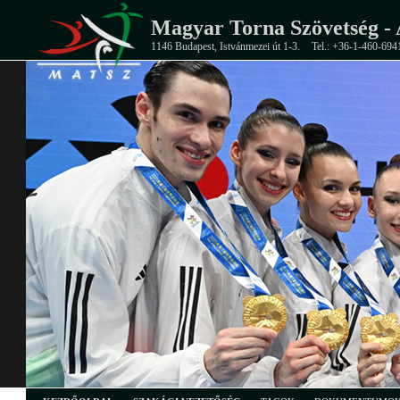
Magyar Torna Szövetség - 
1146 Budapest, Istvánmezei út 1-3.
Tel.: +36-1-460-694