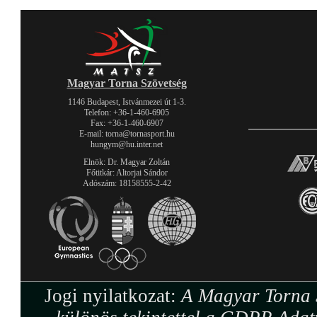
Magyar Torna Szövetség
1146 Budapest, Istvánmezei út 1-3.
Telefon: +36-1-460-6905
Fax: +36-1-460-6907
E-mail: torna@tornasport.hu
hungym@hu.inter.net
Elnök: Dr. Magyar Zoltán
Főtitkár: Altorjai Sándor
Adószám: 18158555-2-42
Jogi nyilatkozat:
A Magyar Torna S