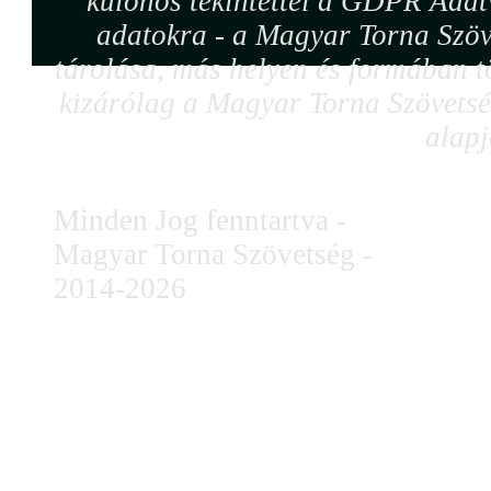
különös tekintettel a GDPR Adat
adatokra - a Magyar Torna Szöv
tárolása, más helyen és formában tö
kizárólag a Magyar Torna Szövetség
alapj
Minden Jog fenntartva -
Magyar Torna Szövetség -
2014-2026