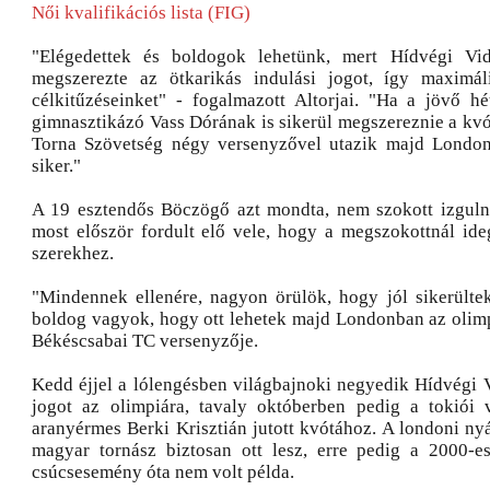
Női kvalifikációs lista (FIG)
"Elégedettek és boldogok lehetünk, mert Hídvégi Vi
megszerezte az ötkarikás indulási jogot, így maximáli
célkitűzéseinket" - fogalmazott Altorjai. "Ha a jövő hé
gimnasztikázó Vass Dórának is sikerül megszereznie a kvó
Torna Szövetség négy versenyzővel utazik majd Londonb
siker."
A 19 esztendős Böczögő azt mondta, nem szokott izgulni
most először fordult elő vele, hogy a megszokottnál ide
szerekhez.
"Mindennek ellenére, nagyon örülök, hogy jól sikerülte
boldog vagyok, hogy ott lehetek majd Londonban az olimpi
Békéscsabai TC versenyzője.
Kedd éjjel a lólengésben világbajnoki negyedik Hídvégi V
jogot az olimpiára, tavaly októberben pedig a tokiói 
aranyérmes Berki Krisztián jutott kvótához. A londoni ny
magyar tornász biztosan ott lesz, erre pedig a 2000-e
csúcsesemény óta nem volt példa.