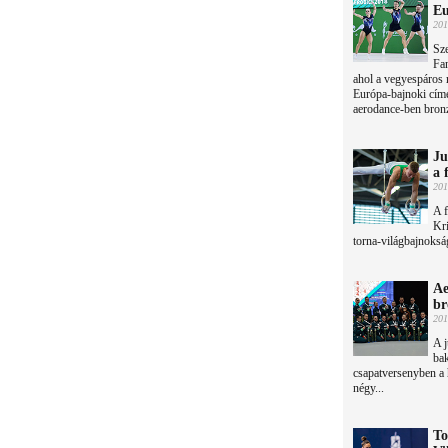
Eu
201
Sze
Fa
ahol a vegyespáros m
Európa-bajnoki címet
aerodance-ben bronz
Ju
a 
201
A 
Kri
torna-világbajnoksá
Ae
br
201
A j
bak
csapatversenyben a 
négy...
To