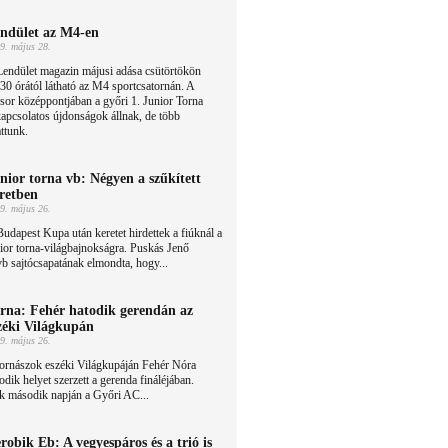
ndület az M4-en
9. május 28.
Lendület magazin májusi adása csütörtökön
30 órától látható az M4 sportcsatornán. A
or középpontjában a győri 1. Junior Torna
apcsolatos újdonságok állnak, de több
attunk.
nior torna vb: Négyen a szűkített
retben
9. május 26.
udapest Kupa után keretet hirdettek a fiúknál a
ior torna-világbajnokságra. Puskás Jenő
vb sajtócsapatának elmondta, hogy...
rna: Fehér hatodik gerendán az
zéki Világkupán
9. május 26.
tornászok eszéki Világkupáján Fehér Nóra
odik helyet szerzett a gerenda fináléjában.
k második napján a Győri AC...
robik Eb: A vegyespáros és a trió is