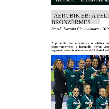
KEZDŐOLDAL
SZAKÁGI VEZETŐSÉ
AEROBIK EB: A FEL
BRONZÉRMES
Szerző: Kaszala Claudia/matsz - 201
A juniorok után a felnőttek is kitettek m
csapatversenyben a harmadik helyen végez
vegyespárosban és trióban az első helyről kva