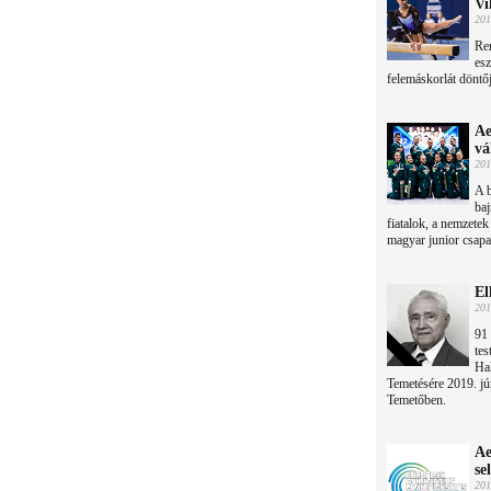
Vi
201
Ren
esz
felemáskorlát döntő
Ae
vá
201
A b
ba
fiatalok, a nemzetek
magyar junior csapa
El
201
91
tes
Hal
Temetésére 2019. jú
Temetőben.
Ae
se
201