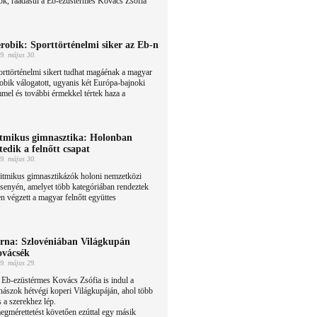
sök, ráadásul a Eb-ezüstérmes Kovács Zsófia
robik: Sporttörténelmi siker az Eb-n
9. május 30.
rttörténelmi sikert tudhat magáénak a magyar
obik válogatott, ugyanis két Európa-bajnoki
mel és további érmekkel tértek haza a
tmikus gimnasztika: Holonban
tedik a felnőtt csapat
9. május 30.
itmikus gimnasztikázók holoni nemzetközi
senyén, amelyet több kategóriában rendeztek
n végzett a magyar felnőtt együttes
rna: Szlovéniában Világkupán
vácsék
9. május 29.
Eb-ezüstérmes Kovács Zsófia is indul a
nászok hétvégi koperi Világkupáján, ahol több
 a szerekhez lép.
megmérettetést követően ezúttal egy másik