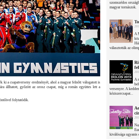
szomszédos országba
magyar tornászok.
To
201
A 
köz
Ház
választották az olim
Ri
fe
201
A r
ék ki a csapatverseny eredményét, ahol a magyar felnőtt válogatott is
bel
a állhatott, győzött az orosz csapat, míg a román együttes lett a
versenyre. A kedden 
kéziszercsapat...
öntőivel folytatódik.
Ae
cí
201
Nag
Eur
kiválósága ugyanis 