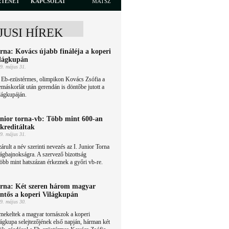
RTÉNET
KAPCSOLAT
MATSZ
JUSI HÍREK
rna: Kovács újabb fináléja a koperi
lágkupán
9. május 31.
 Eb-ezüstérmes, olimpikon Kovács Zsófia a
emáskorlát után gerendán is döntőbe jutott a
lágkupáján.
nior torna-vb: Több mint 600-an
kreditáltak
9. május 31.
árult a név szerinti nevezés az I. Junior Torna
ágbajnokságra. A szervező bizottság
több mint hatszázan érkeznek a győri vb-re.
rna: Két szeren három magyar
ntős a koperi Világkupán
9. május 30.
mekeltek a magyar tornászok a koperi
ágkupa selejtezőjének első napján, hárman két