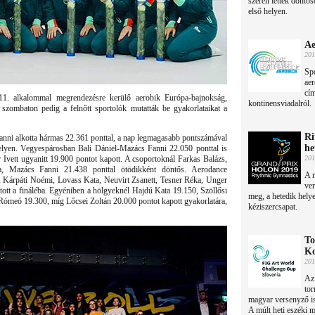
szeren lettek döntő
első helyen.
Ae
201
Spo
aer
cím
t 11. alkalommal megrendezésre kerülő aerobik Európa-bajnokság,
kontinensviadalról.
 szombaton pedig a felnőtt sportolók mutatták be gyakorlataikat a
Ri
Fanni alkotta hármas 22.361 ponttal, a nap legmagasabb pontszámával
he
helyen. Vegyespárosban Bali Dániel-Mazács Fanni 22.050 ponttal is
 Ivett ugyanitt 19.900 pontot kapott. A csoportoknál Farkas Balázs,
201
, Mazács Fanni 21.438 ponttal ötödikként döntős. Aerodance
A r
, Kárpáti Noémi, Lovass Kata, Neuvirt Zsanett, Tesner Réka, Unger
ver
tott a fináléba. Egyéniben a hölgyeknél Hajdú Kata 19.150, Szöllősi
meg, a hetedik helye
r Rómeó 19.300, míg Lőcsei Zoltán 20.000 pontot kapott gyakorlatára,
kéziszercsapat.
To
Ko
201
Az 
tor
magyar versenyző is
A múlt heti eszéki 