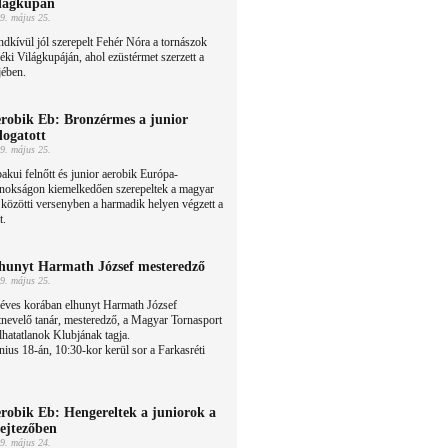
lágkupán
9. május 25.
dkívül jól szerepelt Fehér Nóra a tornászok
éki Világkupáján, ahol ezüstérmet szerzett a
jében.
robik Eb: Bronzérmes a junior
logatott
9. május 25.
akui felnőtt és junior aerobik Európa-
jnokságon kiemelkedően szerepeltek a magyar
 közötti versenyben a harmadik helyen végzett a
t.
hunyt Harmath József mesteredző
9. május 25.
 éves korában elhunyt Harmath József
tnevelő tanár, mesteredző, a Magyar Tornasport
hatatlanok Klubjának tagja.
nius 18-án, 10:30-kor kerül sor a Farkasréti
robik Eb: Hengereltek a juniorok a
lejtezőben
9. május 24.