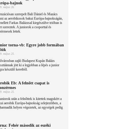
rópa-bajnok
9. május 26.
nzációsan szerepelt Bali Dániel és Mazács
nni az aerobikosok bakui Európa-bajnokságán,
ellett Farkas Balázzsal kiegészülve trióban is
 szereztek. A juniorok a csoporttal és
érmesek lettek.
nior torna-vb: Egyre jobb formában
fiúk
9. május 25.
fővárosban zajló Budapest Kupán Balázs
sztiánnak jött ki a legjobban a lépés a junior
gra készülő keretből.
robik Eb: A felnőtt csapat is
onzérmes
9. május 25.
uniorok után a felnőttek is kitettek magukért a
ui aerobik Európa-bajnokság selejtezőiben, a
harmadik helyen végezetek, az egységek pedig
rna: Fehér második az eszéki