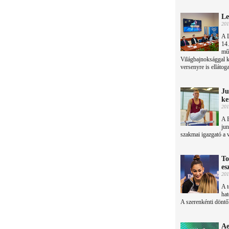
Le
201
A 
14.
műs
Világbajnoksággal k
versenyre is ellátog
Ju
ke
201
A B
jun
szakmai igazgató a 
To
es
201
A 
hat
A szerenkénti döntő
Ae