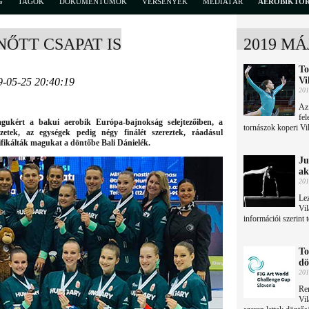
G
TAGOK
DOKUMENTUMOK
VERSENYEK
MÉDIATÁR
AEROBIKTÖ
NŐTT CSAPAT IS
2019 MÁ
To
Vi
9-05-25 20:40:19
201
Az
fel
agukért a bakui aerobik Európa-bajnokság selejtezőiben, a
tornászok koperi Vi
etek, az egységek pedig négy finálét szereztek, ráadásul
lifikálták magukat a döntőbe Bali Dánielék.
Ju
ak
201
Lez
Vil
információi szerint 
To
dö
201
Re
Vil