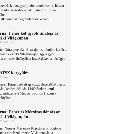
ekeltek a magyar junior aerobikosok, hiszen
 döntőt szereztek a bakui junior Európa-
jében.
 alkalommal megrendezésre kerülő...
rna: Fehér két újabb fináléja az
zéki Világkupán
9. május 24.
ér Nóra gerendán és talajon is döntőbe került a
nászok eszéki Világkupáján, így a győri
árom szer fináléjában lesz érdekelt a hétvégén.
TSZ közgyűlés
9. május 24.
gyar Torna Szövetség közgyűlése 2019. május
án, kedden délután 14:00 órakor kerül
grendezésre a Magyar Sportok Házának
alójában.
rna: Fehér és Mészáros döntős az
zéki Világkupán
9. május 24.
ér Nóra és Mészáros Krisztofer is döntőbe
ült a tornászok eszéki Világkupáján, a