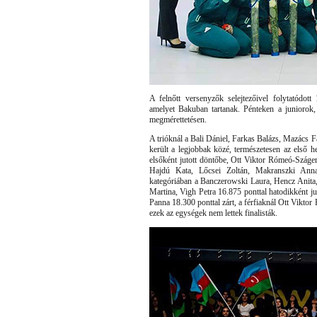
A felnőtt versenyzők selejtezőivel folytatódot
amelyet Bakuban tartanak. Pénteken a juniorok,
megmérettetésen.
A trióknál a Bali Dániel, Farkas Balázs, Mazács 
került a legjobbak közé, természetesen az első 
elsőként jutott döntőbe, Ott Viktor Rómeó-Száger
Hajdú Kata, Lőcsei Zoltán, Makranszki Anna
kategóriában a Banczerowski Laura, Hencz Anita
Martina, Vigh Petra 16.875 ponttal hatodikként ju
Panna 18.300 ponttal zárt, a férfiaknál Ott Vikto
ezek az egységek nem lettek finalisták.