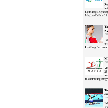
Rem
hat
bajnokság selejtező
Megkezdődött a 11.
To
es
201
Feh
tor
kiválóság összesen h
MA
201
Ma
28-
me
földszinti nagytárgy
To
es
201
Feh
ker