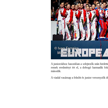
A juniorokhoz hasonlóan a selejtezők után hirdett
remek eredményt ért el, a dobogó harmadik fokár
második.
A viadal vasárnap a felnőtt és junior versenyzők d