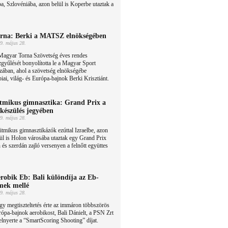
, Szlovéniába, azon belül is Koperbe utaztak a
rna: Berki a MATSZ elnökségében
9. május 28.
Magyar Torna Szövetség éves rendes
gyűlését bonyolította le a Magyar Sport
ában, ahol a szövetség elnökségébe
piai, világ- és Európa-bajnok Berki Krisztiánt.
tmikus gimnasztika: Grand Prix a
lkészülés jegyében
9. május 28.
itmikus gimnasztikázók ezúttal Izraelbe, azon
ül is Holon városába utaztak egy Grand Prix
és szerdán zajló versenyen a felnőtt együttes
robik Eb: Bali különdíja az Eb-
mek mellé
9. május 28.
y megtiszteltetés érte az immáron többszörös
ópa-bajnok aerobikost, Bali Dánielt, a PSN Zrt
elnyerte a “SmartScoring Shooting” díjat.