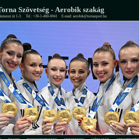
orna Szövetség - Aerobik szakág
ánmezei út 1-3.
Tel.: +36-1-460-6941
E-mail: aerobik@tornasport.hu