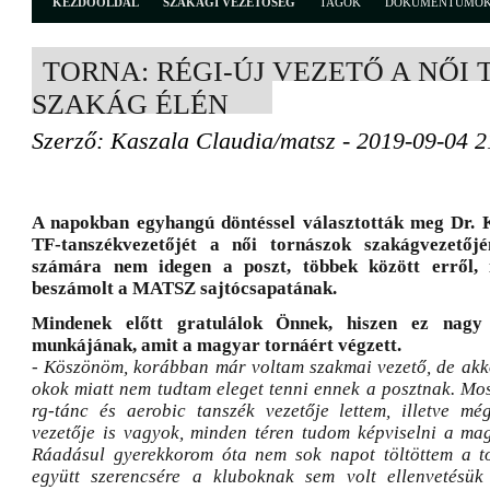
KEZDŐOLDAL
SZAKÁGI VEZETŐSÉG
TAGOK
DOKUMENTUMO
TORNA: RÉGI-ÚJ VEZETŐ A NŐI
SZAKÁG ÉLÉN
Szerző: Kaszala Claudia/matsz - 2019-09-04 2
A napokban egyhangú döntéssel választották meg Dr.
TF-tanszékvezetőjét a női tornászok szakágvezetőj
számára nem idegen a poszt, többek között erről, il
beszámolt a MATSZ sajtócsapatának.
Mindenek előtt gratulálok Önnek, hiszen ez nagy 
munkájának, amit a magyar tornáért végzett.
- Köszönöm, korábban már voltam szakmai vezető, de akk
okok miatt nem tudtam eleget tenni ennek a posztnak. Mos
rg-tánc és aerobic tanszék vezetője lettem, illetve mé
vezetője is vagyok, minden téren tudom képviselni a mag
Ráadásul gyerekkorom óta nem sok napot töltöttem a to
együtt szerencsére a kluboknak sem volt ellenvetésük 