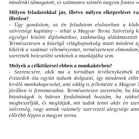
mindenki támogatott, ez számomra szintén nagyon fontos vo
Milyen feladatokkal jár, illetve milyen elképzelései 
illetően?
- Úgy gondolom, az én feladatom elsősorban a klubo
szövetségi kapitány – tehát a Magyar Torna Szövetség k
egységei közötti diplomatikus, szakmailag alátámasztott
Természetesen a közelgő világbajnokság miatt mindent ú
kikérik a szakmai véleményemet, természetesen elmondom
szeretnék beleszólni senkinek a munkájába sem.
Melyek a célkitűzései ebben a munkakörben?
- Szerencsére, akik ma a tornában tevékenykednek i
évtizedek óta együtt tudunk dolgozni, így mindenek előtt
kiváló munkakapcsolat, ami eddig is jellemezte a Magyar 
jövőben is fennmaradna. Természetesen szeretném, ha klu
bizottságok is bátran fordulnának hozzám, ha szüks
megbeszéljük, és meglátjuk, mit tudok tenni akár én szem
szövetség, vagy annak valamely szervezeti alegysége an
előrébb lépjen a magyar torna.