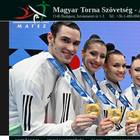
Magyar Torna Szövetség - 
1146 Budapest, Istvánmezei út 1-3.
Tel.: +36-1-460-694