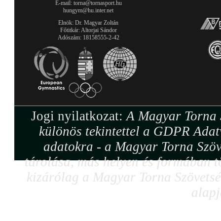
E-mail: torna@tornasport.hu
hungym@hu.inter.net
Elnök: Dr. Magyar Zoltán
Főtitkár: Altorjai Sándor
Adószám: 18158555-2-42
Jogi nyilatkozat:
A Magyar Torna S
különös tekintettel a GDPR Adat
adatokra - a Magyar Torna Szöv
tárolása, más helyen és formában tö
kizárólag a Magyar Torna Szövetség
alapj