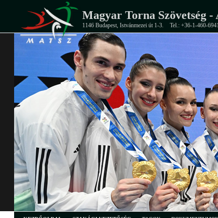
Magyar Torna Szövetség - 
1146 Budapest, Istvánmezei út 1-3.
Tel.: +36-1-460-694