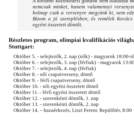
A korábbi közlekedési gondok nem oldódtak me
nemcsak minket, hanem valamennyi versenyzőt
holnap csak a versenyre megyünk ki, nem edzü
Bízom a jó szereplésben, és remélek Kovács 
egyéni összetett döntőt.
Részletes program, olimpiai kvalifikációs világb
Stuttgart:
Október 5. - selejtezők, 2. nap (nők) - magyarok 18:00-tó
Október 6. - selejtezők, 3. nap (férfiak) - magyarok 13:00
Október 7. - selejtezők, 4. nap (férfiak)
Október 8. - női csapatverseny, döntő
Október 9. - férfi csapatverseny, döntő
Október 10. - női egyéni összetett döntő
Október 11. - férfi egyéni összetett döntő
Október 12. - szerenkénti döntők, 1. nap
Október 13. - szerenkénti döntők, 2. nap
Október 14. – hazaérkezés, Liszt Ferenc Repülőtér, 8:00