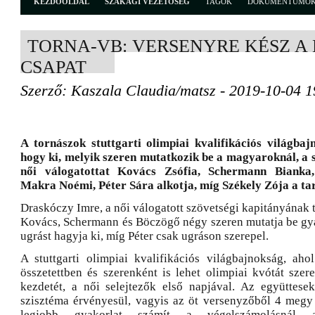
KEZDŐOLDAL
SZAKÁGI VEZETŐSÉG
TAGOK
DOKUMENTUMO
TORNA-VB: VERSENYRE KÉSZ A 
CSAPAT
Szerző: Kaszala Claudia/matsz - 2019-10-04 1
A tornászok stuttgarti olimpiai kvalifikációs világbaj
hogy ki, melyik szeren mutatkozik be a magyaroknál, a
női válogatottat Kovács Zsófia, Schermann Bianka
Makra Noémi, Péter Sára alkotja, míg Székely Zója a tar
Draskóczy Imre, a női válogatott szövetségi kapitányának t
Kovács, Schermann és Böczögő négy szeren mutatja be gya
ugrást hagyja ki, míg Péter csak ugráson szerepel.
A stuttgarti olimpiai kvalifikációs világbajnokság, aho
összetettben és szerenként is lehet olimpiai kvótát szer
kezdetét, a női selejtezők első napjával. Az együttese
szisztéma érvényesül, vagyis az öt versenyzőből 4 megy f
legjobb gyakorlat számít a végelszámolásnál 