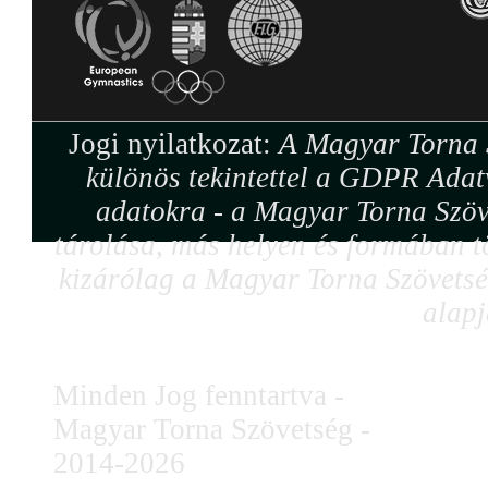
Jogi nyilatkozat:
A Magyar Torna S
különös tekintettel a GDPR Adat
adatokra - a Magyar Torna Szöv
tárolása, más helyen és formában tö
kizárólag a Magyar Torna Szövetség
alapj
Minden Jog fenntartva -
Magyar Torna Szövetség -
2014-2026