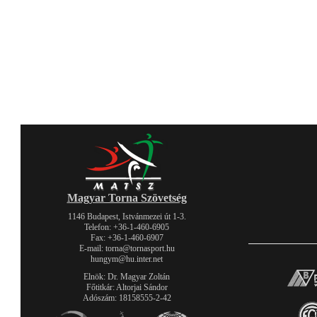
Magyar Torna Szövetség
1146 Budapest, Istvánmezei út 1-3.
Telefon: +36-1-460-6905
Fax: +36-1-460-6907
E-mail: torna@tornasport.hu
hungym@hu.inter.net
Elnök: Dr. Magyar Zoltán
Főtitkár: Altorjai Sándor
Adószám: 18158555-2-42