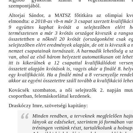
szempontjából.
Altorjai Sándor, a MATSZ főtitkára az olimpiai kvó
elmondta:
a 2018-as vb-n már 3 csapat szerzett kvalifikáci
9 együttes kaphat kvótát a selejtezőben elért he
természetesen a már 3 kvótás országot kiveszik a rangso
összetettben a nőknél 20 kvótát (országonként csak eg
selejtezőben elért eredmények alapján, de ott is kiveszik a
nemzet csapatainak tornászait. A harmadik lehetőség a sz
van, ahol az első három helyezett automatikusan ott lehe
itt is kikerülnek a 12 csapattal kvalifikálódott vers
összetett alapján kvótások is, vagyis akár a finálé 8. hely
egy kvalifikációt. Ha a finálé mind a 8 versenyzője rende
akkor az egyéni összetettre száll tovább a kvalifikáció lehe
Kovácsék szombaton, a női selejtezők 2. napján mut
csoportban, felemáskorláttal kezdenek.
Draskóczy Imre, szövetségi kapitány:
Minden rendben, a terveknek megfelelően hajt
lányok az edzéseket, szerintem jó formában v
tréningen vettünk részt, tartalékolunk a holnapi