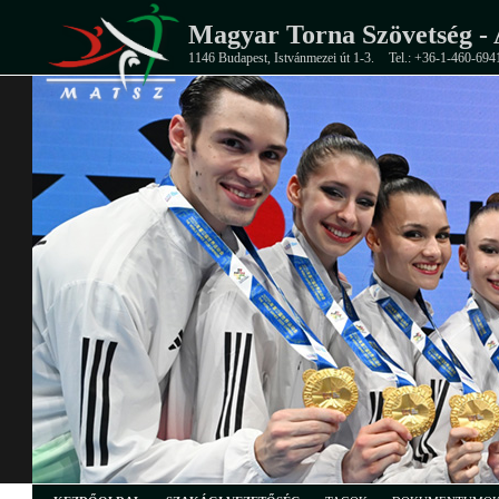
Magyar Torna Szövetség - 
1146 Budapest, Istvánmezei út 1-3.
Tel.: +36-1-460-694