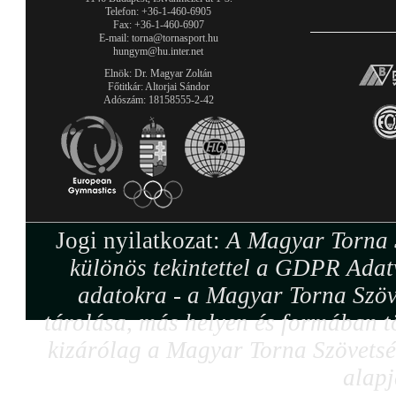
Telefon: +36-1-460-6905
Fax: +36-1-460-6907
E-mail: torna@tornasport.hu
hungym@hu.inter.net
Elnök: Dr. Magyar Zoltán
Főtitkár: Altorjai Sándor
Adószám: 18158555-2-42
Jogi nyilatkozat:
A Magyar Torna S
különös tekintettel a GDPR Adat
adatokra - a Magyar Torna Szöv
tárolása, más helyen és formában tö
kizárólag a Magyar Torna Szövetség
alapj