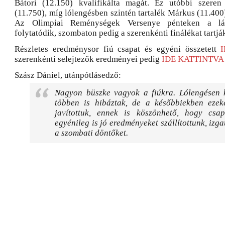
Bátori (12.150) kvalifikálta magát. Ez utóbbi szeren 
(11.750), míg lólengésben szintén tartalék Márkus (11.400)
Az Olimpiai Reménységek Versenye pénteken a lán
folytatódik, szombaton pedig a szerenkénti finálékat tartjá
Részletes eredménysor fiú csapat és egyéni összetett
szerenkénti selejtezők eredményei pedig
IDE KATTINTVA
Szász Dániel, utánpótlásedző:
Nagyon büszke vagyok a fiúkra. Lólengésen k
többen is hibáztak, de a későbbiekben ezek
javítottuk, ennek is köszönhető, hogy csap
egyénileg is jó eredményeket szállítottunk, izga
a szombati döntőket.