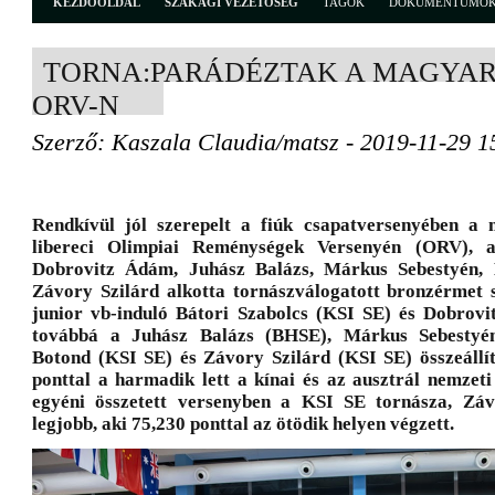
KEZDŐOLDAL
SZAKÁGI VEZETŐSÉG
TAGOK
DOKUMENTUMO
TORNA:PARÁDÉZTAK A MAGYAR
ORV-N
Szerző: Kaszala Claudia/matsz - 2019-11-29 1
Rendkívül jól szerepelt a fiúk csapatversenyében a
libereci Olimpiai Reménységek Versenyén (ORV), a
Dobrovitz Ádám, Juhász Balázs, Márkus Sebestyén,
Závory Szilárd alkotta tornászválogatott bronzérmet s
junior vb-induló Bátori Szabolcs (KSI SE) és Dobrov
továbbá a Juhász Balázs (BHSE), Márkus Sebestyé
Botond (KSI SE) és Závory Szilárd (KSI SE) összeállí
ponttal a harmadik lett a kínai és az ausztrál nemzet
egyéni összetett versenyben a KSI SE tornásza, Záv
legjobb, aki 75,230 ponttal az ötödik helyen végzett.