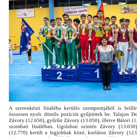
A szerenkénti fináléba kerülés szempontjából is brill
összesen nyolc döntős pozíciót gyűjtöttek be. Talajon Do
Závory (12.650), gyűrűn Závory (13.050), illetve Bátori (1
szombati fináléban. Ugrásban szintén Závory (13.030
(12.770) került a legjobbak közé, korláton Závory (12.