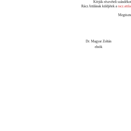
Kérjük részvételi szándéko
Rácz Attilának küldjétek a
racz.atti
Megtiszte
Dr. Magyar Zoltán
elnök