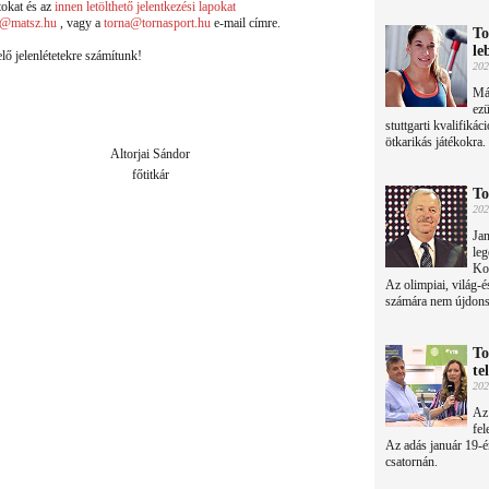
tokat és az
innen letölthető jelentkezési lapokat
la@matsz.hu
, vagy a
torna@tornasport.hu
e-mail címre.
To
le
lő jelenlétetekre számítunk!
202
Már
ezü
stuttgarti kvalifiká
ötkarikás játékokra.
Altorjai Sándor
főtitkár
To
202
Jan
leg
Kov
Az olimpiai, világ-
számára nem újdonsá
To
te
202
Az
fel
Az adás január 19-é
csatornán.