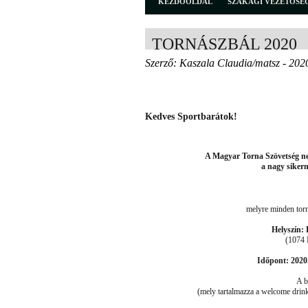
KEZDŐOLDAL
SZAKÁGI VEZETŐSÉ
TORNÁSZBÁL 2020
Szerző: Kaszala Claudia/matsz - 202
Kedves Sportbarátok!
A Magyar Torna Szövetség ne
a nagy siker
melyre minden tor
Helyszín:
(1074 
Időpont: 2020.
A b
(mely tartalmazza a welcome drink