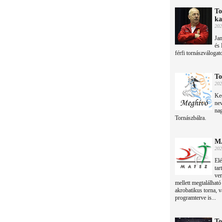
To
ka
202
Jan
és 
férfi tornászválogat
To
202
Ke
ne
na
Tornászbálra.
MA
202
Elé
tar
ver
mellett megtalálható
akrobatikus torna, 
programterve is...
To