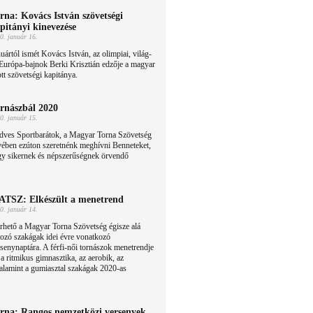
rna: Kovács István szövetségi
pitányi kinevezése
0. január 16.
uártól ismét Kovács István, az olimpiai, világ-
Európa-bajnok Berki Krisztián edzője a magyar
ott szövetségi kapitánya.
rnászbál 2020
0. január 15.
dves Sportbarátok, a Magyar Torna Szövetség
vében ezúton szeretnénk meghívni Benneteket,
gy sikernek és népszerűségnek örvendő
TSZ: Elkészült a menetrend
0. január 14.
rhető a Magyar Torna Szövetség égisze alá
tozó szakágak idei évre vonatkozó
senynaptára. A férfi-női tornászok menetrendje
 a ritmikus gimnasztika, az aerobik, az
valamint a gumiasztal szakágak 2020-as
rna: Rangos nemzetközi versenyek