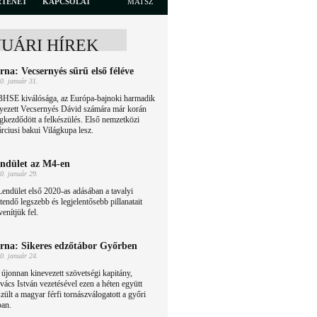
RTÉNET
KAPCSOLAT
MATSZ
NUÁRI HÍREK
rna: Vecsernyés sűrű első féléve
0. január 31.
BHSE kiválósága, az Európa-bajnoki harmadik
lyezett Vecsernyés Dávid számára már korán
kezdődött a felkészülés. Első nemzetközi
rciusi bakui Világkupa lesz.
ndület az M4-en
0. január 29.
endület első 2020-as adásában a tavalyi
tendő legszebb és legjelentősebb pillanatait
venítjük fel.
rna: Sikeres edzőtábor Győrben
0. január 24.
újonnan kinevezett szövetségi kapitány,
ács István vezetésével ezen a héten együtt
zült a magyar férfi tornászválogatott a győri
ban.