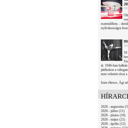
20
202
Oli
ver
esztendőben. - derü
nyilvánosságra hozo
99
202
18 
ben
Sza
át. 1946-ban balkán 
játékokon a válogato
nem vehetett részt a
Isten éltesse, Ági né
HÍRARC
2026 - augusztus (3
2026 - július (11)
2026 - június (10)
2026 - május (21)
2026 - április (12)