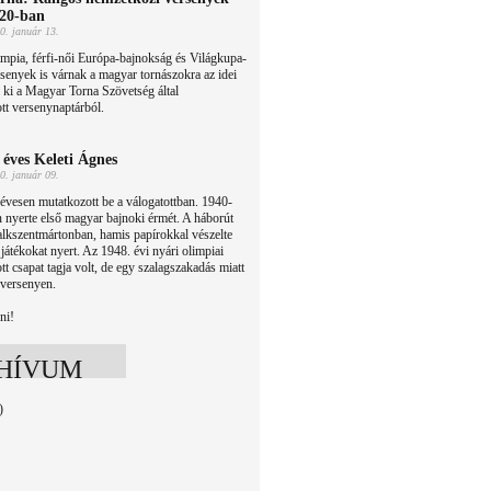
20-ban
0. január 13.
mpia, férfi-női Európa-bajnokság és Világkupa-
senyek is várnak a magyar tornászokra az idei
l ki a Magyar Torna Szövetség által
tt versenynaptárból.
 éves Keleti Ágnes
0. január 09.
évesen mutatkozott be a válogatottban. 1940-
 nyerte első magyar bajnoki érmét. A háborút
lkszentmártonban, hamis papírokkal vészelte
játékokat nyert. Az 1948. évi nyári olimpiai
tt csapat tagja volt, de egy szalagszakadás miatt
 versenyen.
ni!
HÍVUM
)