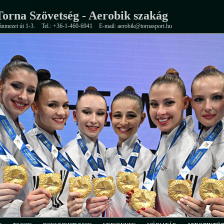
orna Szövetség - Aerobik szakág
ánmezei út 1-3.
Tel.: +36-1-460-6941
E-mail: aerobik@tornasport.hu