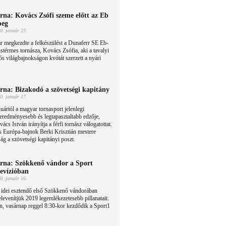
rna: Kovács Zsófi szeme előtt az Eb
beg
0. január 23.
 megkezdte a felkészülést a Dunaferr SE Eb-
stérmes tornásza, Kovács Zsófia, aki a tavalyi
ciós világbajnokságon kvótát szerzett a nyári
rna: Bizakodó a szövetségi kapitány
0. január 17.
uártól a magyar tornasport jelenlegi
eredményesebb és legtapasztaltabb edzője,
ács István irányítja a férfi tornász válogatottat.
és Európa-bajnok Berki Krisztián mestere
g a szövetségi kapitányi poszt.
rna: Szökkenő vándor a Sport
levízióban
0. január 16.
 idei esztendő első Szökkenő vándorában
elevenítjük 2019 legemlékezetesebb pillanatait.
n, vasárnap reggel 8:30-kor kezdődik a Sport1