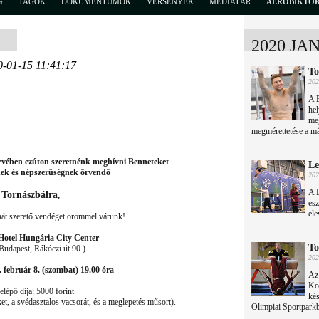
G
TAGOK
DOKUMENTUMOK
VERSENYEK
MÉDIATÁR
AEROBIKTÖ
2020 JA
0-01-15 11:41:17
To
202
A 
he
meg
megmérettetése a má
vében ezúton szeretnénk meghívni Benneteket
Le
nek és népszerűségnek örvendő
202
A L
Tornászbálra
,
esz
ele
nát szerető vendéget örömmel várunk!
 Hotel Hungária City Center
To
Budapest, Rákóczi út 90.)
202
 február 8. (szombat) 19.00 óra
Az 
Kov
elépő díja: 5000 forint
kés
et, a svédasztalos vacsorát, és a meglepetés műsort).
Olimpiai Sportpark