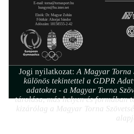
E-mail: torna@tornasport.hu
hungym@hu.inter.net
Elnök: Dr. Magyar Zoltán
Főtitkár: Altorjai Sándor
Adószám: 18158555-2-42
Jogi nyilatkozat:
A Magyar Torna S
különös tekintettel a GDPR Adat
adatokra - a Magyar Torna Szöv
tárolása, más helyen és formában tö
kizárólag a Magyar Torna Szövetség
alapj