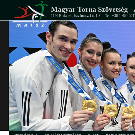
Magyar Torna Szövetség - 
1146 Budapest, Istvánmezei út 1-3.
Tel.: +36-1-460-694