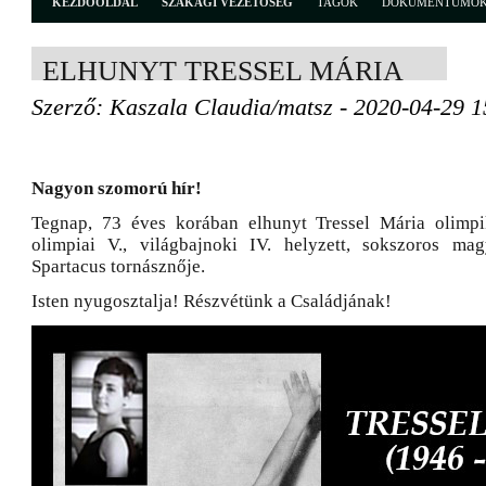
KEZDŐOLDAL
SZAKÁGI VEZETŐSÉG
TAGOK
DOKUMENTUMO
ELHUNYT TRESSEL MÁRIA
Szerző: Kaszala Claudia/matsz - 2020-04-29 1
Nagyon szomorú hír!
Tegnap, 73 éves korában elhunyt Tressel Mária olimpi
olimpiai V., világbajnoki IV. helyzett, sokszoros ma
Spartacus tornásznője.
Isten nyugosztalja! Részvétünk a Családjának!