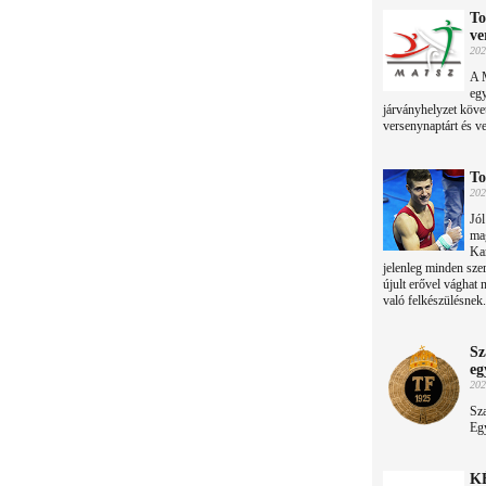
To
ve
202
A 
egy
járványhelyzet köve
versenynaptárt és v
To
202
Jól
mag
Kar
jelenleg minden szer
újult erővel vághat
való felkészülésnek.
Sz
eg
202
Sza
Eg
KÉ