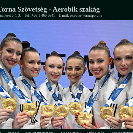
orna Szövetség - Aerobik szakág
ánmezei út 1-3.
Tel.: +36-1-460-6941
E-mail: aerobik@tornasport.hu