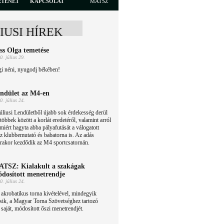
RTÉNET
KAPCSOLAT
MATSZ
LIUSI HÍREK
ss Olga temetése
0. július 29.
i néni, nyugodj békében!
ndület az M4-en
0. július 24.
úliusi Lendületből újabb sok érdekesség derül
 többek között a korlát eredetéről, valamint arról
 miért hagyta abba pályafutását a válogatott
 klubbemutató és babatorna is. Az adás
rakor kezdődik az M4 sportcsatornán.
TSZ: Kialakult a szakágak
dosított menetrendje
0. július 24.
akrobatikus torna kivételével, mindegyik
sik, a Magyar Torna Szövetséghez tartozó
 saját, módosított őszi menetrendjét.