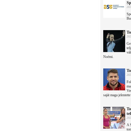
Sp
202
Spo
Bu
To
202
Ger
tel
vál
Noémi.
To
202
Fol
mag
Vec
saját maga jelentette
To
te
202
A 
tor