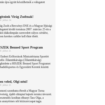
tán újra együtt készülhetnek a válogatott
gítsünk Virág Zsoltnak!
0. július 14.
ág Zsolt a Bercsényi DSE és a Magyar Ifjúsági
ogatott kiváló tornásza 2007. március 25-én a
ói diákolimpián szenvedett súlyos sérülést,
n kerekes székbe kell élnie életét.
SZEK Benned Sport Program
0. július 11.
 Emberi Erőforrások Minisztériuma Sportért
elős Államtitkársága (Államtitkárság)
ghirdette a HISZEK Benned Sport Programot
abadidősportos és Egyesületi Keretek közötti
ten veled, Olgi néni!
0. július 11.
omorú szombatra ébredt a Magyar Torna
vetség, újabb olimpiai bajnok tornász távozott.
esztendős korában elhunyt Tass Olga, a
n aranyérmes női kéziszercsapat tagja.