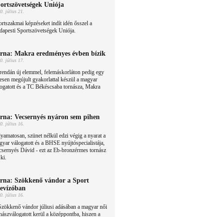
ortszövetségek Uniója
0. július 21.
rtszakmai képzéseket indít idén ősszel a
dapesti Sportszövetségek Uniója.
rna: Makra eredményes évben bízik
0. július 17.
endán új elemmel, felemáskorláton pedig egy
jesen megújult gyakorlattal készül a magyar
ogatott és a TC Békéscsaba tornásza, Makra
rna: Vecsernyés nyáron sem pihen
0. július 16.
yamatosan, szünet nélkül edzi végig a nyarat a
yar válogatott és a BHSE nyújtóspecialistája,
sernyés Dávid - ezt az Eb-bronzérmes tornász
 ki.
rna: Szökkenő vándor a Sport
levízóban
0. július 16.
Szökkenő vándor júliusi adásában a magyar női
nászválogatott kerül a középpontba, hiszen a