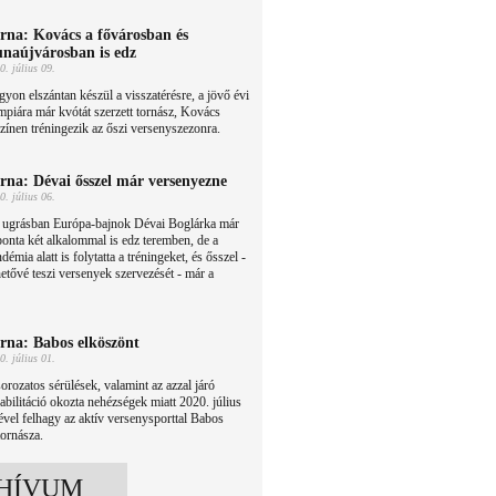
rna: Kovács a fővárosban és
naújvárosban is edz
0. július 09.
yon elszántan készül a visszatérésre, a jövő évi
mpiára már kvótát szerzett tornász, Kovács
színen tréningezik az őszi versenyszezonra.
rna: Dévai ősszel már versenyezne
0. július 06.
 ugrásban Európa-bajnok Dévai Boglárka már
onta két alkalommal is edz teremben, de a
démia alatt is folytatta a tréningeket, és ősszel -
hetővé teszi versenyek szervezését - már a
rna: Babos elköszönt
0. július 01.
orozatos sérülések, valamint az azzal járó
abilitáció okozta nehézségek miatt 2020. július
ével felhagy az aktív versenysporttal Babos
tornásza.
HÍVUM