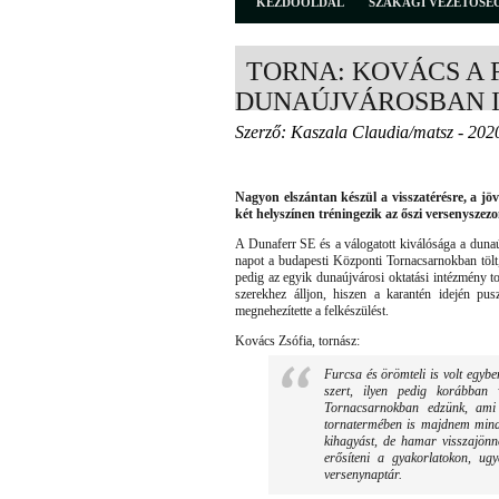
KEZDŐOLDAL
SZAKÁGI VEZETŐSÉ
TORNA: KOVÁCS A
DUNAÚJVÁROSBAN I
Szerző: Kaszala Claudia/matsz - 202
Nagyon elszántan készül a visszatérésre, a jöv
két helyszínen tréningezik az őszi versenyszezo
A Dunaferr SE és a válogatott kiválósága a dunaúj
napot a budapesti Központi Tornacsarnokban tölt, 
pedig az egyik dunaújvárosi oktatási intézmény t
szerekhez álljon, hiszen a karantén idején pus
megnehezítette a felkészülést.
Kovács Zsófia, tornász:
Furcsa és örömteli is volt egyb
szert, ilyen pedig korábban
Tornacsarnokban edzünk, ami 
tornatermében is majdnem mind
kihagyást, de hamar visszajönn
erősíteni a gyakorlatokon, ug
versenynaptár.