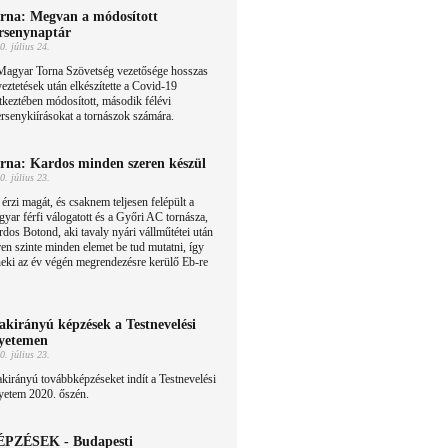
rna: Megvan a módosított
rsenynaptár
0. július 24.
Magyar Torna Szövetség vezetősége hosszas
eztetések után elkészítette a Covid-19
tkeztében módosított, második félévi
ersenykiírásokat a tornászok számára.
rna: Kardos minden szeren készül
0. július 23.
 érzi magát, és csaknem teljesen felépült a
yar férfi válogatott és a Győri AC tornásza,
dos Botond, aki tavaly nyári vállműtétei után
en szinte minden elemet be tud mutatni, így
 neki az év végén megrendezésre kerülő Eb-re
akirányú képzések a Testnevelési
yetemen
0. július 23.
kirányú továbbképzéseket indít a Testnevelési
yetem 2020. őszén.
PZÉSEK - Budapesti