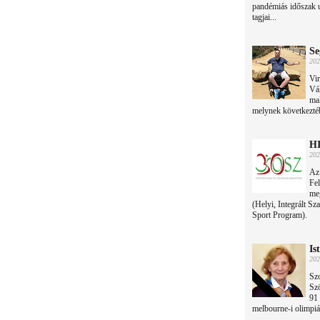
pandémiás időszak u
tagjai...
Se
202
Vir
Vál
mak
melynek következtébe
HI
202
Az
Fel
me
(Helyi, Integrált Sz
Sport Program).
Is
202
Sz
Szö
91 
melbourne-i olimpiá