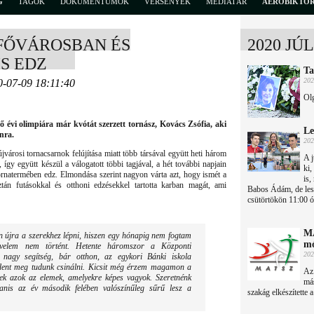
G
TAGOK
DOKUMENTUMOK
VERSENYEK
MÉDIATÁR
AEROBIKTÖ
 FŐVÁROSBAN ÉS
2020 JÚ
S EDZ
Ta
202
0-07-09 18:11:40
Olg
ő évi olimpiára már kvótát szerzett tornász, Kovács Zsófia, aki
Le
nra.
202
városi tornacsarnok felújítása miatt több társával együtt heti három
A j
így együtt készül a válogatott többi tagjával, a hét további napjain
ki,
ornatermében edz. Elmondása szerint nagyon várta azt, hogy ismét a
is,
ztán futásokkal és otthoni edzésekkel tartotta karban magát, ami
Babos Ádám, de lesz
csütörtökön 11:00 ó
MA
en újra a szerekhez lépni, hiszen egy hónapig nem fogtam
mó
 velem nem történt. Hetente háromszor a Központi
202
nagy segítség, bár otthon, az egykori Bánki iskola
ent meg tudunk csinálni. Kicsit még érzem magamon a
Az 
ek azok az elemek, amelyekre képes vagyok. Szeretnénk
má
yanis az év második felében valószínűleg sűrű lesz a
szakág elkészítette a