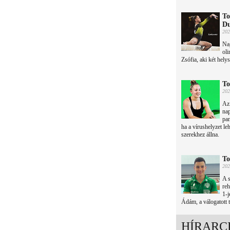
To
Du
202
Nag
oli
Zsófia, aki két hely
To
202
Az
nap
pan
ha a vírushelyzet le
szerekhez állna.
To
202
A s
reh
1-j
Ádám, a válogatott 
HÍRARC