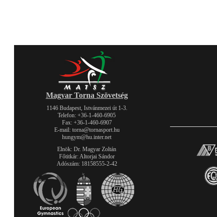
Magyar Torna Szövetség
1146 Budapest, Istvánmezei út 1-3.
Telefon: +36-1-460-6905
Fax: +36-1-460-6907
E-mail: torna@tornasport.hu
hungym@hu.inter.net
Elnök: Dr. Magyar Zoltán
Főtitkár: Altorjai Sándor
Adószám: 18158555-2-42