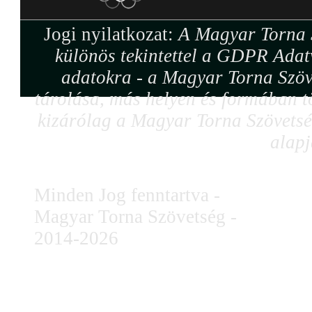
Jogi nyilatkozat:
A Magyar Torna S
különös tekintettel a GDPR Adat
adatokra - a Magyar Torna Szöv
tárolása, más helyen és formában tö
kizárólag a Magyar Torna Szövetség
alapj
Minden Jog fenntartva -
Magyar Torna Szövetség -
2014-2026