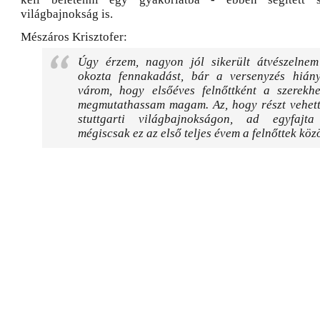
világbajnokság is.
Mészáros Krisztofer:
Úgy érzem, nagyon jól sikerült átvészelne
okozta fennakadást, bár a versenyzés hián
várom, hogy elsőéves felnőttként a szerekhe
megmutathassam magam. Az, hogy részt vehett
stuttgarti világbajnokságon, ad egyfajta
mégiscsak ez az első teljes évem a felnőttek közö