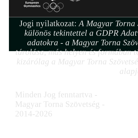
Jogi nyilatkozat:
A Magyar Torna S
különös tekintettel a GDPR Adat
adatokra - a Magyar Torna Szöv
tárolása, más helyen és formában tö
kizárólag a Magyar Torna Szövetség
alapj
Minden Jog fenntartva -
Magyar Torna Szövetség -
2014-2026