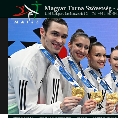
Magyar Torna Szövetség - 
1146 Budapest, Istvánmezei út 1-3.
Tel.: +36-1-460-694