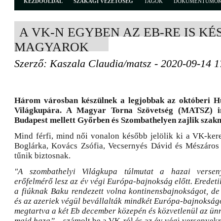
KEZDŐOLDAL
SZAKÁGI VEZETŐSÉG
TAGOK
DOKUMENTUMO
A VK-N EGYBEN AZ EB-RE IS K
MAGYAROK
Szerző: Kaszala Claudia/matsz - 2020-09-14 1
Három városban készülnek a legjobbak az októberi H
Világkupára. A Magyar Torna Szövetség (MATSZ) in
Budapest mellett Győrben és Szombathelyen zajlik szak
Mind férfi, mind női vonalon később jelölik ki a VK-kere
Boglárka, Kovács Zsófia, Vecsernyés Dávid és Mészáros 
tűnik biztosnak.
"A szombathelyi Világkupa túlmutat a hazai versen
erőfelmérő lesz az év végi Európa-bajnokság előtt. Eredeti
a fiúknak Baku rendezett volna kontinensbajnokságot, de 
és az azeriek végül bevállalták mindkét Európa-bajnokság
megtartva a két Eb december közepén és közvetlenül az ün
majd haza”
– számolt be a VK-ról és az év végi versenyekrő