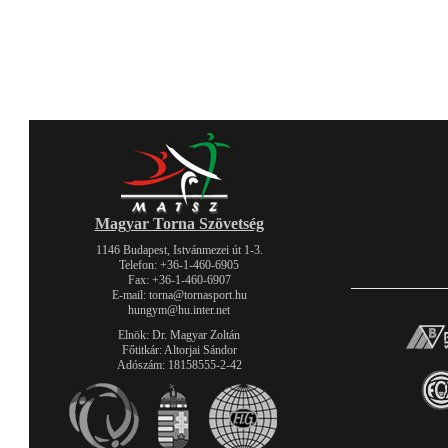
Magyar Torna Szövetség
1146 Budapest, Istvánmezei út 1-3.
Telefon: +36-1-460-6905
Fax: +36-1-460-6907
E-mail: torna@tornasport.hu
hungym@hu.inter.net
Elnök: Dr. Magyar Zoltán
Főtitkár: Altorjai Sándor
Adószám: 18158555-2-42