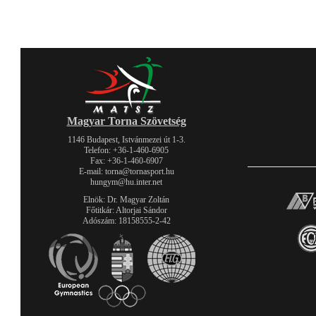
Magyar Torna Szövetség
1146 Budapest, Istvánmezei út 1-3.
Telefon: +36-1-460-6905
Fax: +36-1-460-6907
E-mail: torna@tornasport.hu
hungym@hu.inter.net
Elnök: Dr. Magyar Zoltán
Főtitkár: Altorjai Sándor
Adószám: 18158555-2-42