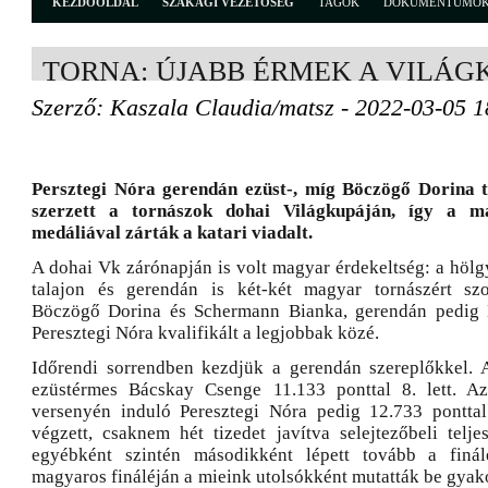
KEZDŐOLDAL
SZAKÁGI VEZETŐSÉG
TAGOK
DOKUMENTUMO
TORNA: ÚJABB ÉRMEK A VILÁG
Szerző: Kaszala Claudia/matsz - 2022-03-05 1
Persztegi Nóra gerendán ezüst-, míg Böczögő Dorina 
szerzett a tornászok dohai Világkupáján, így a 
medáliával zárták a katari viadalt.
A dohai Vk zárónapján is volt magyar érdekeltség: a hölg
talajon és gerendán is két-két magyar tornászért szor
Böczögő Dorina és Schermann Bianka, gerendán pedig
Peresztegi Nóra kvalifikált a legjobbak közé.
Időrendi sorrendben kezdjük a gerendán szereplőkkel. 
ezüstérmes Bácskay Csenge 11.133 ponttal 8. lett. Az 
versenyén induló Peresztegi Nóra pedig 12.733 pontta
végzett, csaknem hét tizedet javítva selejtezőbeli telj
egyébként szintén másodikként lépett tovább a finá
magyaros fináléján a mieink utolsókként mutatták be gyako