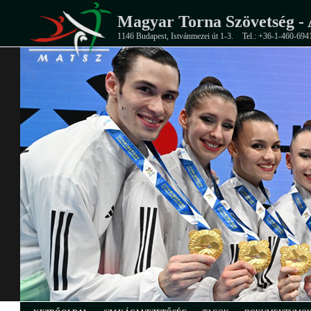
Magyar Torna Szövetség - 
1146 Budapest, Istvánmezei út 1-3.
Tel.: +36-1-460-694