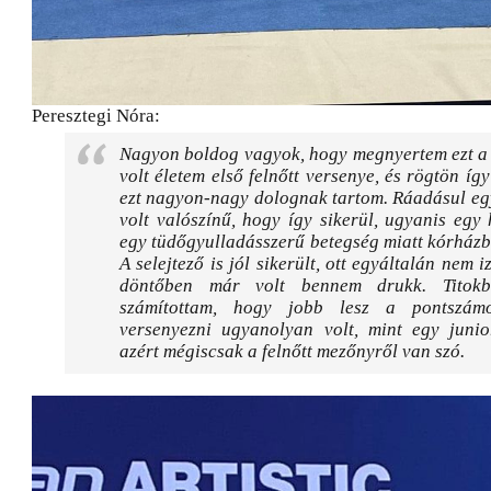
Peresztegi Nóra:
Nagyon boldog vagyok, hogy megnyertem ezt a 
volt életem első felnőtt versenye, és rögtön így
ezt nagyon-nagy dolognak tartom. Ráadásul eg
volt valószínű, hogy így sikerül, ugyanis egy h
egy tüdőgyulladásszerű betegség miatt kórházb
A selejtező is jól sikerült, ott egyáltalán nem 
döntőben már volt bennem drukk. Titok
számítottam, hogy jobb lesz a pontszámo
versenyezni ugyanolyan volt, mint egy junio
azért mégiscsak a felnőtt mezőnyről van szó.