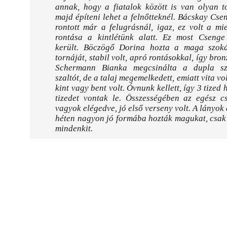
annak, hogy a fiatalok között is van olyan t
majd építeni lehet a felnőtteknél. Bácskay Cs
rontott már a felugrásnál, igaz, ez volt a mi
rontása a kintlétünk alatt. Ez most Csenge
került. Böczögő Dorina hozta a maga szok
tornáját, stabil volt, apró rontásokkal, így bro
Schermann Bianka megcsinálta a dupla sz
szaltót, de a talaj megemelkedett, emiatt vita vo
kint vagy bent volt. Óvnunk kellett, így 3 tized 
tizedet vontak le. Összességében az egész c
vagyok elégedve, jó első verseny volt. A lányok 
héten nagyon jó formába hozták magukat, csak d
mindenkit.