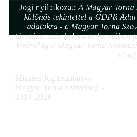
Jogi nyilatkozat:
A Magyar Torna S
különös tekintettel a GDPR Adat
adatokra - a Magyar Torna Szöv
tárolása, más helyen és formában tö
kizárólag a Magyar Torna Szövetség
alapj
Minden Jog fenntartva -
Magyar Torna Szövetség -
2014-2026