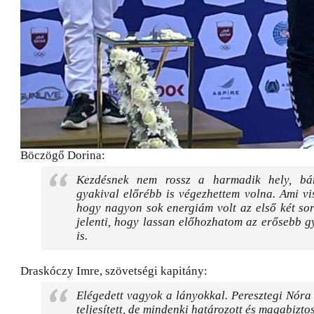
Böczögő Dorina:
Kezdésnek nem rossz a harmadik hely, bá
gyakival előrébb is végezhettem volna. Ami vis
hogy nagyon sok energiám volt az első két so
jelenti, hogy lassan előhozhatom az erősebb 
is.
Draskóczy Imre, szövetségi kapitány:
Elégedett vagyok a lányokkal. Peresztegi Nór
teljesített, de mindenki határozott és magabizto