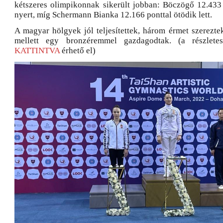
kétszeres olimpikonnak sikerült jobban: Böczögő 12.433
nyert, míg Schermann Bianka 12.166 ponttal ötödik lett.
A magyar hölgyek jól teljesítettek, három érmet szerezte
mellett egy bronzéremmel gazdagodtak. (a részlet
KATTINTVA
érhető el)