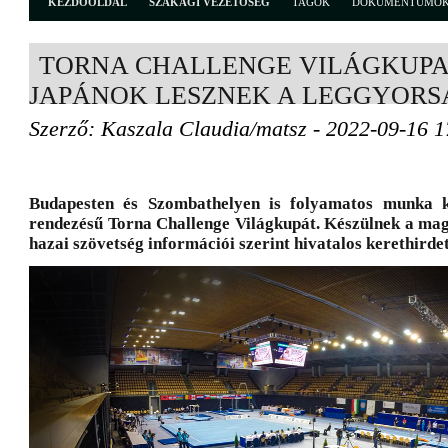
KEZDŐOLDAL
SZAKÁGI VEZETŐSÉG
TAGOK
DOKUMENTUMO
TORNA CHALLENGE VILÁGKUPA 
JAPÁNOK LESZNEK A LEGGYOR
Szerző: Kaszala Claudia/matsz - 2022-09-16 1
Budapesten és Szombathelyen is folyamatos munka ké
rendezésű Torna Challenge Világkupát. Készülnek a mag
hazai szövetség információi szerint hivatalos kerethirdet