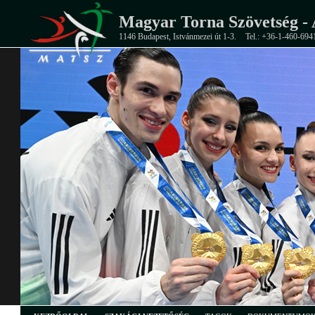
Magyar Torna Szövetség - 
1146 Budapest, Istvánmezei út 1-3.
Tel.: +36-1-460-694