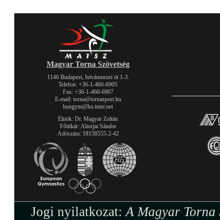
Magyar Torna Szövetség
1146 Budapest, Istvánmezei út 1-3.
Telefon: +36-1-460-6905
Fax: +36-1-460-6907
E-mail: torna@tornasport.hu
hungym@hu.inter.net
Elnök: Dr. Magyar Zoltán
Főtitkár: Altorjai Sándor
Adószám: 18158555-2-42
Jogi nyilatkozat:
A Magyar Torna S