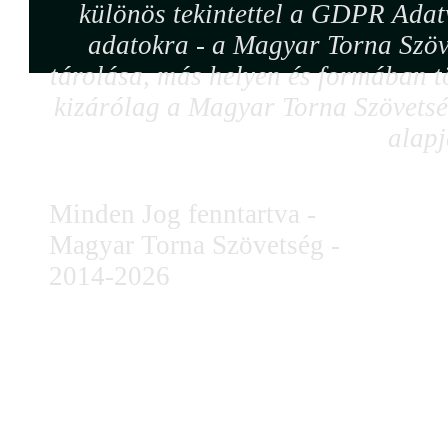
különös tekintettel a GDPR Adat
adatokra - a Magyar Torna Szöv
tárolása, más helyen és formában tö
kizárólag a Magyar Torna Szövetség
alapj
Minden Jog fenntartva -
Magyar Torna Szövetség -
2014-2026