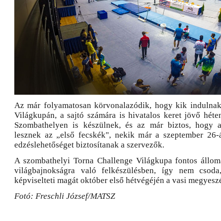
Az már folyamatosan körvonalazódik, hogy kik indulnak
Világkupán, a sajtó számára is hivatalos keret jövő hét
Szombathelyen is készülnek, és az már biztos, hogy 
lesznek az „első fecskék", nekik már a szeptember 26-
edzéslehetőséget biztosítanak a szervezők.
A szombathelyi Torna Challenge Világkupa fontos állomá
világbajnokságra való felkészülésben, így nem csod
képviselteti magát október első hétvégéjén a vasi megyesz
Fotó: Freschli József/MATSZ