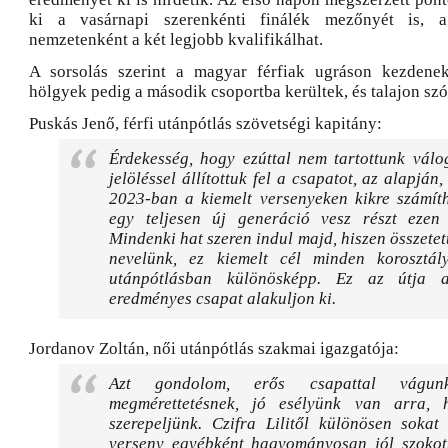
ki a vasárnapi szerenkénti finálék mezőnyét is, 
nemzetenként a két legjobb kvalifikálhat.
A sorsolás szerint a magyar férfiak ugráson kezdenek
hölgyek pedig a második csoportba kerültek, és talajon szól
Puskás Jenő, férfi utánpótlás szövetségi kapitány:
Érdekesség, hogy ezúttal nem tartottunk válo
jelöléssel állítottuk fel a csapatot, az alapján
2023-ban a kiemelt versenyeken kikre számíth
egy teljesen új generáció vesz részt ezen
Mindenki hat szeren indul majd, hiszen összetet
nevelünk, ez kiemelt cél minden korosztá
utánpótlásban különösképp. Ez az útja 
eredményes csapat alakuljon ki.
Jordanov Zoltán, női utánpótlás szakmai igazgatója:
Azt gondolom, erős csapattal vágu
megmérettetésnek, jó esélyünk van arra, 
szerepeljünk. Czifra Lilitől különösen sokat
verseny egyébként hagyományosan jól szokott