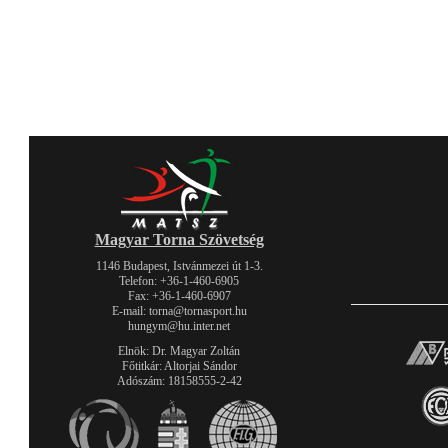
Magyar Torna Szövetség
1146 Budapest, Istvánmezei út 1-3.
Telefon: +36-1-460-6905
Fax: +36-1-460-6907
E-mail: torna@tornasport.hu
hungym@hu.inter.net
Elnök: Dr. Magyar Zoltán
Főtitkár: Altorjai Sándor
Adószám: 18158555-2-42