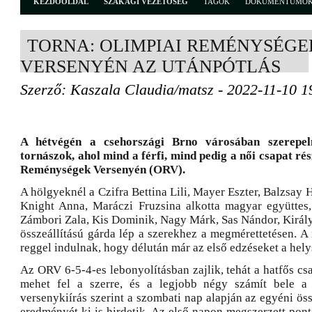
KEZDŐOLDAL
SZAKÁGI VEZETŐSÉG
TAGOK
DOKUMENTUMO
TORNA: OLIMPIAI REMÉNYSÉGE
VERSENYÉN AZ UTÁNPÓTLÁS
Szerző: Kaszala Claudia/matsz - 2022-11-10 1
A hétvégén a csehországi Brno városában szerepel
tornászok, ahol mind a férfi, mind pedig a női csapat ré
Reménységek Versenyén (ORV).
A hölgyeknél a Czifra Bettina Lili, Mayer Eszter, Balzsay
Knight Anna, Maráczi Fruzsina alkotta magyar együttes,
Zámbori Zala, Kis Dominik, Nagy Márk, Sas Nándor, Király
összeállítású gárda lép a szerekhez a megmérettetésen. 
reggel indulnak, hogy délután már az első edzéseket a helys
Az ORV 6-5-4-es lebonyolításban zajlik, tehát a hatfős cs
mehet fel a szerre, és a legjobb négy számít bele 
versenykiírás szerint a szombati nap alapján az egyéni öss
eredményét ki is hirdetik. Az első napon megszerzett pont