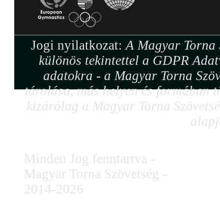
Jogi nyilatkozat:
A Magyar Torna S
különös tekintettel a GDPR Adat
adatokra - a Magyar Torna Szöv
tárolása, más helyen és formában tö
kizárólag a Magyar Torna Szövetség
alapj
Minden Jog fenntartva -
Magyar Torna Szövetség -
2014-2026