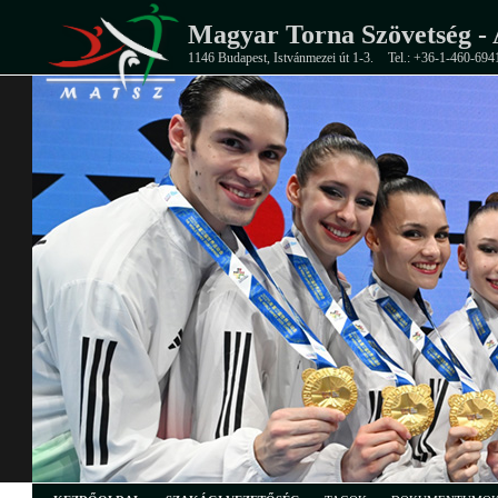
Magyar Torna Szövetség - 
1146 Budapest, Istvánmezei út 1-3.
Tel.: +36-1-460-694