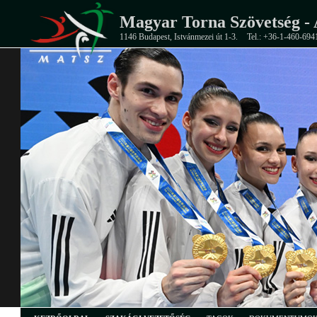
Magyar Torna Szövetség - 
1146 Budapest, Istvánmezei út 1-3.
Tel.: +36-1-460-694