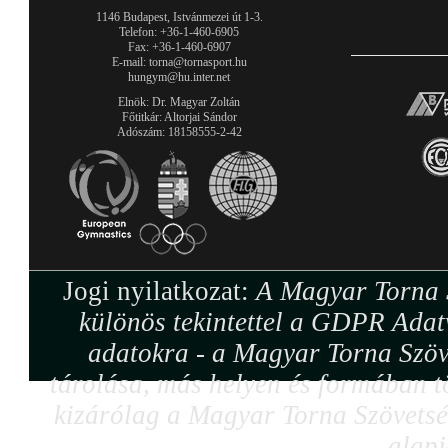
1146 Budapest, Istvánmezei út 1-3.
Telefon: +36-1-460-6905
Fax: +36-1-460-6907
E-mail: torna@tornasport.hu
hungym@hu.inter.net
Elnök: Dr. Magyar Zoltán
Főtitkár: Altorjai Sándor
Adószám: 18158555-2-42
Jogi nyilatkozat:
A Magyar Torna S
különös tekintettel a GDPR Adat
adatokra - a Magyar Torna Szöv
tárolása, más helyen és formában tö
kizárólag a Magyar Torna Szövetség
alapj