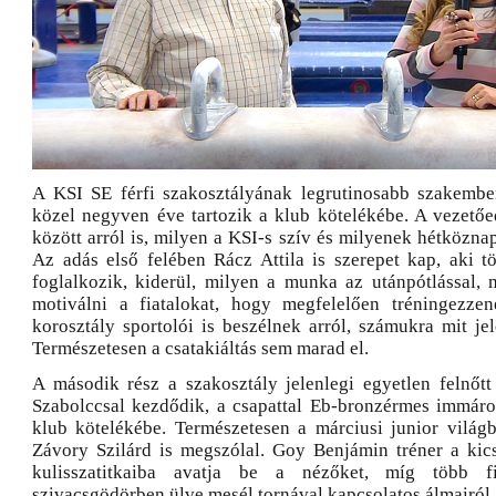
A KSI SE férfi szakosztályának legrutinosabb szakembe
közel negyven éve tartozik a klub kötelékébe. A vezető
között arról is, milyen a KSI-s szív és milyenek hétköznap
Az adás első felében Rácz Attila is szerepet kap, aki tö
foglalkozik, kiderül, milyen a munka az utánpótlással, 
motiválni a fiatalokat, hogy megfelelően tréningezzen
korosztály sportolói is beszélnek arról, számukra mit je
Természetesen a csatakiáltás sem marad el.
A második rész a szakosztály jelenlegi egyetlen felnőtt 
Szabolccsal kezdődik, a csapattal Eb-bronzérmes immáro
klub kötelékébe. Természetesen a márciusi junior világ
Závory Szilárd is megszólal. Goy Benjámin tréner a kic
kulisszatitkaiba avatja be a nézőket, míg több f
szivacsgödörben ülve mesél tornával kapcsolatos álmairól.