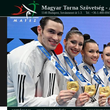
Magyar Torna Szövetség - 
1146 Budapest, Istvánmezei út 1-3.
Tel.: +36-1-460-694