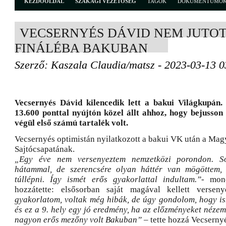
KEZDŐOLDAL
SZAKÁGI VEZETŐSÉG
TAGOK
DOKUMENTUMO
VECSERNYÉS DÁVID NEM JUTO
FINÁLÉBA BAKUBAN
Szerző: Kaszala Claudia/matsz - 2023-03-13 0
Vecsernyés Dávid kilencedik lett a bakui Világkupán
13.600 ponttal nyújtón közel állt ahhoz, hogy bejusson 
végül első számú tartalék volt.
Vecsernyés optimistán nyilatkozott a bakui VK után a Mag
Sajtócsapatának.
„Egy éve nem versenyeztem nemzetközi porondon. S
hátammal, de szerencsére olyan háttér van mögöttem, 
túllépni. Így ismét erős gyakorlattal indultam.”
- mon
hozzátette: elsősorban saját magával kellett versen
gyakorlatom, voltak még hibák, de úgy gondolom, hogy is
és ez a 9. hely egy jó eredmény, ha az előzményeket nézem
nagyon erős mezőny volt Bakuban”
– tette hozzá Vecserny