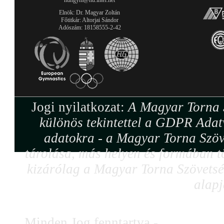
hungym@hu.inter.net
Elnök: Dr. Magyar Zoltán
Főtitkár: Altorjai Sándor
Adószám: 18158555-2-42
Jogi nyilatkozat:
A Magyar Torna S
különös tekintettel a GDPR Adat
adatokra - a Magyar Torna Szöv
tárolása, más helyen és formában tö
kizárólag a Magyar Torna Szövetség
alapj
Minden Jog fenntartva -