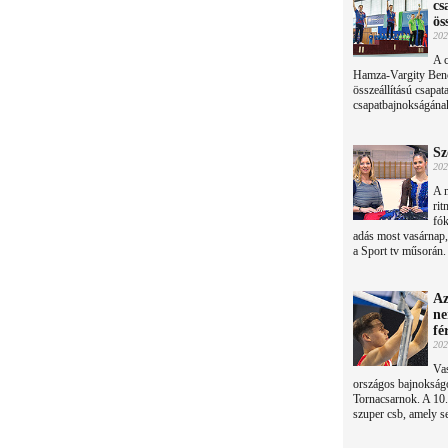
cs
ös
202
A 
Hamza-Vargity Benc
összeállítású csapat
csapatbajnokságának 
Sz
202
A 
ri
fók
adás most vasárnap,
a Sport tv műsorán.
Az
ne
fé
202
Vas
országos bajnokságo
Tornacsarnok. A 10
szuper csb, amely se