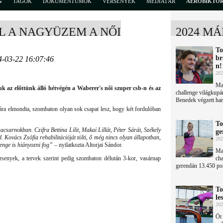
G
TAGOK
DOKUMENTUMOK
VERSENYEK
MÉDIATÁR
AEROBIKTÖ
L A NAGYÜZEM A NŐI
2024 MÁ
To
br
4-03-22 16:07:46
n!
202
Ma
k az előttünk álló hétvégén a Waberer's női szuper csb-n és az
challenge világkupá
Benedek végzett ha
ára elmondta, szombaton olyan sok csapat lesz, hogy két fordulóban
To
csarnokban. Czifra Bettina Lilit, Makai Lillát, Péter Sárát, Székely
ge
d. Kovács Zsófia rehabilitációját tölti, ő még nincs olyan állapotban,
202
enge is hiányozni fog”
– nyilatkozta Altorjai Sándor.
May
enyek, a tervek szerint pedig szombaton délután 3-kor, vasárnap
cha
gerendán 13.450 pont
To
le
202
Öt 