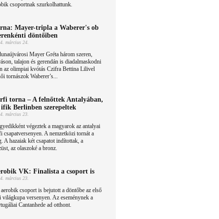
robik csoportnak szurkolhattunk.
rna: Mayer-tripla a Waberer's ob
erenkénti döntőiben
4. március 24.
dunaújvárosi Mayer Gréta három szeren,
áson, talajon és gerendán is diadalmaskodni
n az olimpiai kvótás Czifra Bettina Lilivel
ői tornászok Waberer’s...
rfi torna – A felnőttek Antalyában,
 ifik Berlinben szerepeltek
4. március 23.
yedikként végeztek a magyarok az antalyai
fi csapatversenyen. A nemzetközi tornát a
 A hazaiak két csapatot indítottak, a
züst, az olaszoké a bronz.
robik VK: Finalista a csoport is
4. március 23.
aerobik csoport is bejutott a döntőbe az első
i világkupa versenyen. Az eseménynek a
tugáliai Cantanhede ad otthont.