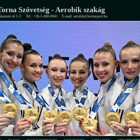
orna Szövetség - Aerobik szakág
ánmezei út 1-3.
Tel.: +36-1-460-6941
E-mail: aerobik@tornasport.hu