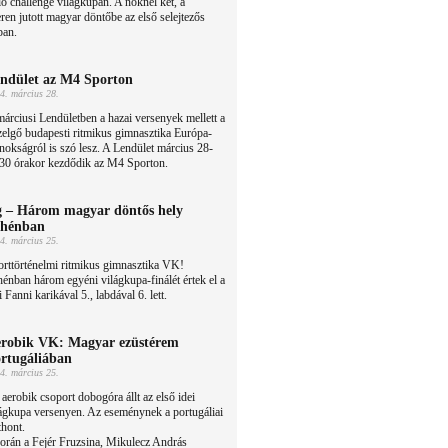
ló challenge világkupán. A nőknél két, a
ren jutott magyar döntőbe az első selejtezős
ban.
ndület az M4 Sporton
4. március 28.
árciusi Lendületben a hazai versenyek mellett a
elgő budapesti ritmikus gimnasztika Európa-
nokságról is szó lesz. A Lendület március 28-
:30 órakor kezdődik az M4 Sporton.
 – Három magyar döntős hely
hénban
4. március 25.
rttörténelmi ritmikus gimnasztika VK!
énban három egyéni világkupa-finálét értek el a
Fanni karikával 5., labdával 6. lett.
robik VK: Magyar ezüstérem
rtugáliában
4. március 25.
aerobik csoport dobogóra állt az első idei
ágkupa versenyen. Az eseménynek a portugáliai
thont.
orán a Fejér Fruzsina, Mikulecz András