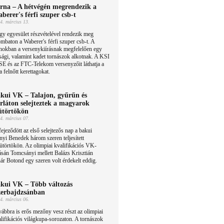
rna – A hétvégén megrendezik a
berer's férfi szuper csb-t
4. március 13.
y egyesület részvételével rendezik meg
mbaton a Waberer's férfi szuper csb-t. A
nokban a versenykiírásnak megfelelően egy
júsági, valamint kadet tornászok alkotnak. A KSI
 és az FTC-Telekom versenyzőit láthatja a
 felnőtt kerettagokat.
kui VK – Talajon, gyűrűn és
rláton selejteztek a magyarok
ütörtökön
4. március 07.
ejeződött az első selejtezős nap a bakui
yi Benedek három szeren teljesített
törtökön. Az olimpiai kvalifikációs VK-
ásán Tomcsányi mellett Balázs Krisztián
ár Botond egy szeren volt érdekelt eddig.
kui VK – Több változás
erbajdzsánban
4. március 06.
ábbra is erős mezőny vesz részt az olimpiai
lifikációs világkupa-sorozaton. A tornászok