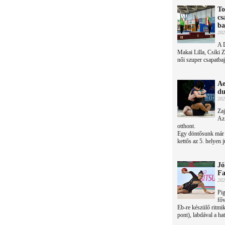
To
cs
ba
202
A 
Makai Lilla, Csíki Z
női szuper csapatbaj
Ae
d
202
Zaj
Az
otthont.
Egy döntősunk már v
kettős az 5. helyen j
Jó
Fa
202
Pig
főv
Eb-re készülő ritmi
pont), labdával a ha