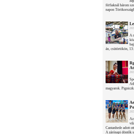
zaj
férfiaknál három sze
napon Törökország
Le
202
A m
köz
baj
án, csütörtökön, 13
Rg
At
202
Spo
Ath
magyarok. Pigniczki 
Ae
Po
202
Az 
vil
Cantanhede adott ot
A zárónapi döntők s