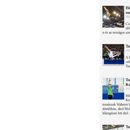
Hé
to
202
Csa
elő
n és az országos sz
To
202
A h
cs
Tor
To
Kr
202
Més
Kri
tornászok Waberer’s
döntőiben, ahol Mo
lólengésen lett első.
To