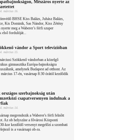
apatbajnokságon, Mészáros nyerte az
szetettet
4. március 16.
címvédő BHSE Kiss Balázs, Juhász Balázs,
e, Kis Dominik, Sas Nándor, Kiss Zétény
a nyerte meg a Waberer’s férfi szuper
első fordulóját...
ökkenő vándor a Sport televízióban
4. március 15.
márciusi Szökkenő vándorban a közelgő
tmikus gimnasztika Európa-bajnokságra
uszálunk, amelynek Budapest ad otthont. Az
 március 17-én, vasárnap 8:30 órától kezdődik
 országos szerbajnokság után
mzetközi csapatversenyen indulnak a
rfiak
4. március 14.
árnap megrendezik a Waberer's férfi felnőtt
t. Az ob helyszíne a fővárosi Központi
.30-kor kezdődő versenyt megelőzi a szombati
lejtező is a vasárnapi ob-ra.