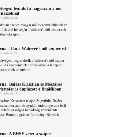
tvégén beindul a nagyüzem a női
rnászoknál
4. március 22.
knem a teljes magyar női mezőnyt láthatjuk az
ttünk álló hétvégén a Waberer's női szuper csb-
erbajnokságon.
rna - Jön a Waberer's női szuper csb
4. március 21.
étvégén megrendezik a Waberer's női szuper
b-t. Az eseménynek a fővárosban a Központi
nacsarnok ad otthont.
rna: Balázs Krisztián és Mészáros
isztofer is duplázott a finálékban
4. március 17.
záros Krisztofer talajon és gyűrűn, Balázs
sztián korláton és nyújtón tudott nyerni a férfi
 felnőtt országos bajnokság szerenkénti
lnár Botond ugráson Tomcsányi Benedek
rna: A BHSE vezet a szuper