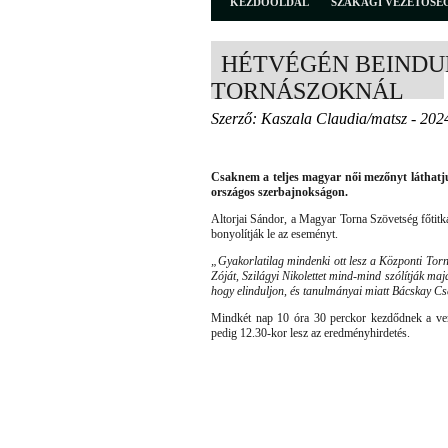
KEZDŐOLDAL
SZAKÁGI VEZETŐSÉ
HÉTVÉGÉN BEINDU
TORNÁSZOKNÁL
Szerző: Kaszala Claudia/matsz - 202
Csaknem a teljes magyar női mezőnyt láthatju
országos szerbajnokságon.
Altorjai Sándor, a Magyar Torna Szövetség főtitk
bonyolítják le az eseményt.
„Gyakorlatilag mindenki ott lesz a Központi Torna
Zóját, Szilágyi Nikolettet mind-mind szólítják maj
hogy elinduljon, és tanulmányai miatt Bácskay Cs
Mindkét nap 10 óra 30 perckor kezdődnek a vers
pedig 12.30-kor lesz az eredményhirdetés.