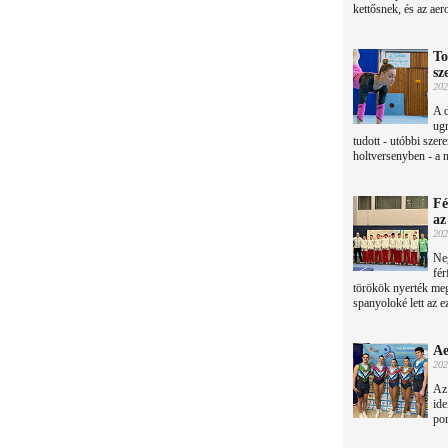
kettősnek, és az ae
To
sz
202
A 
ugr
tudott - utóbbi szere
holtversenyben - a n
Fé
az
202
Neg
fér
törökök nyerték meg.
spanyoloké lett az e
Ae
202
Az 
ide
por