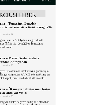
RTÉNET
KAPCSOLAT
MATSZ
RCIUSI HÍREK
rna – Tomcsányi Benedek
onzérmet szerzett a törökországi VK-
4. március 31.
gyar érem az Antalyában megrendezett
n. A férfiak talaj döntőjében Tomcsányi
rmadikként.
rna – Mayer Gréta finalista
rendán Antalyában
4. március 30.
er Gréta döntőbe jutott az Antalyában zajló
llenge világkupán. A VK 2. selejtezős napján
ot kapott, ezzel ötödikként lett finalista.
rna – Öt magyar döntős már biztos
sz az antalyai VK-n
4. március 29.
magyar finálés helyezés eddig az Antalyában