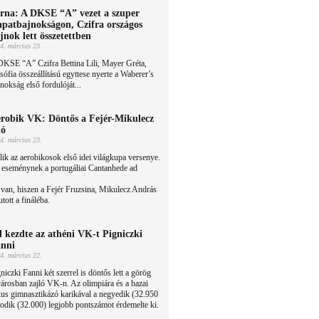
rna: A DKSE “A” vezet a szuper
apatbajnokságon, Czifra országos
jnok lett összetettben
4. március 23.
DKSE “A” Czifra Bettina Lili, Mayer Gréta,
sófia összeállítású egyttese nyerte a Waberer’s
nokság első fordulóját...
robik VK: Döntős a Fejér-Mikulecz
uó
4. március 23.
lik az aerobikosok első idei világkupa versenye.
 eseménynek a portugáliai Cantanhede ad
an, hiszen a Fejér Fruzsina, Mikulecz András
utott a fináléba.
l kezdte az athéni VK-t Pigniczki
nni
4. március 22.
niczki Fanni két szerrel is döntős lett a görög
árosban zajló VK-n. Az olimpiára és a hazai
kus gimnasztikázó karikával a negyedik (32.950
todik (32.000) legjobb pontszámot érdemelte ki.