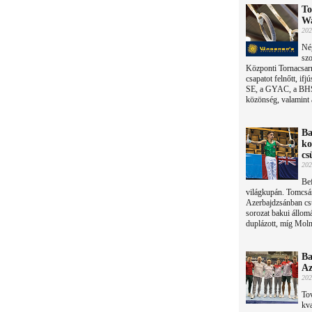
To
Wa
202
Nég
szo
Központi Tornacsar
csapatot felnőtt, if
SE, a GYAC, a BHSE
közönség, valamint a
Ba
ko
cs
202
Bef
világkupán. Tomcsán
Azerbajdzsánban csü
sorozat bakui állom
duplázott, míg Moln
Ba
Az
202
Tov
kva