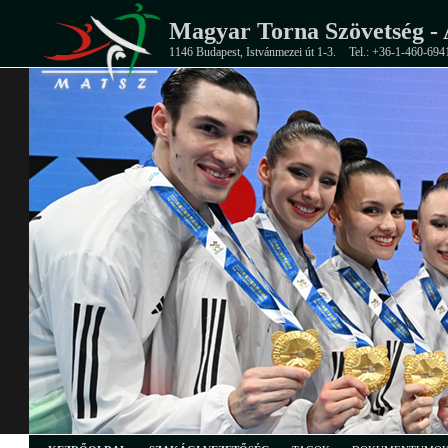
Magyar Torna Szövetség - 
1146 Budapest, Istvánmezei út 1-3.
Tel.: +36-1-460-694