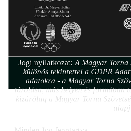
hungym@hu.inter.net
Elnök: Dr. Magyar Zoltán
Főtitkár: Altorjai Sándor
Adószám: 18158555-2-42
Jogi nyilatkozat:
A Magyar Torna S
különös tekintettel a GDPR Adat
adatokra - a Magyar Torna Szöv
tárolása, más helyen és formában tö
kizárólag a Magyar Torna Szövetség
alapj
Minden Jog fenntartva -