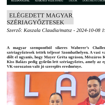
KEZDŐOLDAL
SZAKÁGI VEZETŐSÉG
TAGOK
DOKUMENTUMO
ELÉGEDETT MAGYAR
SZÉRIAGYŐZTESEK
Szerző: Kaszala Claudia/matsz - 2024-10-08 1
A magyar szempontból sikeres Waberer’s Challe
szériagyőztesek tették teljessé Szombathelyen. A vasi
dőlt el ugyanis, hogy Mayer Gréta ugráson, Mészáros K
Kiss Balázs pedig gyűrűn lett szériagyőztes, amely az e
VK-sorozaton való jó szereplés eredménye.