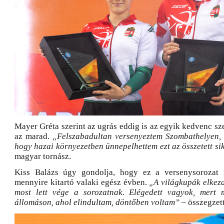
Mayer Gréta szerint az ugrás eddig is az egyik kedvenc szer
az marad.
„Felszabadultan versenyeztem Szombathelyen, 
hogy hazai környezetben ünnepelhettem ezt az összetett si
magyar tornász.
Kiss Balázs úgy gondolja, hogy ez a versenysorozat
mennyire kitartó valaki egész évben.
„A világkupák elkezd
most lett vége a sorozatnak. Elégedett vagyok, mert
állomáson, ahol elindultam, döntőben voltam”
– összegzett