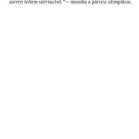
szeren lettem szériaelső.”
– mondta a párizsi olimpikon.