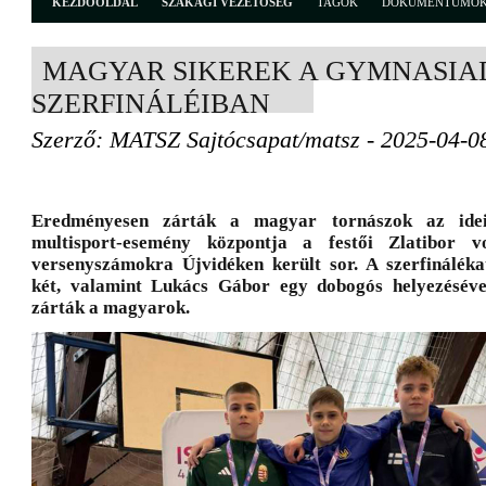
KEZDŐOLDAL
SZAKÁGI VEZETŐSÉG
TAGOK
DOKUMENTUMO
MAGYAR SIKEREK A GYMNASIA
SZERFINÁLÉIBAN
Szerző: MATSZ Sajtócsapat/matsz - 2025-04-0
Eredményesen zárták a magyar tornászok az ide
multisport-esemény központja a festői Zlatibor 
versenyszámokra Újvidéken került sor. A szerfinálék
két, valamint Lukács Gábor egy dobogós helyezésév
zárták a magyarok.