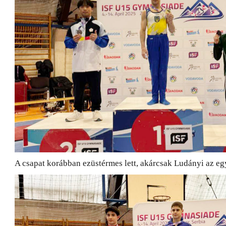
A csapat korábban ezüstérmes lett, akárcsak Ludányi az eg