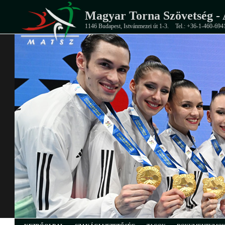
Magyar Torna Szövetség - 
1146 Budapest, Istvánmezei út 1-3.
Tel.: +36-1-460-694