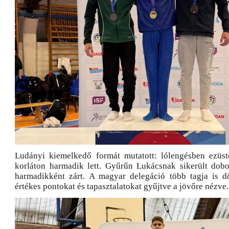
Ludányi kiemelkedő formát mutatott: lólengésben ezüst
korláton harmadik lett. Gyűrűn Lukácsnak sikerült dobo
harmadikként zárt. A magyar delegáció több tagja is dö
értékes pontokat és tapasztalatokat gyűjtve a jövőre nézve.