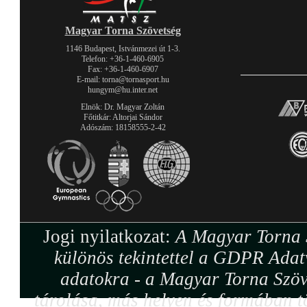
Magyar Torna Szövetség
1146 Budapest, Istvánmezei út 1-3.
Telefon: +36-1-460-6905
Fax: +36-1-460-6907
E-mail: torna@tornasport.hu
hungym@hu.inter.net
Elnök: Dr. Magyar Zoltán
Főtitkár: Altorjai Sándor
Adószám: 18158555-2-42
Jogi nyilatkozat:
A Magyar Torna S
különös tekintettel a GDPR Adat
adatokra - a Magyar Torna Szöv
tárolása, más helyen és formában tö