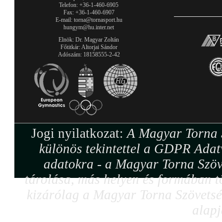
Telefon: +36-1-460-6905
Fax: +36-1-460-6907
E-mail: torna@tornasport.hu
hungym@hu.inter.net
Elnök: Dr. Magyar Zoltán
Főtitkár: Altorjai Sándor
Adószám: 18158555-2-42
Jogi nyilatkozat:
A Magyar Torna S
különös tekintettel a GDPR Adat
adatokra - a Magyar Torna Szöv
tárolása, más helyen és formában tö
kizárólag a Magyar Torna Szövetség
alapj