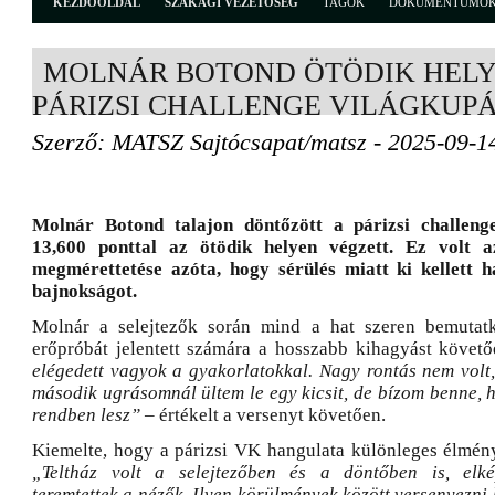
KEZDŐOLDAL
SZAKÁGI VEZETŐSÉG
TAGOK
DOKUMENTUMO
MOLNÁR BOTOND ÖTÖDIK HELY
PÁRIZSI CHALLENGE VILÁGKUP
Szerző: MATSZ Sajtócsapat/matsz - 2025-09-1
Molnár Botond talajon döntőzött a párizsi challeng
13,600 ponttal az ötödik helyen végzett. Ez volt a
megmérettetése azóta, hogy sérülés miatt ki kellett 
bajnokságot.
Molnár a selejtezők során mind a hat szeren bemutat
erőpróbát jelentett számára a hosszabb kihagyást követ
elégedett vagyok a gyakorlatokkal. Nagy rontás nem volt
második ugrásomnál ültem le egy kicsit, de bízom benne, h
rendben lesz”
– értékelt a versenyt követően.
Kiemelte, hogy a párizsi VK hangulata különleges élmény
„Teltház volt a selejtezőben és a döntőben is, elké
teremtettek a nézők. Ilyen körülmények között versenyezni