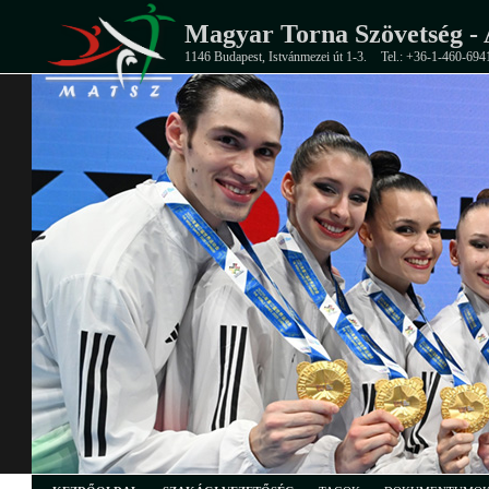
Magyar Torna Szövetség - 
1146 Budapest, Istvánmezei út 1-3.
Tel.: +36-1-460-694