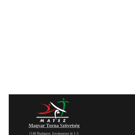
Magyar Torna Szövetség
1146 Budapest, Istvánmezei út 1-3.