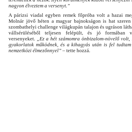
nagyon élveztem a versenyt.”
A párizsi viadal egyben remek főpróba volt a hazai meg
Molnár jövő héten a magyar bajnokságon is hat szeren 
szombathelyi challenge világkupán talajon és ugráson látha
vállsérüléséből teljesen felépült, és jó formában 
versenyeket.
„Ez a hét számomra önbizalom-növelő volt, 
gyakorlatok működnek, és a kihagyás után is fel tudtam
nemzetközi élmezőnnyel”
– tette hozzá.