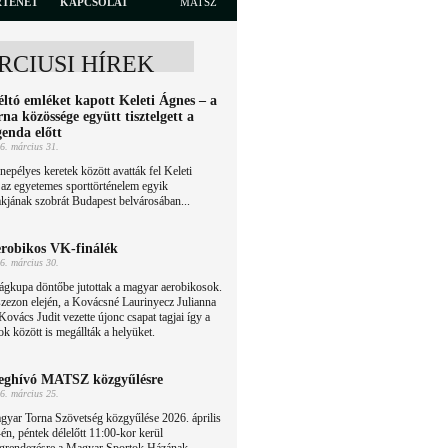
RTÉNET
KAPCSOLAT
MATSZ
RCIUSI HÍREK
ltó emléket kapott Keleti Ágnes – a
rna közössége együtt tisztelgett a
genda előtt
6. március 31.
epélyes keretek között avatták fel Keleti
az egyetemes sporttörténelem egyik
kjának szobrát Budapest belvárosában...
robikos VK-finálék
6. március 30.
ágkupa döntőbe jutottak a magyar aerobikosok.
zezon elején, a Kovácsné Laurinyecz Julianna
Kovács Judit vezette újonc csapat tagjai így a
sok között is megállták a helyüket.
ghívó MATSZ közgyűlésre
6. március 25.
gyar Torna Szövetség közgyűlése 2026. április
én, péntek délelőtt 11:00-kor kerül