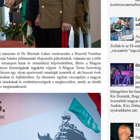
me
konferenciatermébe
Le
ad
202
Az
já
Zsófiát és az Eb-ezü
„visszatérés” kapcs
i miniszter és Dr. Böröndi Gábor vezérezredes a Honvéd Vezérkar
orjai Sándor példamutató élsportolói pályafutását, valamint azt a több
a tornasport hazai és nemzetközi képviseletében, illetve a Magyar
Dö
ányos bizottságának tagjaként végzett. A Magyar Torna Szövetség
202
 hiszen egy olyan sportvezető munkáját ismerték el, aki hosszú évek
ításában és fejlődésében. Az elismerés egyben visszajelzés a magyar
Éle
ai munkának és eredményességnek a megbecsülése, amely az elmúlt
jut
is megmutatkozott.
me
lólengésben lett fina
Kis Dominik, Bogyó
összetételű magyar c
András, Kiss Zétény
nyolcadikként zárt.
El
202
Saj